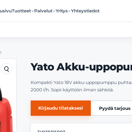
usivu
Tuotteet
Palvelut
Yritys
Yhteystiedot
o
Yato Akku-uppopum
Kompakti Yato 18V akku-uppopumppu puhtaan v
2000 l/h. Sopii käyttöön ilman sähköä.
Kirjaudu tilataksesi
Pyydä tarjous