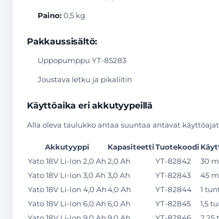
Paino:
0,5 kg
Pakkaussisältö:
Uppopumppu YT-85283
Joustava letku ja pikaliitin
Käyttöaika eri akkutyypeillä
Alla oleva taulukko antaa suuntaa antavat käyttöaja
Akkutyyppi
Kapasiteetti
Tuotekoodi
Käyt
Yato 18V Li-Ion 2,0 Ah
2,0 Ah
YT-82842
30 m
Yato 18V Li-Ion 3,0 Ah
3,0 Ah
YT-82843
45 m
Yato 18V Li-Ion 4,0 Ah
4,0 Ah
YT-82844
1 tun
Yato 18V Li-Ion 6,0 Ah
6,0 Ah
YT-82845
1,5 t
Yato 18V Li-Ion 9,0 Ah
9,0 Ah
YT-82846
2,25 