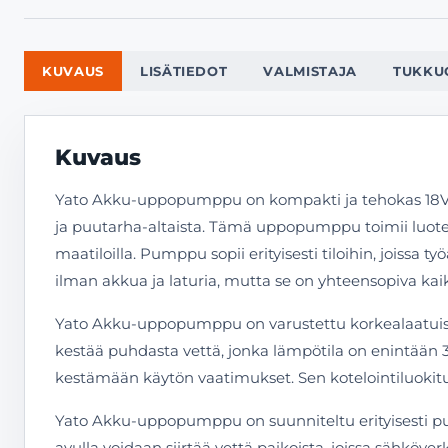
KUVAUS
LISÄTIEDOT
VALMISTAJA
TUKKU
Kuvaus
Yato Akku-uppopumppu on kompakti ja tehokas 18V up
ja puutarha-altaista. Tämä uppopumppu toimii luotettav
maatiloilla. Pumppu sopii erityisesti tiloihin, joiss
ilman akkua ja laturia, mutta se on yhteensopiva ka
Yato Akku-uppopumppu on varustettu korkealaatuisella
kestää puhdasta vettä, jonka lämpötila on enintään 3
kestämään käytön vaatimukset. Sen kotelointiluokitus 
Yato Akku-uppopumppu on suunniteltu erityisesti pu
avulla voidaan siirtää vettä paikoista, joissa sähköv