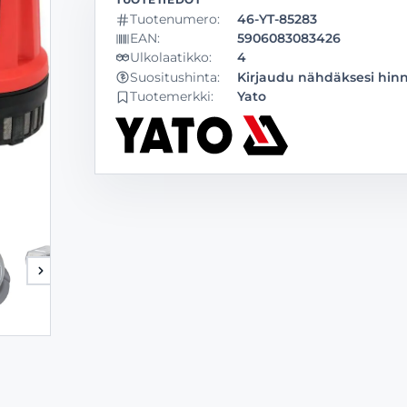
Tuotenumero:
46-YT-85283
EAN:
5906083083426
Ulkolaatikko:
4
Kirjaudu nähdäksesi hin
Suositushinta:
Tuotemerkki:
Yato