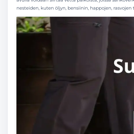
nesteiden, kuten öljyn, bensiinin, happojen, rasvo