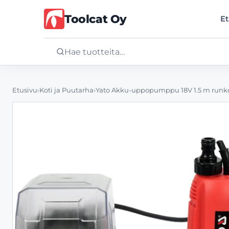
Toolcat Oy
Et
Etusivu
Etusivu
›
Koti ja Puutarha
›
Yato Akku-uppopumppu 18V 1.5 m runk
Tuotteet
Palvelut
Yritys
Yhteystiedot