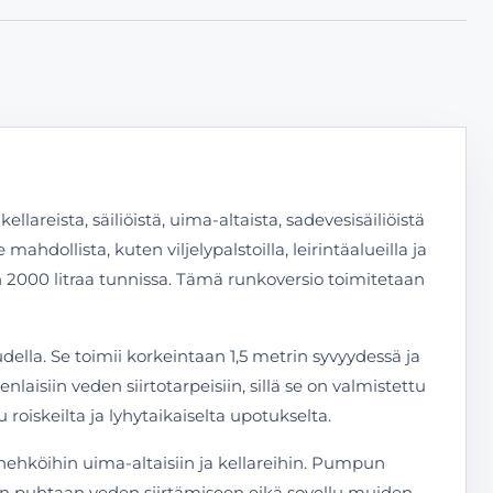
sta, säiliöistä, uima-altaista, sadevesisäiliöistä
dollista, kuten viljelypalstoilla, leirintäalueilla ja
on 2000 litraa tunnissa. Tämä runkoversio toimitetaan
lla. Se toimii korkeintaan 1,5 metrin syvyydessä ja
siin veden siirtotarpeisiin, sillä se on valmistettu
roiskeilta ja lyhytaikaiselta upotukselta.
hköihin uima-altaisiin ja kellareihin. Pumpun
vain puhtaan veden siirtämiseen eikä sovellu muiden