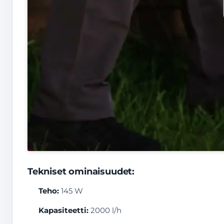
Tekniset ominaisuudet:
Teho:
145 W
Kapasiteetti:
2000 l/h