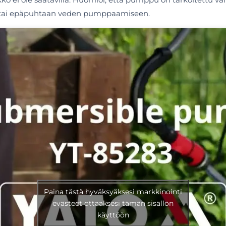
jen tai epäpuhtaan veden pumppaamiseen.
Paina tästä hyväksyäksesi markkinointi
evästeet ottaaksesi tämän sisällön
käyttöön