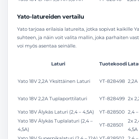
Yato-latureiden vertailu
Yato tarjoaa erilaisia latureita, jotka sopivat kaikille
suhteen, ja näin voit valita mallin, joka parhaiten va
voi myös asentaa seinälle.
Laturi
Tuotekoodi
Lata
Yato 18V 2,2A Yksittäinen Laturi
YT-828498
2,2A
Yato 18V 2,2A Tuplaporttilaturi
YT-828499
2x 2
Yato 18V Älykäs Laturi (2,4 – 4,5A)
YT-828500
2,4 –
Yato 18V Älykäs Tuplalaturi (2,4 –
2x 2,
YT-828501
4,5A)
4,5A
Yato 18V Superpikalaturi (2,4 – 12A)
YT-828502
2,4 –