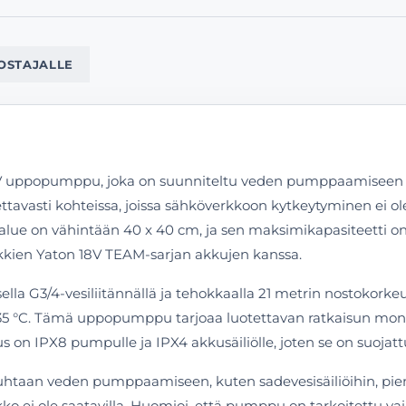
OSTAJALLE
popumppu, joka on suunniteltu veden pumppaamiseen kellarei
asti kohteissa, joissa sähköverkkoon kytkeytyminen ei ole mah
a työalue on vähintään 40 x 40 cm, ja sen maksimikapasiteetti 
ikkien Yaton 18V TEAM-sarjan akkujen kanssa.
 G3/4-vesiliitännällä ja tehokkaalla 21 metrin nostokorkeude
5 °C. Tämä uppopumppu tarjoaa luotettavan ratkaisun monenlai
on IPX8 pumpulle ja IPX4 akkusäiliölle, joten se on suojattu 
htaan veden pumppaamiseen, kuten sadevesisäiliöihin, piene
erkko ei ole saatavilla. Huomioi, että pumppu on tarkoitettu 