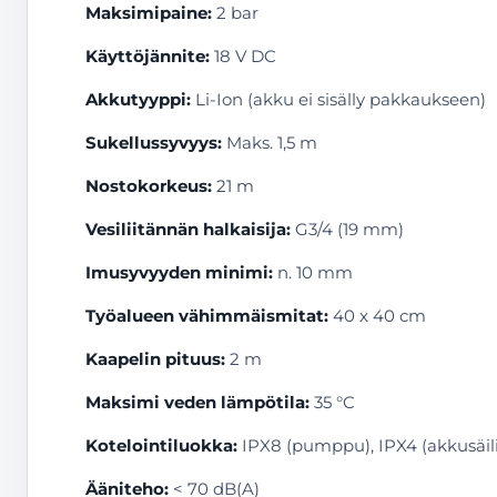
Maksimipaine:
2 bar
Käyttöjännite:
18 V DC
Akkutyyppi:
Li-Ion (akku ei sisälly pakkaukseen)
Sukellussyvyys:
Maks. 1,5 m
Nostokorkeus:
21 m
Vesiliitännän halkaisija:
G3/4 (19 mm)
Imusyvyyden minimi:
n. 10 mm
Työalueen vähimmäismitat:
40 x 40 cm
Kaapelin pituus:
2 m
Maksimi veden lämpötila:
35 °C
Kotelointiluokka:
IPX8 (pumppu), IPX4 (akkusäil
Ääniteho:
< 70 dB(A)