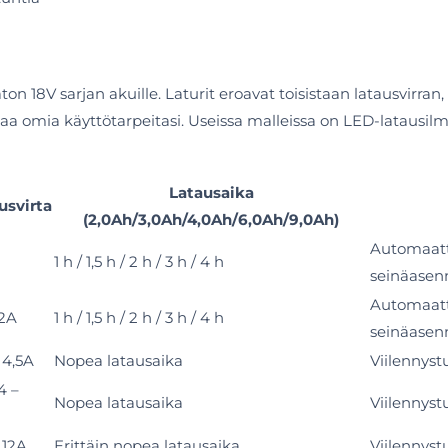
 Yaton 18V sarjan akuille. Laturit eroavat toisistaan latausvirr
staa omia käyttötarpeitasi. Useissa malleissa on LED-latausilm
Latausaika
usvirta
(2,0Ah/3,0Ah/4,0Ah/6,0Ah/9,0Ah)
Automaatti
1 h / 1,5 h / 2 h / 3 h / 4 h
seinäasen
Automaatti
,2A
1 h / 1,5 h / 2 h / 3 h / 4 h
seinäasen
 4,5A
Nopea latausaika
Viilennyst
4 –
Nopea latausaika
Viilennyst
 12A
Erittäin nopea latausaika
Viilennyst