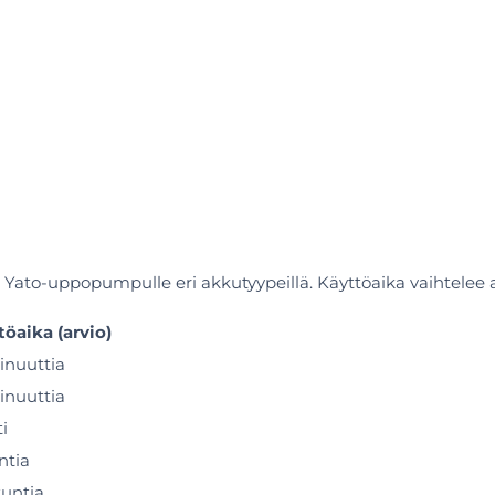
t Yato-uppopumpulle eri akkutyypeillä. Käyttöaika vaihtelee
töaika (arvio)
inuuttia
inuuttia
ti
untia
tuntia