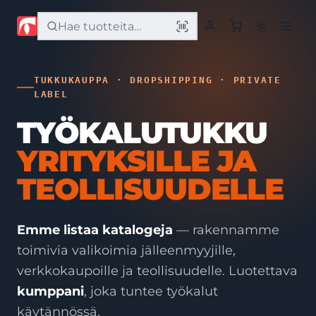
Etusivu
TUKKUKAUPPA · DROPSHIPPING · PRIVATE
LABEL
Tuotteet
TYÖKALUTUKKU
YRITYKSILLE JA
Palvelut
TEOLLISUUDELLE
Yritys
Yhteystiedot
Emme listaa katalogeja
— rakennamme
toimivia valikoimia jälleenmyyjille,
verkkokaupoille ja teollisuudelle. Luotettava
kumppani
, joka tuntee työkalut
käytännössä.