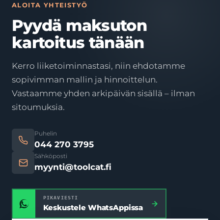
ALOITA YHTEISTYÖ
Pyydä maksuton
kartoitus tänään
Kerro liiketoiminnastasi, niin ehdotamme
sopivimman mallin ja hinnoittelun.
Vastaamme yhden arkipäivän sisällä – ilman
sitoumuksia.
Puhelin
044 270 3795
Sähköposti
myynti@toolcat.fi
PIKAVIESTI
Keskustele WhatsAppissa