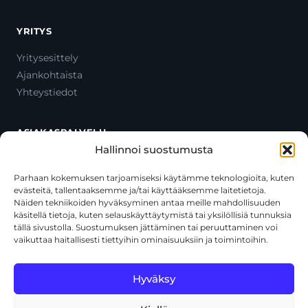
YRITYS
Yritysesittely
Ajankohtaista
Yhteystiedot
ASIAKASPALVELU
Hallinnoi suostumusta
Ota yhteyttä
Oma tili
Parhaan kokemuksen tarjoamiseksi käytämme teknologioita, kuten
evästeitä, tallentaaksemme ja/tai käyttääksemme laitetietoja.
Maksutavat
Näiden tekniikoiden hyväksyminen antaa meille mahdollisuuden
Toimitustavat
käsitellä tietoja, kuten selauskäyttäytymistä tai yksilöllisiä tunnuksia
Usein kysytyt kysymykset
tällä sivustolla. Suostumuksen jättäminen tai peruuttaminen voi
vaikuttaa haitallisesti tiettyihin ominaisuuksiin ja toimintoihin.
+358 44 270 3795
asiakaspalvelu@toolcat.fi
Hyväksy