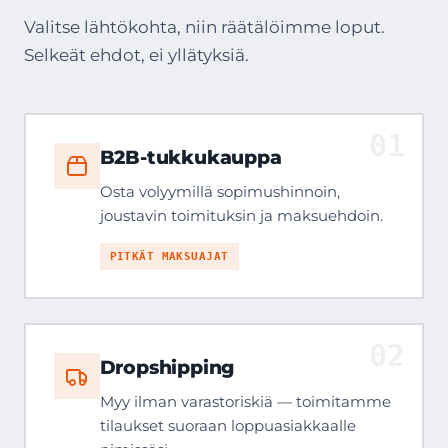
Valitse lähtökohta, niin räätälöimme loput.
Selkeät ehdot, ei yllätyksiä.
01
B2B-tukkukauppa
Osta volyymillä sopimushinnoin,
joustavin toimituksin ja maksuehdoin.
PITKÄT MAKSUAJAT
02
Dropshipping
Myy ilman varastoriskiä — toimitamme
tilaukset suoraan loppuasiakkaalle