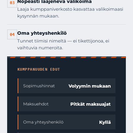
Nopeasti laajeneva valikoima
03
Laaja kumppaniverkosto kasvattaa valikoimaasi
kysynnän mukaan.
Oma yhteyshenkilö
04
Tunnet tiimisi nimeltä — ei tikettijonoa, ei
vaihtuvia numeroita.
KUMPPANUUDEN EDUT
Volyymin mukaan
Sopimushinnat
Pitkät maksuajat
Maksuehdot
Kyllä
Oma yhteyshenkilö