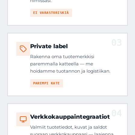
nimissäsi.
EI VARASTORISKIÄ
03
Private label
Rakenna oma tuotemerkkisi
paremmalla katteella — me
hoidamme tuotannon ja logistiikan.
PAREMPI KATE
04
Verkkokauppaintegraatiot
Valmiit tuotetiedot, kuvat ja saldot
suoraan verkkokauppaasi — laajenna