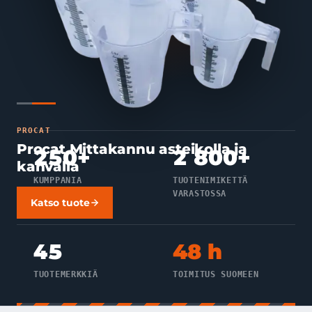
Katso tuote
PROCAT
Procat Mittakannu asteikolla ja
250+
2 800+
kahvalla
KUMPPANIA
TUOTENIMIKETTÄ
VARASTOSSA
Katso tuote
45
48 h
TUOTEMERKKIÄ
TOIMITUS SUOMEEN