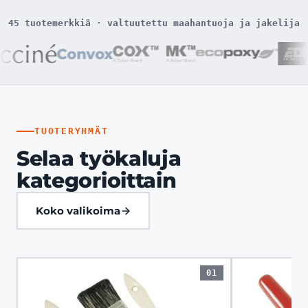
45 tuotemerkkiä · valtuutettu maahantuoja ja jakelija
Convox
TUOTERYHMÄT
Selaa työkaluja
kategorioittain
Koko valikoima
01