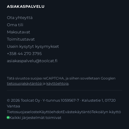
ASIAKASPALVELU
Ota yhteyttä
Oma tili
Maksutavat
Toimitustavat
Usein kysytyt kysymykset
+358 44 270 3795
asiakaspalvelu@toolcat.fi
Tätä sivustoa suojaa reCAPTCHA, ja siihen sovelletaan Googlen
tietosuojakäytäntöä
ja
käyttöehtoja
.
© 2026 Toolcat Oy · Y-tunnus 1059567-7 · Kalustetie 1, 01720
Vantaa
Tietosuojaseloste
Käyttöehdot
Evästekäytäntö
Tekoälyn käyttö
Kaikki järjestelmät toimivat