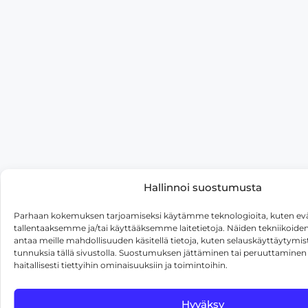
Hallinnoi suostumusta
Parhaan kokemuksen tarjoamiseksi käytämme teknologioita, kuten evä
tallentaaksemme ja/tai käyttääksemme laitetietoja. Näiden tekniikoid
antaa meille mahdollisuuden käsitellä tietoja, kuten selauskäyttäytymistä 
tunnuksia tällä sivustolla. Suostumuksen jättäminen tai peruuttaminen 
haitallisesti tiettyihin ominaisuuksiin ja toimintoihin.
Hyväksy