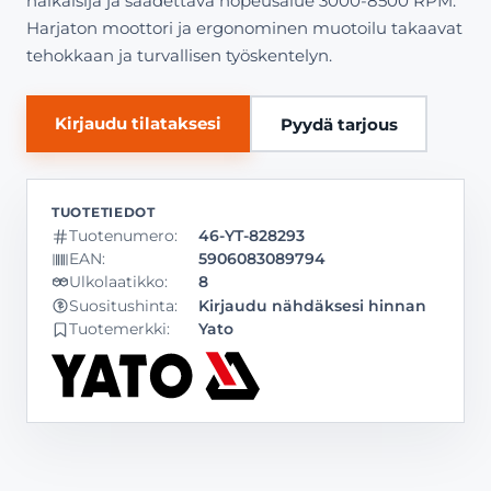
halkaisija ja säädettävä nopeusalue 3000-8500 RPM.
Harjaton moottori ja ergonominen muotoilu takaavat
tehokkaan ja turvallisen työskentelyn.
Kirjaudu tilataksesi
Pyydä tarjous
Tuotenumero:
46-YT-828293
EAN:
5906083089794
Ulkolaatikko:
8
Kirjaudu nähdäksesi hinnan
Suositushinta:
Tuotemerkki:
Yato