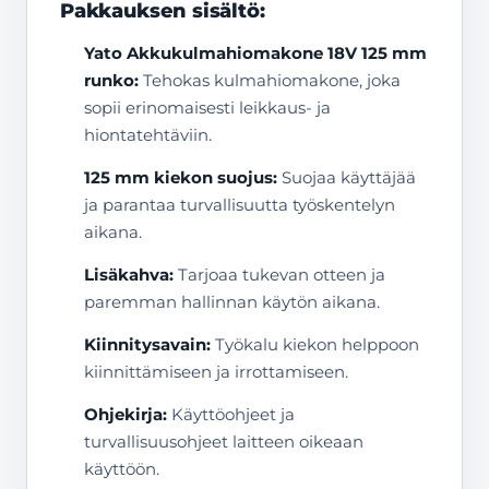
Pakkauksen sisältö:
Yato Akkukulmahiomakone 18V 125 mm
runko:
Tehokas kulmahiomakone, joka
sopii erinomaisesti leikkaus- ja
hiontatehtäviin.
125 mm kiekon suojus:
Suojaa käyttäjää
ja parantaa turvallisuutta työskentelyn
aikana.
Lisäkahva:
Tarjoaa tukevan otteen ja
paremman hallinnan käytön aikana.
Kiinnitysavain:
Työkalu kiekon helppoon
kiinnittämiseen ja irrottamiseen.
Ohjekirja:
Käyttöohjeet ja
turvallisuusohjeet laitteen oikeaan
käyttöön.