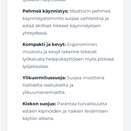
Pehmeä käynnistys:
Moottorin pehmeä
käynnistystoiminto suojaa vaihteistoa ja
estää äkilliset liikkeet käynnistyksen
yhteydessä.
Kompakti ja kevyt:
Ergonominen
muotoilu ja kevyt rakenne tekevät
työkalusta helppokäyttöisen myös pitkissä
työjaksoissa.
Ylikuormitussuoja:
Suojaa moottoria
liialliselta rasitukselta ja
ylikuumenemiselta.
Kiekon suojus:
Parantaa turvallisuutta
estäen kipinöiden ja roskien leviämisen
käytön aikana.