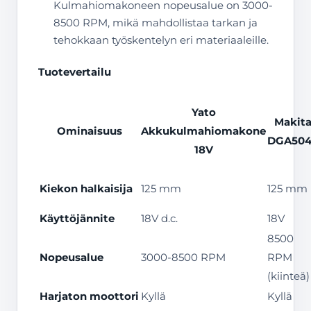
Kulmahiomakoneen nopeusalue on 3000-
8500 RPM, mikä mahdollistaa tarkan ja
tehokkaan työskentelyn eri materiaaleille.
Tuotevertailu
Yato
Makit
Ominaisuus
Akkukulmahiomakone
DGA50
18V
Kiekon halkaisija
125 mm
125 mm
Käyttöjännite
18V d.c.
18V
8500
Nopeusalue
3000-8500 RPM
RPM
(kiinteä)
Harjaton moottori
Kyllä
Kyllä