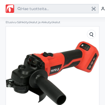
Etusivu
›
Sähkötyökalut ja Akkutyökalut
Etusivu
Tuotteet
Palvelut
Yritys
Yhteystiedot