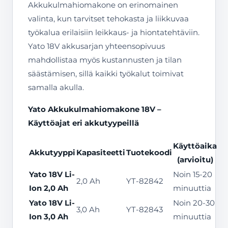
Akkukulmahiomakone on erinomainen
valinta, kun tarvitset tehokasta ja liikkuvaa
työkalua erilaisiin leikkaus- ja hiontatehtäviin.
Yato 18V akkusarjan yhteensopivuus
mahdollistaa myös kustannusten ja tilan
säästämisen, sillä kaikki työkalut toimivat
samalla akulla.
Yato Akkukulmahiomakone 18V –
Käyttöajat eri akkutyypeillä
Käyttöaika
Akkutyyppi
Kapasiteetti
Tuotekoodi
(arvioitu)
Yato 18V Li-
Noin 15-20
2,0 Ah
YT-82842
Ion 2,0 Ah
minuuttia
Yato 18V Li-
Noin 20-30
3,0 Ah
YT-82843
Ion 3,0 Ah
minuuttia