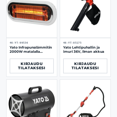
46-YT-99536
46-YT-85175
Yato Infrapunalämmitin
Yato Lehtipuhallin ja
2000W matalalla
imuri 36V, ilman akkua
häikäisyllä
KIRJAUDU
KIRJAUDU
TILATAKSESI
TILATAKSESI