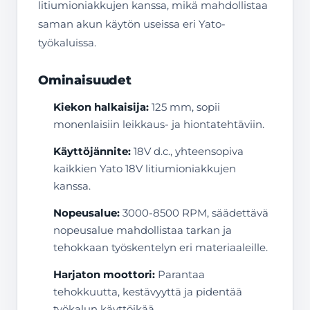
litiumioniakkujen kanssa, mikä mahdollistaa
saman akun käytön useissa eri Yato-
työkaluissa.
Ominaisuudet
Kiekon halkaisija:
125 mm, sopii
monenlaisiin leikkaus- ja hiontatehtäviin.
Käyttöjännite:
18V d.c., yhteensopiva
kaikkien Yato 18V litiumioniakkujen
kanssa.
Nopeusalue:
3000-8500 RPM, säädettävä
nopeusalue mahdollistaa tarkan ja
tehokkaan työskentelyn eri materiaaleille.
Harjaton moottori:
Parantaa
tehokkuutta, kestävyyttä ja pidentää
työkalun käyttöikää.