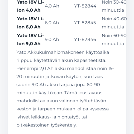
Yato 18V Li-
Noin 30-40
4,0 Ah
YT-82844
Ion 4,0 Ah
minuuttia
Yato 18V Li-
Noin 40-60
6,0 Ah
YT-82845
Ion 6,0 Ah
minuuttia
Yato 18V Li-
Noin 60-90
9,0 Ah
YT-82846
Ion 9,0 Ah
minuuttia
Yato Akkukulmahiomakoneen käyttöaika
riippuu käytettävän akun kapasiteetista.
Pienempi 2,0 Ah akku mahdollistaa noin 15-
20 minuutin jatkuvan käytön, kun taas
suurin 9,0 Ah akku tarjoaa jopa 60-90
minuutin käyttöajan. Tämä joustavuus
mahdollistaa akun valinnan työtehtävän
keston ja tarpeen mukaan, olipa kyseessä
lyhyet leikkaus- ja hiontatyöt tai
pitkäkestoinen työskentely.