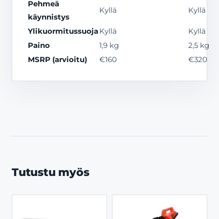
Pehmeä
Kyllä
Kyllä
käynnistys
Ylikuormitussuoja
Kyllä
Kyllä
Paino
1,9 kg
2,5 kg
MSRP (arvioitu)
€160
€320
Tutustu myös