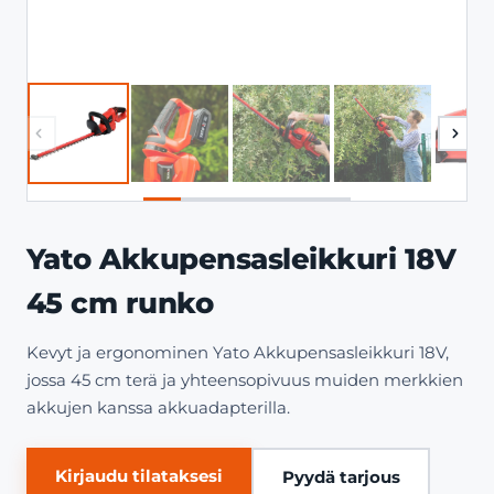
Yato Akkupensasleikkuri 18V
45 cm runko
Kevyt ja ergonominen Yato Akkupensasleikkuri 18V,
jossa 45 cm terä ja yhteensopivuus muiden merkkien
akkujen kanssa akkuadapterilla.
Kirjaudu tilataksesi
Pyydä tarjous