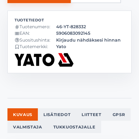
Tuotenumero:
46-YT-828332
EAN:
5906083092145
Kirjaudu nähdäksesi hinnan
Suositushinta:
Tuotemerkki:
Yato
KUVAUS
LISÄTIEDOT
LIITTEET
GPSR
VALMISTAJA
TUKKUOSTAJALLE