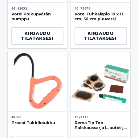
46-82032
46-72979
Vorel Polkupyörän
Vorel Tuhkalapio 19 x 11
pumppu
cm, 50 cm puuvarsi
KIRJAUDU
KIRJAUDU
TILATAKSESI
TILATAKSESI
40668
13-TT11
Procat Tukkikoukku
Rema Tip Top
Paikkaussarja L, autot ja
suuret renkaat