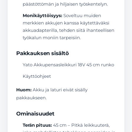
päästöttömän ja hiljaisen työskentelyn.
Monikäyttöisyys:
Soveltuu muiden
merkkien akkujen kanssa käytettäväksi
akkuadapterilla, tehden siitä ihanteellisen
työkalun moniin tarpeisiin.
Pakkauksen sisältö
Yato Akkupensasleikkuri 18V 45 cm runko
Käyttöohjeet
Huom:
Akku ja laturi eivät sisälly
pakkaukseen.
Ominaisuudet
Terän pituus:
45 cm – Pitkä leikkuuterä,