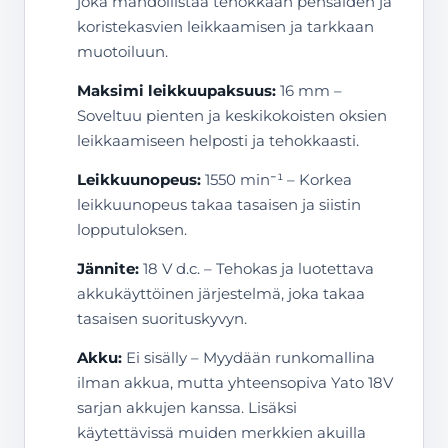
joka mahdollistaa tehokkaan pensaiden ja
koristekasvien leikkaamisen ja tarkkaan
muotoiluun.
Maksimi leikkuupaksuus:
16 mm –
Soveltuu pienten ja keskikokoisten oksien
leikkaamiseen helposti ja tehokkaasti.
Leikkuunopeus:
1550 min⁻¹ – Korkea
leikkuunopeus takaa tasaisen ja siistin
lopputuloksen.
Jännite:
18 V d.c. – Tehokas ja luotettava
akkukäyttöinen järjestelmä, joka takaa
tasaisen suorituskyvyn.
Akku:
Ei sisälly – Myydään runkomallina
ilman akkua, mutta yhteensopiva Yato 18V
sarjan akkujen kanssa. Lisäksi
käytettävissä muiden merkkien akuilla