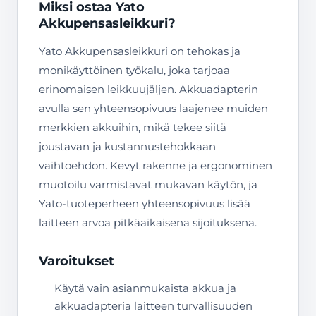
Miksi ostaa Yato
Akkupensasleikkuri?
Yato Akkupensasleikkuri on tehokas ja
monikäyttöinen työkalu, joka tarjoaa
erinomaisen leikkuujäljen. Akkuadapterin
avulla sen yhteensopivuus laajenee muiden
merkkien akkuihin, mikä tekee siitä
joustavan ja kustannustehokkaan
vaihtoehdon. Kevyt rakenne ja ergonominen
muotoilu varmistavat mukavan käytön, ja
Yato-tuoteperheen yhteensopivuus lisää
laitteen arvoa pitkäaikaisena sijoituksena.
Varoitukset
Käytä vain asianmukaista akkua ja
akkuadapteria laitteen turvallisuuden