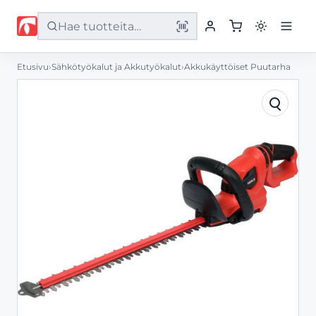
Etusivu
›
Sähkötyökalut ja Akkutyökalut
›
Akkukäyttöiset Puutarha
Etusivu
Tuotteet
Palvelut
Yritys
Yhteystiedot