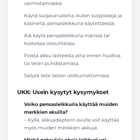
varmistamiseksi.
Käytä suojavarusteita, kuten suojalaseja ja
käsineitä, pensasleikkuria käytettäessä.
Älä käytä pensasleikkuria märissä tai
kosteissa olosuhteissa.
Poista akku laitteesta aina ennen huoltoa
tai terän puhdistamista.
Säilytä laite lasten ulottumattomissa.
UKK: Usein kysytyt kysymykset
Voiko pensasleikkuria käyttää muiden
merkkien akuilla?
– Kyllä, akkuadapterin avulla voit käyttää
myös muiden merkkien akkuja.
Minkä paksuisia oksia leikkuri voi