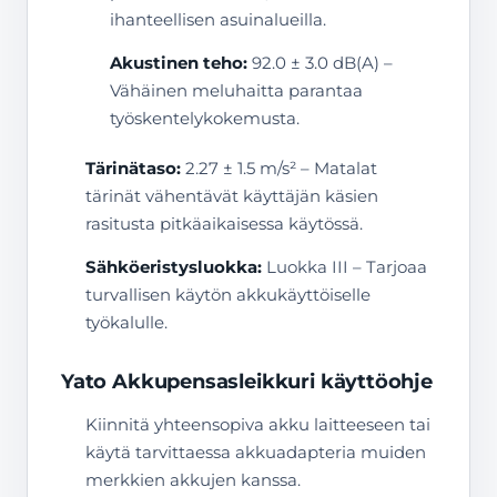
ihanteellisen asuinalueilla.
Akustinen teho:
92.0 ± 3.0 dB(A) –
Vähäinen meluhaitta parantaa
työskentelykokemusta.
Tärinätaso:
2.27 ± 1.5 m/s² – Matalat
tärinät vähentävät käyttäjän käsien
rasitusta pitkäaikaisessa käytössä.
Sähköeristysluokka:
Luokka III – Tarjoaa
turvallisen käytön akkukäyttöiselle
työkalulle.
Yato Akkupensasleikkuri käyttöohje
Kiinnitä yhteensopiva akku laitteeseen tai
käytä tarvittaessa akkuadapteria muiden
merkkien akkujen kanssa.