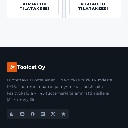
KIRJAUDU
KIRJAUDU
TILATAKSESI
TILATAKSESI
Toolcat Oy
Luotettava suomalainen B2B-työkalutukku vuodesta
1996. Tuomme maahan ja myymme laadukkaita
käsityökaluja yli 45 tuotemerkiltä ammattilaisille ja
jälleenmyyjille.