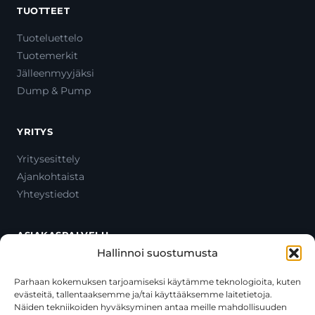
TUOTTEET
Tuoteluettelo
Tuotemerkit
Jälleenmyyjäksi
Dump & Pump
YRITYS
Yritysesittely
Ajankohtaista
Yhteystiedot
ASIAKASPALVELU
Hallinnoi suostumusta
Ota yhteyttä
Oma tili
Parhaan kokemuksen tarjoamiseksi käytämme teknologioita, kuten
evästeitä, tallentaaksemme ja/tai käyttääksemme laitetietoja.
Maksutavat
Näiden tekniikoiden hyväksyminen antaa meille mahdollisuuden