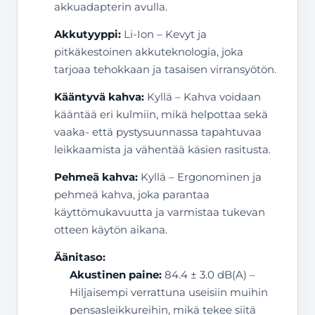
akkuadapterin avulla.
Akkutyyppi:
Li-Ion – Kevyt ja
pitkäkestoinen akkuteknologia, joka
tarjoaa tehokkaan ja tasaisen virransyötön.
Kääntyvä kahva:
Kyllä – Kahva voidaan
kääntää eri kulmiin, mikä helpottaa sekä
vaaka- että pystysuunnassa tapahtuvaa
leikkaamista ja vähentää käsien rasitusta.
Pehmeä kahva:
Kyllä – Ergonominen ja
pehmeä kahva, joka parantaa
käyttömukavuutta ja varmistaa tukevan
otteen käytön aikana.
Äänitaso:
Akustinen paine:
84.4 ± 3.0 dB(A) –
Hiljaisempi verrattuna useisiin muihin
pensasleikkureihin, mikä tekee siitä