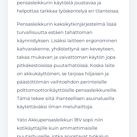
pensasleikkurin käytöstä joustavaa ja
helpottaa tarkkaa työskentelyä eri tilanteissa.
Pensasleikkurin kaksikytkinjärjestelmä lisää
turvallisuutta estäen tahattoman
käynnistyksen. Lisäksi laitteen ergonominen
kahvarakenne, yhdistettynä sen keveyteen,
takaa mukavan ja vaivattoman käytön jopa
pitkäkestoisissa puutarhatöissä. Koska laite
on akkukäyttöinen, se tarjoaa hiljaisen ja
päästöttömän vaihtoehdon perinteisille
polttomoottorikäyttöisille pensasleikkureille.
Tämä tekee siitä ihanteellisen asuinalueilla
käytettäväksi ilman meluhaittoja.
Yato Akkupensasleikkuri 18V sopii niin
kotikäyttäjille kuin ammattimaisille
puutarhureille, jotka arvostavat työkalun