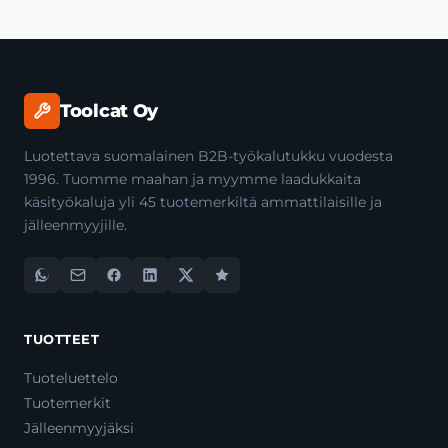
Toolcat Oy
Luotettava suomalainen B2B-työkalutukku vuodesta
1996. Tuomme maahan ja myymme laadukkaita
käsityökaluja yli 45 tuotemerkiltä ammattilaisille ja
jälleenmyyjille.
TUOTTEET
Tuoteluettelo
Tuotemerkit
Jälleenmyyjäksi