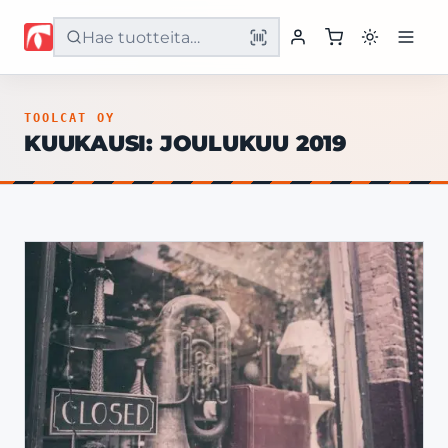
Etusivu
TOOLCAT OY
KUUKAUSI:
JOULUKUU 2019
Tuotteet
Palvelut
Yritys
Yhteystiedot