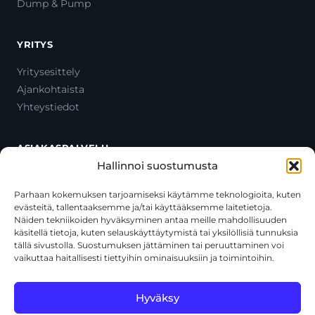
Dump & Pump
YRITYS
Yritysesittely
Ajankohtaista
Yhteystiedot
ASIAKASPALVELU
Hallinnoi suostumusta
Ota yhteyttä
Oma tili
Parhaan kokemuksen tarjoamiseksi käytämme teknologioita, kuten
evästeitä, tallentaaksemme ja/tai käyttääksemme laitetietoja.
Maksutavat
Näiden tekniikoiden hyväksyminen antaa meille mahdollisuuden
Toimitustavat
käsitellä tietoja, kuten selauskäyttäytymistä tai yksilöllisiä tunnuksia
Usein kysytyt kysymykset
tällä sivustolla. Suostumuksen jättäminen tai peruuttaminen voi
vaikuttaa haitallisesti tiettyihin ominaisuuksiin ja toimintoihin.
+358 44 270 3795
asiakaspalvelu@toolcat.fi
Hyväksy