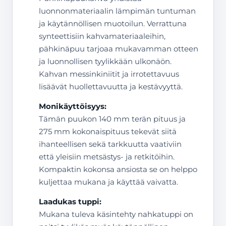
luonnonmateriaalin lämpimän tuntuman
ja käytännöllisen muotoilun. Verrattuna
synteettisiin kahvamateriaaleihin,
pähkinäpuu tarjoaa mukavamman otteen
ja luonnollisen tyylikkään ulkonäön.
Kahvan messinkiniitit ja irrotettavuus
lisäävät huollettavuutta ja kestävyyttä.
Monikäyttöisyys:
Tämän puukon 140 mm terän pituus ja
275 mm kokonaispituus tekevät siitä
ihanteellisen sekä tarkkuutta vaativiin
että yleisiin metsästys- ja retkitöihin.
Kompaktin kokonsa ansiosta se on helppo
kuljettaa mukana ja käyttää vaivatta.
Laadukas tuppi:
Mukana tuleva käsintehty nahkatuppi on