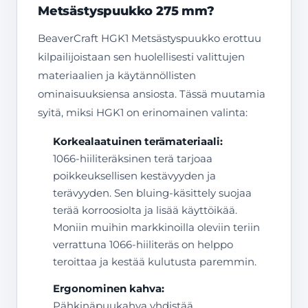
Metsästyspuukko 275 mm?
BeaverCraft HGK1 Metsästyspuukko erottuu
kilpailijoistaan sen huolellisesti valittujen
materiaalien ja käytännöllisten
ominaisuuksiensa ansiosta. Tässä muutamia
syitä, miksi HGK1 on erinomainen valinta:
Korkealaatuinen terämateriaali:
1066-hiiliteräksinen terä tarjoaa
poikkeuksellisen kestävyyden ja
terävyyden. Sen bluing-käsittely suojaa
terää korroosiolta ja lisää käyttöikää.
Moniin muihin markkinoilla oleviin teriin
verrattuna 1066-hiiliteräs on helppo
teroittaa ja kestää kulutusta paremmin.
Ergonominen kahva:
Pähkinäpuukahva yhdistää