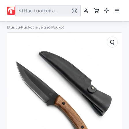
Etusivu
›
Puukot ja veitset
›
Puukot
Etusivu
Tuotteet
Palvelut
Yritys
Yhteystiedot