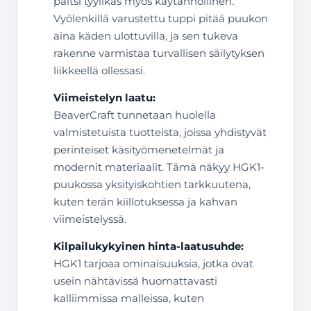
paitsi tyylikäs myös käytännöllinen.
Vyölenkillä varustettu tuppi pitää puukon
aina käden ulottuvilla, ja sen tukeva
rakenne varmistaa turvallisen säilytyksen
liikkeellä ollessasi.
Viimeistelyn laatu:
BeaverCraft tunnetaan huolella
valmistetuista tuotteista, joissa yhdistyvät
perinteiset käsityömenetelmät ja
modernit materiaalit. Tämä näkyy HGK1-
puukossa yksityiskohtien tarkkuutena,
kuten terän kiillotuksessa ja kahvan
viimeistelyssä.
Kilpailukykyinen hinta-laatusuhde:
HGK1 tarjoaa ominaisuuksia, jotka ovat
usein nähtävissä huomattavasti
kalliimmissa malleissa, kuten