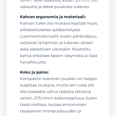
töihin. Terän paksuus, kuten 3,3 mm, tuo
vakautta ja tekee puukosta tukevan.
Kahvan ergonomia ja materiaali:
Kahvan tulee olla mukava käyttää myös
pitkäkestoisessa työskentelyssä.
Luonnonmateriaalit, kuten pähkinäpuu,
tarjoavat lämpimän ja tukevan otteen
sekä esteettisen ulkonäön. Muotoiltu
kahva ehkäisee käsien väsymistä ja lisää
turvallisuutta.
Koko ja paino:
Kompaktin kokoinen puukko on helppo
kuljettaa mukana, mutta sen tulee silti
olla tarpeeksi vahva raskaita tehtäviä
varten. 275 mm:n kokonaispituus, kuten
tässä mallissa, tarjoaa erinomaisen
tasapainon monipuolisuuden ja