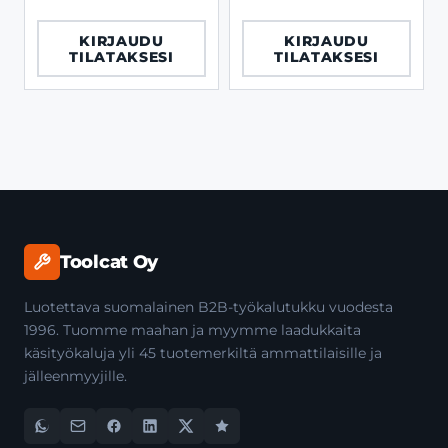
KIRJAUDU
KIRJAUDU
TILATAKSESI
TILATAKSESI
Toolcat Oy
Luotettava suomalainen B2B-työkalutukku vuodesta
1996. Tuomme maahan ja myymme laadukkaita
käsityökaluja yli 45 tuotemerkiltä ammattilaisille ja
jälleenmyyjille.