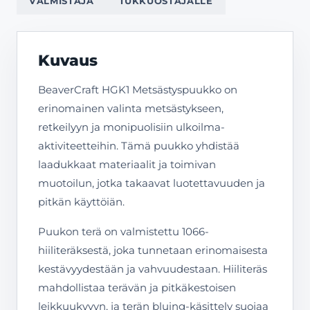
VALMISTAJA
TUKKUOSTAJALLE
Kuvaus
BeaverCraft HGK1 Metsästyspuukko on
erinomainen valinta metsästykseen,
retkeilyyn ja monipuolisiin ulkoilma-
aktiviteetteihin. Tämä puukko yhdistää
laadukkaat materiaalit ja toimivan
muotoilun, jotka takaavat luotettavuuden ja
pitkän käyttöiän.
Puukon terä on valmistettu 1066-
hiiliteräksestä, joka tunnetaan erinomaisesta
kestävyydestään ja vahvuudestaan. Hiiliteräs
mahdollistaa terävän ja pitkäkestoisen
leikkuukyvyn, ja terän bluing-käsittely suojaa