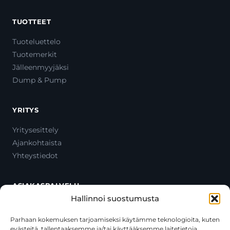
TUOTTEET
Tuoteluettelo
Tuotemerkit
Jälleenmyyjäksi
Dump & Pump
YRITYS
Yritysesittely
Ajankohtaista
Yhteystiedot
ASIAKASPALVELU
Hallinnoi suostumusta
Ota yhteyttä
Oma tili
Parhaan kokemuksen tarjoamiseksi käytämme teknologioita, kuten
evästeitä, tallentaaksemme ja/tai käyttääksemme laitetietoja.