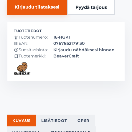
Kirjaudu tilataksesi
Pyydä tarjous
Tuotenumero:
16-HGK1
EAN:
0767852179130
Kirjaudu nähdäksesi hinnan
Suositushinta:
Tuotemerkki:
BeaverCraft
KUVAUS
LISÄTIEDOT
GPSR