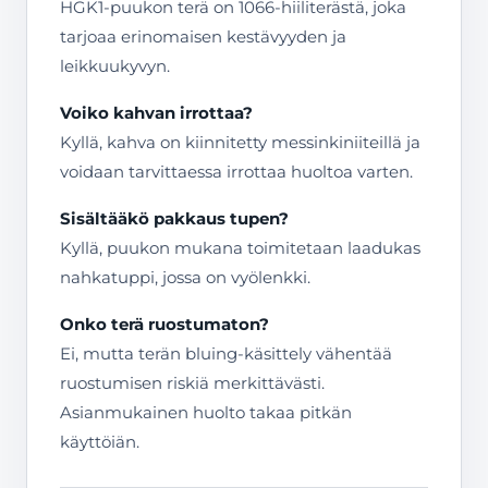
HGK1-puukon terä on 1066-hiiliterästä, joka
tarjoaa erinomaisen kestävyyden ja
leikkuukyvyn.
Voiko kahvan irrottaa?
Kyllä, kahva on kiinnitetty messinkiniiteillä ja
voidaan tarvittaessa irrottaa huoltoa varten.
Sisältääkö pakkaus tupen?
Kyllä, puukon mukana toimitetaan laadukas
nahkatuppi, jossa on vyölenkki.
Onko terä ruostumaton?
Ei, mutta terän bluing-käsittely vähentää
ruostumisen riskiä merkittävästi.
Asianmukainen huolto takaa pitkän
käyttöiän.