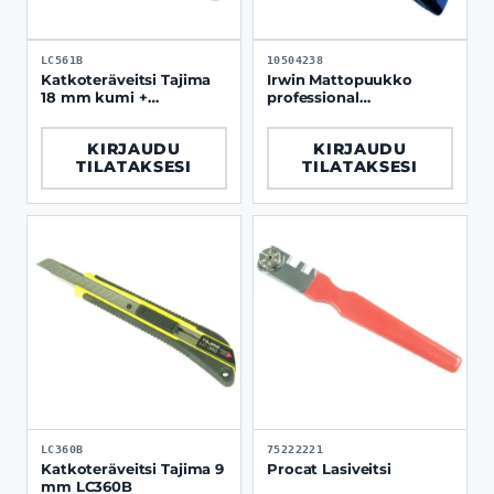
LC561B
10504238
Katkoteräveitsi Tajima
Irwin Mattopuukko
18 mm kumi +
professional
ruuvilukko LC-561
sisäänvedettävä
KIRJAUDU
KIRJAUDU
TILATAKSESI
TILATAKSESI
LC360B
75222221
Katkoteräveitsi Tajima 9
Procat Lasiveitsi
mm LC360B