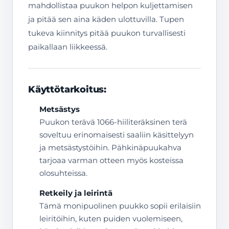
mahdollistaa puukon helpon kuljettamisen
ja pitää sen aina käden ulottuvilla. Tupen
tukeva kiinnitys pitää puukon turvallisesti
paikallaan liikkeessä.
Käyttötarkoitus:
Metsästys
Puukon terävä 1066-hiiliteräksinen terä
soveltuu erinomaisesti saaliin käsittelyyn
ja metsästystöihin. Pähkinäpuukahva
tarjoaa varman otteen myös kosteissa
olosuhteissa.
Retkeily ja leirintä
Tämä monipuolinen puukko sopii erilaisiin
leiritöihin, kuten puiden vuolemiseen,