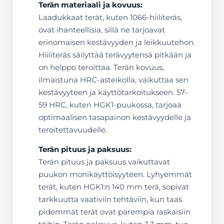
Terän materiaali ja kovuus:
Laadukkaat terät, kuten 1066-hiiliteräs,
ovat ihanteellisia, sillä ne tarjoavat
erinomaisen kestävyyden ja leikkuutehon.
Hiiliteräs säilyttää terävyytensä pitkään ja
on helppo teroittaa. Terän kovuus,
ilmaistuna HRC-asteikolla, vaikuttaa sen
kestävyyteen ja käyttötarkoitukseen. 57–
59 HRC, kuten HGK1-puukossa, tarjoaa
optimaalisen tasapainon kestävyydelle ja
teroitettavuudelle.
Terän pituus ja paksuus:
Terän pituus ja paksuus vaikuttavat
puukon monikäyttöisyyteen. Lyhyemmät
terät, kuten HGK1:n 140 mm terä, sopivat
tarkkuutta vaativiin tehtäviin, kun taas
pidemmät terät ovat parempia raskaisiin