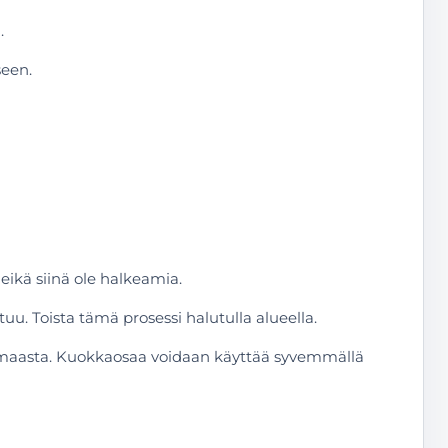
.
seen.
 eikä siinä ole halkeamia.
uu. Toista tämä prosessi halutulla alueella.
toaa maasta. Kuokkaosaa voidaan käyttää syvemmällä