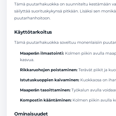
Tämä puutarhakuokka on suunniteltu kestämään vaihte
säilyttää suorituskykynsä pitkään. Lisäksi sen monikäy
puutarhanhoitoon.
Käyttötarkoitus
Tämä puutarhakuokka soveltuu monenlaisiin puutarh
Maaperän ilmastointi:
Kolmen piikin avulla maape
kasvua.
Rikkaruohojen poistaminen:
Terävät piikit ja k
Istutuskuoppien kaivaminen:
Kuokkaosa on ihant
Maaperän tasoittaminen:
Työkalun avulla voidaan
Kompostin kääntäminen:
Kolmen piikin avulla k
Ominaisuudet