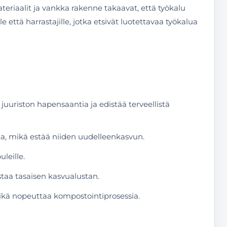
riaalit ja vankka rakenne takaavat, että työkalu
 että harrastajille, jotka etsivät luotettavaa työkalua
uuriston hapensaantia ja edistää terveellistä
ta, mikä estää niiden uudelleenkasvun.
leille.
taa tasaisen kasvualustan.
mikä nopeuttaa kompostointiprosessia.