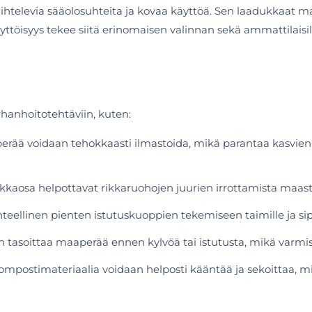
levia sääolosuhteita ja kovaa käyttöä. Sen laadukkaat mate
ttöisyys tekee siitä erinomaisen valinnan sekä ammattilaisille
anhoitotehtäviin, kuten:
rää voidaan tehokkaasti ilmastoida, mikä parantaa kasvien j
uokkaosa helpottavat rikkaruohojen juurien irrottamista maas
eellinen pienten istutuskuoppien tekemiseen taimille ja sipu
 tasoittaa maaperää ennen kylvöä tai istutusta, mikä varmis
ompostimateriaalia voidaan helposti kääntää ja sekoittaa, 