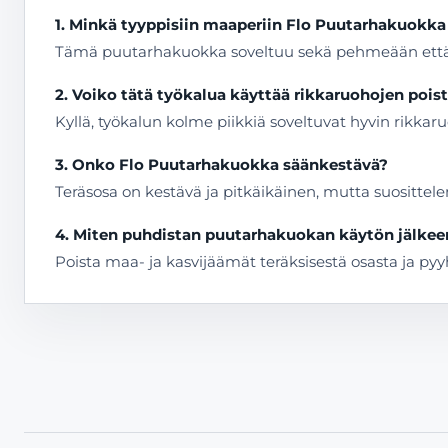
1. Minkä tyyppisiin maaperiin Flo Puutarhakuokka
Tämä puutarhakuokka soveltuu sekä pehmeään että 
2. Voiko tätä työkalua käyttää rikkaruohojen poi
Kyllä, työkalun kolme piikkiä soveltuvat hyvin rikk
3. Onko Flo Puutarhakuokka säänkestävä?
Teräsosa on kestävä ja pitkäikäinen, mutta suositte
4. Miten puhdistan puutarhakuokan käytön jälkee
Poista maa- ja kasvijäämät teräksisestä osasta ja pyyhi