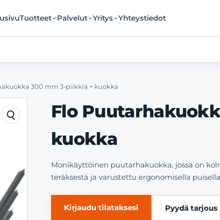
usivu
Tuotteet
Palvelut
Yritys
Yhteystiedot
hakuokka 300 mm 3-piikkiä + kuokka
Flo Puutarhakuokk
kuokka
Monikäyttöinen puutarhakuokka, jossa on kolm
teräksestä ja varustettu ergonomisella puisella 
Kirjaudu tilataksesi
Pyydä tarjous