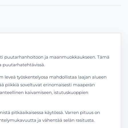
isesti puutarhanhoitoon ja maanmuokkaukseen. Tämä
a puutarhatehtävissä.
m leveä työskentelyosa mahdollistaa laajan alueen
ää piikkiä soveltuvat erinomaisesti maaperän
hanteellinen kaivamiseen, istutuskuoppien
stä pitkäaikaisessa käytössä. Varren pituus on
ntelymukavuutta ja vähentää selän rasitusta.