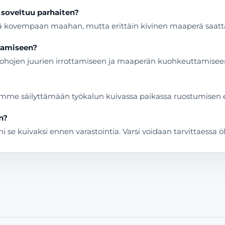
 soveltuu parhaiten?
kovempaan maahan, mutta erittäin kivinen maaperä saatta
stamiseen?
aruohojen juurien irrottamiseen ja maaperän kuohkeuttamisee
lemme säilyttämään työkalun kuivassa paikassa ruostumisen 
n?
 se kuivaksi ennen varastointia. Varsi voidaan tarvittaessa ölj