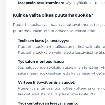
Maaperän tasoittaminen:
Käytä työkalun litteää 
Kuinka valita oikea puutarhakuokka?
Puutarhakuokan valintaan vaikuttavat monet tekijät, k
puutarhakuokan, ota huomioon seuraavat asiat:
Teräksen laatu ja kestävyys:
Puutarhakuokan metalliosa on tärkeä valintakriteer
Puutarhakuokka on valmistettu kestävästä teräkse
Työkalun monipuolisuus:
Jos haluat yhden työkalun useisiin eri tehtäviin, 
sekä maanmuokkauksen että kaivamisen yhdellä t
Varteen liittyvät ominaisuudet:
Puinen varsi tarjoaa luonnollisen otteen ja on erg
lasikuituvartista mallia, joka ei ime kosteutta.
Työskentelyosan leveys ja paino: