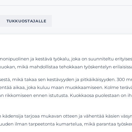
TUKKUOSTAJALLE
onipuolinen ja kestävä työkalu, joka on suunniteltu erity
 kuokan, mikä mahdollistaa tehokkaan työskentelyn erilaisiss
sestä, mikä takaa sen kestävyyden ja pitkäikäisyyden. 300 m
vähentää aikaa, joka kuluu maan muokkaamiseen. Kolme teräv
rän rikkomiseen ennen istutusta. Kuokkaosa puolestaan on i
 kädensija tarjoaa mukavan otteen ja vähentää käsien väsymi
uvuuden ilman tarpeetonta kumartelua, mikä parantaa työske