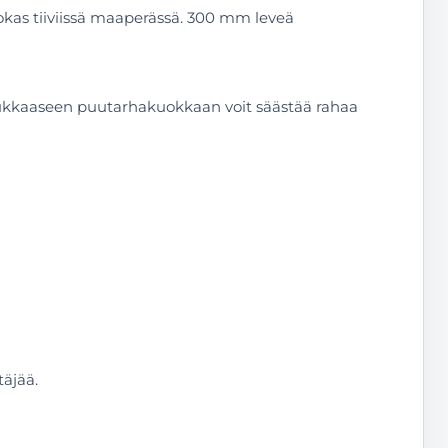
hokas tiiviissä maaperässä. 300 mm leveä
adukkaaseen puutarhakuokkaan voit säästää rahaa
täjää.