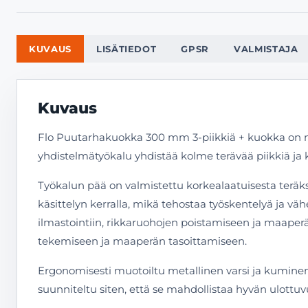
KUVAUS
LISÄTIEDOT
GPSR
VALMISTAJA
Kuvaus
Flo Puutarhakuokka 300 mm 3-piikkiä + kuokka on m
yhdistelmätyökalu yhdistää kolme terävää piikkiä ja
Työkalun pää on valmistettu korkealaatuisesta teräk
käsittelyn kerralla, mikä tehostaa työskentelyä ja 
ilmastointiin, rikkaruohojen poistamiseen ja maape
tekemiseen ja maaperän tasoittamiseen.
Ergonomisesti muotoiltu metallinen varsi ja kuminen
suunniteltu siten, että se mahdollistaa hyvän ulott