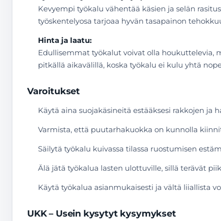
Kevyempi työkalu vähentää käsien ja selän rasitust
työskentelyosa tarjoaa hyvän tasapainon tehokkuud
Hinta ja laatu:
Edullisemmat työkalut voivat olla houkuttelevia,
pitkällä aikavälillä, koska työkalu ei kulu yhtä nope
Varoitukset
Käytä aina suojakäsineitä estääksesi rakkojen ja 
Varmista, että puutarhakuokka on kunnolla kiinni
Säilytä työkalu kuivassa tilassa ruostumisen estäm
Älä jätä työkalua lasten ulottuville, sillä terävät p
Käytä työkalua asianmukaisesti ja vältä liiallista 
UKK – Usein kysytyt kysymykset