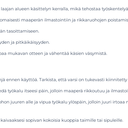
ajan alueen käsittelyn kerralla, mikä tehostaa työskentelyä
inomaisesti maaperän ilmastointiin ja rikkaruohojen poistami
än tasoittamiseen.
den ja pitkäikäisyyden.
joaa mukavan otteen ja vähentää käsien väsymistä.
ä ennen käyttöä. Tarkista, että varsi on tukevasti kiinnitetty
ä työkalu itseesi päin, jolloin maaperä rikkoutuu ja ilmastoit
ohon juuren alle ja vipua työkalu ylöspäin, jolloin juuri ir
ivaaksesi sopivan kokoisia kuoppia taimille tai sipuleille.