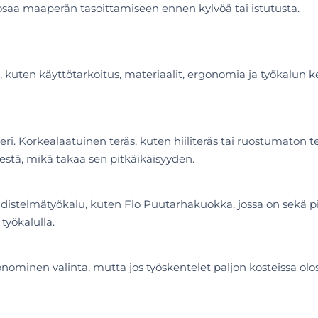
osaa maaperän tasoittamiseen ennen kylvöä tai istutusta.
uten käyttötarkoitus, materiaalit, ergonomia ja työkalun kest
i. Korkealaatuinen teräs, kuten hiiliteräs tai ruostumaton t
stä, mikä takaa sen pitkäikäisyyden.
yhdistelmätyökalu, kuten Flo Puutarhakuokka, jossa on sekä pi
yökalulla.
onominen valinta, mutta jos työskentelet paljon kosteissa olo