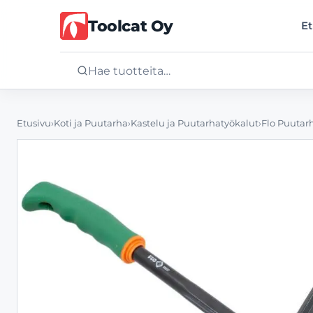
Toolcat Oy
Et
Etusivu
Etusivu
›
Koti ja Puutarha
›
Kastelu ja Puutarhatyökalut
›
Flo Puutar
Tuotteet
Palvelut
Yritys
Yhteystiedot