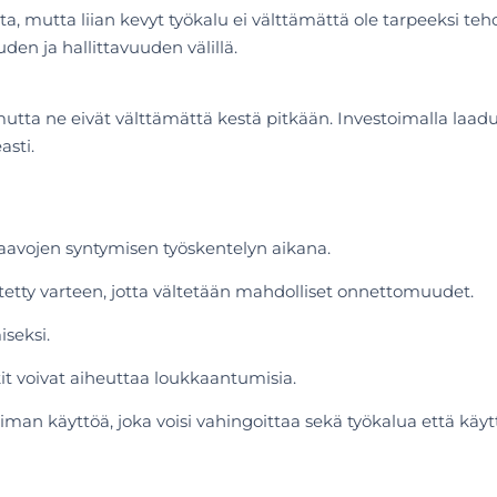
a, mutta liian kevyt työkalu ei välttämättä ole tarpeeksi te
en ja hallittavuuden välillä.
 mutta ne eivät välttämättä kestä pitkään. Investoimalla la
asti.
haavojen syntymisen työskentelyn aikana.
tetty varteen, jotta vältetään mahdolliset onnettomuudet.
iseksi.
iikit voivat aiheuttaa loukkaantumisia.
voiman käyttöä, joka voisi vahingoittaa sekä työkalua että käyt