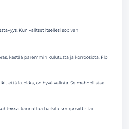
ävyys. Kun valitset itsellesi sopivan
eräs, kestää paremmin kulutusta ja korroosiota. Flo
ikit että kuokka, on hyvä valinta. Se mahdollistaa
suhteissa, kannattaa harkita komposiitti- tai