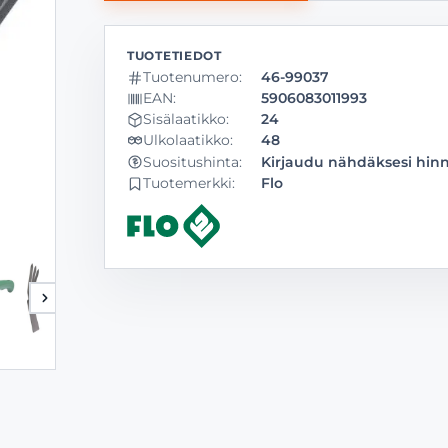
Tuotenumero:
46-99037
EAN:
5906083011993
Sisälaatikko:
24
Ulkolaatikko:
48
Kirjaudu nähdäksesi hin
Suositushinta:
Tuotemerkki:
Flo