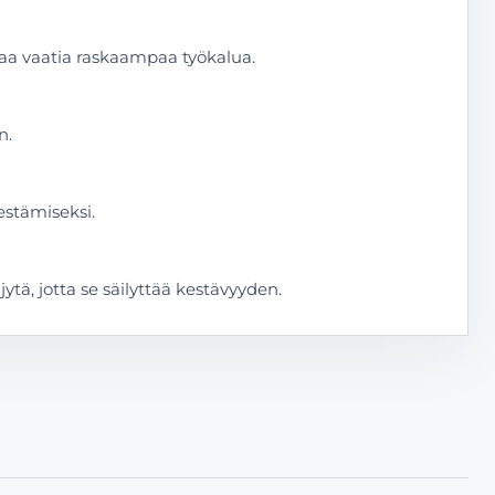
a vaatia raskaampaa työkalua.
n.
estämiseksi.
ytä, jotta se säilyttää kestävyyden.