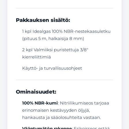
Pakkauksen sisältö:
1 kpl Idealgas 100% NBR-nestekaasuletku
(pituus 5 m, halkaisija 8 mm)
2 kpl Valmiiksi puristettuja 3/8″
kierreliittimiä
Käyttö- ja turvallisuusohjeet
Ominaisuudet:
100% NBR-kumi
: Nitriilikumiseos tarjoaa
erinomaisen kestävyyden öljyjä,
hankausta ja sääolosuhteita vastaan.
Vääntymätön rakenne
: Erikoisseos estää