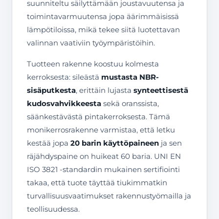
suunniteltu säilyttämään joustavuutensa ja
toimintavarmuutensa jopa äärimmäisissä
lämpötiloissa, mikä tekee siitä luotettavan
valinnan vaativiin työympäristöihin.
Tuotteen rakenne koostuu kolmesta
kerroksesta: sileästä
mustasta NBR-
sisäputkesta
, erittäin lujasta
synteettisestä
kudosvahvikkeesta
sekä oranssista,
säänkestävästä pintakerroksesta. Tämä
monikerrosrakenne varmistaa, että letku
kestää jopa
20 barin käyttöpaineen
ja sen
räjähdyspaine on huikeat 60 baria. UNI EN
ISO 3821 -standardin mukainen sertifiointi
takaa, että tuote täyttää tiukimmatkin
turvallisuusvaatimukset rakennustyömailla ja
teollisuudessa.