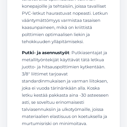
konepajoille ja tehtaisiin, joissa tavalliset
PVC-letkut haurastuvat nopeasti. Letkun
vääntymättömyys varmistaa tasaisen
kaasunpaineen, mikä on kriittistä
polttimien optimaalisen liekin ja
tehokkuuden ylläpitämiseksi.
Putki- ja asennustyöt
: Putkiasentajat ja
metallityöntekijät käyttävät tätä letkua
juotto- ja hitsauspolttimien kytkentään.
3/8″ liittimet tarjoavat
standardinmukaisen ja varman liitoksen,
joka ei vuoda tärinänkään alla. Koska
letku kestää pakkasta aina -30 asteeseen
asti, se soveltuu erinomaisesti
talviasennuksiin ja ulkotyömaille, joissa
materiaalien elastisuus on koetuksella ja
murtumisriski on minimoitava.