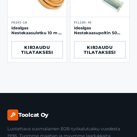
FA145-10
FCL105-45
Idealgas
Idealgas
Nestekaasuletku 10 m /
Nestekaasupoltin 50
8 mm, 3/8" liittimillä
mm, liipaisimella
KIRJAUDU
KIRJAUDU
TILATAKSESI
TILATAKSESI
Toolcat Oy
Luotettava suomalainen B2B-työkalutukku vuodesta
1996. Tuomme maahan ja myymme laadukkaita