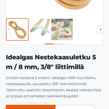
Idealgas Nestekaasuletku 5
m / 8 mm, 3/8″ liittimillä
Erittäin kestävä 5 metrin Idealgas NBR-kumiletku
nestekaasulle, varustettu 3/8″ kierreliittimillä.
Optimoitu vaativiin olosuhteisiin, kestää vääntymistä
ja tarjoaa erinomaisen säänkestävyyden.