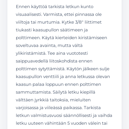
Ennen käyttöä tarkista letkun kunto
visuaalisesti. Varmista, ettei pinnassa ole
viiltoja tai murtumia. Kytke 3/8″ liittimet
tiukasti kaasupullon säätimeen ja
polttimeen. Käytä kierteiden kiristämiseen
soveltuvaa avainta, mutta vältä
ylikiristämistä. Tee aina vuototesti
saippuavedellä liitoskohdista ennen
polttimen sytyttämistä. Käytön jälkeen sulje
kaasupullon venttiili ja anna letkussa olevan
kaasun palaa loppuun ennen polttimen
sammuttamista. Säilytä letku kiepillä
välttäen jyrkkiä taitoksia, mieluiten
varjoisassa ja viileässä paikassa. Tarkista
letkun valmistusvuosi säännöllisesti ja vaihda
letku uuteen vähintään 5 vuoden välein tai