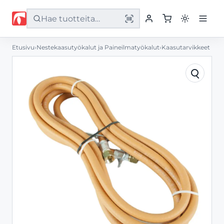
Etusivu
›
Nestekaasutyökalut ja Paineilmatyökalut
›
Kaasutarvikkeet
Etusivu
Tuotteet
Palvelut
Yritys
Yhteystiedot