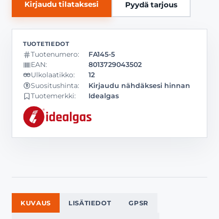
Kirjaudu tilataksesi
Pyydä tarjous
Tuotenumero:
FA145-5
EAN:
8013729043502
Ulkolaatikko:
12
Kirjaudu nähdäksesi hinnan
Suositushinta:
Tuotemerkki:
Idealgas
KUVAUS
LISÄTIEDOT
GPSR