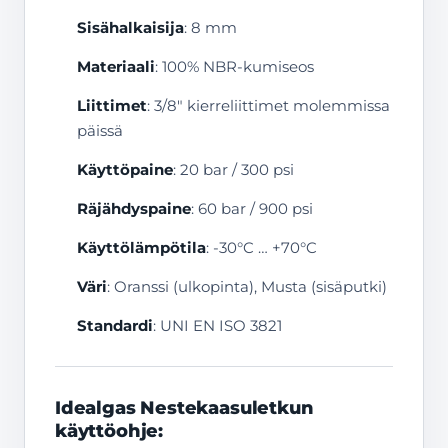
Sisähalkaisija
: 8 mm
Materiaali
: 100% NBR-kumiseos
Liittimet
: 3/8″ kierreliittimet molemmissa
päissä
Käyttöpaine
: 20 bar / 300 psi
Räjähdyspaine
: 60 bar / 900 psi
Käyttölämpötila
: -30°C … +70°C
Väri
: Oranssi (ulkopinta), Musta (sisäputki)
Standardi
: UNI EN ISO 3821
Idealgas Nestekaasuletkun
käyttöohje: