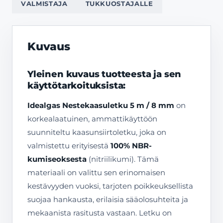
VALMISTAJA
TUKKUOSTAJALLE
Kuvaus
Yleinen kuvaus tuotteesta ja sen
käyttötarkoituksista:
Idealgas Nestekaasuletku 5 m / 8 mm
on
korkealaatuinen, ammattikäyttöön
suunniteltu kaasunsiirtoletku, joka on
valmistettu erityisestä
100% NBR-
kumiseoksesta
(nitriilikumi). Tämä
materiaali on valittu sen erinomaisen
kestävyyden vuoksi, tarjoten poikkeuksellista
suojaa hankausta, erilaisia sääolosuhteita ja
mekaanista rasitusta vastaan. Letku on