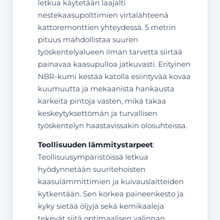
letkua käytetään laajalti
nestekaasupolttimien virtalähteenä
kattoremonttien yhteydessä. 5 metrin
pituus mahdollistaa suuren
työskentelyalueen ilman tarvetta siirtää
painavaa kaasupulloa jatkuvasti. Erityinen
NBR-kumi kestää katolla esiintyvää kovaa
kuumuutta ja mekaanista hankausta
karkeita pintoja vasten, mikä takaa
keskeytyksettömän ja turvallisen
työskentelyn haastavissakin olosuhteissa.
Teollisuuden lämmitystarpeet
:
Teollisuusympäristöissä letkua
hyödynnetään suuritehoisten
kaasulämmittimien ja kuivauslaitteiden
kytkentään. Sen korkea paineenkesto ja
kyky sietää öljyjä sekä kemikaaleja
tekevät siitä optimaalisen valinnan