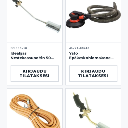
FCL110-50
46-YT-09740
Idealgas
Yato
Nestekaasupoltin 50
Epäkeskohiomakone
mm / 580 mm
150 mm paineilma +
liipaisimella
letku ja pölypussi
KIRJAUDU
KIRJAUDU
TILATAKSESI
TILATAKSESI