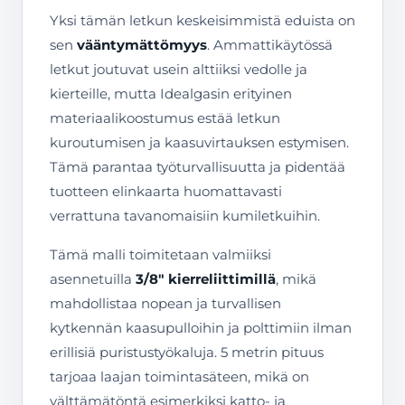
Yksi tämän letkun keskeisimmistä eduista on
sen
vääntymättömyys
. Ammattikäytössä
letkut joutuvat usein alttiiksi vedolle ja
kierteille, mutta Idealgasin erityinen
materiaalikoostumus estää letkun
kuroutumisen ja kaasuvirtauksen estymisen.
Tämä parantaa työturvallisuutta ja pidentää
tuotteen elinkaarta huomattavasti
verrattuna tavanomaisiin kumiletkuihin.
Tämä malli toimitetaan valmiiksi
asennetuilla
3/8″ kierreliittimillä
, mikä
mahdollistaa nopean ja turvallisen
kytkennän kaasupulloihin ja polttimiin ilman
erillisiä puristustyökaluja. 5 metrin pituus
tarjoaa laajan toimintasäteen, mikä on
välttämätöntä esimerkiksi katto- ja