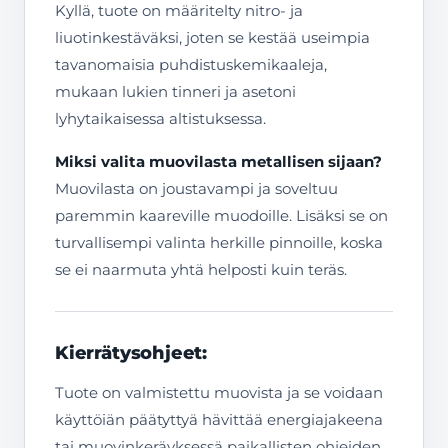
Kyllä, tuote on määritelty nitro- ja
liuotinkestäväksi, joten se kestää useimpia
tavanomaisia puhdistuskemikaaleja,
mukaan lukien tinneri ja asetoni
lyhytaikaisessa altistuksessa.
Miksi valita muovilasta metallisen sijaan?
Muovilasta on joustavampi ja soveltuu
paremmin kaareville muodoille. Lisäksi se on
turvallisempi valinta herkille pinnoille, koska
se ei naarmuta yhtä helposti kuin teräs.
Kierrätysohjeet:
Tuote on valmistettu muovista ja se voidaan
käyttöiän päätyttyä hävittää energiajakeena
tai muovinkeräyksessä paikallisten ohjeiden