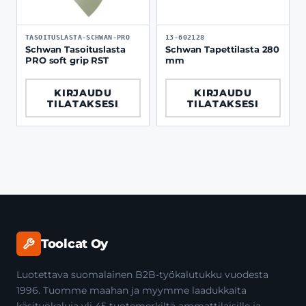
TASOITUSLASTA-SCHWAN-PRO
13-602128
Schwan Tasoituslasta
Schwan Tapettilasta 280
PRO soft grip RST
mm
KIRJAUDU
KIRJAUDU
TILATAKSESI
TILATAKSESI
Toolcat Oy
Luotettava suomalainen B2B-työkalutukku vuodesta
1996. Tuomme maahan ja myymme laadukkaita