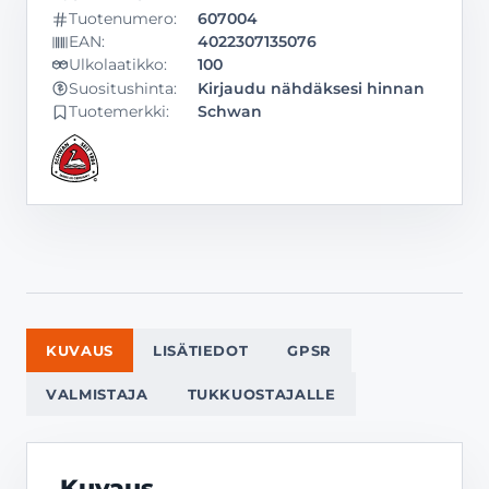
Tuotenumero:
607004
EAN:
4022307135076
Ulkolaatikko:
100
Kirjaudu nähdäksesi hinnan
Suositushinta:
Tuotemerkki:
Schwan
KUVAUS
LISÄTIEDOT
GPSR
VALMISTAJA
TUKKUOSTAJALLE
Kuvaus