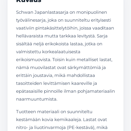
Schwan Japanlastasarja on monipuolinen
työvälinesarja, joka on suunniteltu erityisesti
vaativiin pintakäsittelytöihin, joissa vaaditaan
hellävaraista mutta tarkkaa levitystä. Sarja
sisältää neljä erikokoista lastaa, jotka on
valmistettu korkealaatuisesta
erikoismuovista. Toisin kuin metalliset lastat,
nämä muovilastat ovat särkymättömiä ja
erittäin joustavia, mikä mahdollistaa
tasoitteiden levittämisen kaareville ja
epätasaisille pinnoille ilman pohjamateriaalin
naarmuuntumista.
Tuotteen materiaali on suunniteltu
kestämään kovia kemikaaleja. Lastat ovat
nitro- ja liuotinvarmoja (PE-kestävä), mikä