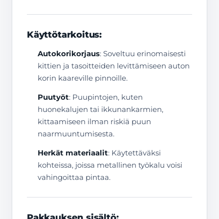
Käyttötarkoitus:
Autokorikorjaus
: Soveltuu erinomaisesti
kittien ja tasoitteiden levittämiseen auton
korin kaareville pinnoille.
Puutyöt
: Puupintojen, kuten
huonekalujen tai ikkunankarmien,
kittaamiseen ilman riskiä puun
naarmuuntumisesta.
Herkät materiaalit
: Käytettäväksi
kohteissa, joissa metallinen työkalu voisi
vahingoittaa pintaa.
Pakkauksen sisältö: