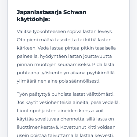
Japanlastasarja Schwan
käyttöohje:
Valitse työkohteeseen sopiva lastan leveys.
Ota pieni määrä tasoitetta tai kittiä lastan
kärkeen. Vedä lastaa pintaa pitkin tasaisella
paineella, hyödyntäen lastan joustavuutta
pinnan muotojen seuraamiseksi. Pidä lasta
puhtaana työskentelyn aikana pyyhkimällä
ylimääräinen aine pois säännöllisesti.
Työn päätyttyä puhdista lastat välittömästi.
Jos käytit vesiohenteisia aineita, pese vedellä.
Liuotinpohjaisten aineiden kanssa voit
käyttää soveltuvaa ohennetta, sillä lasta on
liuottimenkestävä. Kovettunut kitti voidaan
usein poistaa taivuttamalla lastaa kevyesti,