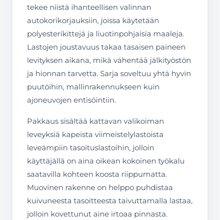
tekee niistä ihanteellisen valinnan
autokorikorjauksiin, joissa käytetään
polyesterikittejä ja liuotinpohjaisia maaleja.
Lastojen joustavuus takaa tasaisen paineen
levityksen aikana, mikä vähentää jälkityöstön
ja hionnan tarvetta. Sarja soveltuu yhtä hyvin
puutöihin, mallinrakennukseen kuin
ajoneuvojen entisöintiin.
Pakkaus sisältää kattavan valikoiman
leveyksiä kapeista viimeistelylastoista
leveämpiin tasoituslastoihin, jolloin
käyttäjällä on aina oikean kokoinen työkalu
saatavilla kohteen koosta riippumatta.
Muovinen rakenne on helppo puhdistaa
kuivuneesta tasoitteesta taivuttamalla lastaa,
jolloin kovettunut aine irtoaa pinnasta.