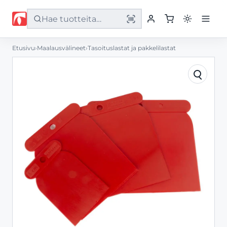
Etusivu
›
Maalausvälineet
›
Tasoituslastat ja pakkelilastat
Etusivu
Tuotteet
Palvelut
Yritys
Yhteystiedot