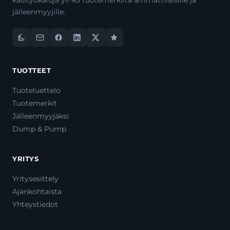
käsityökaluja yli 45 tuotemerkiltä ammattilaisille ja
jälleenmyyjille.
TUOTTEET
Tuoteluettelo
Tuotemerkit
Jälleenmyyjäksi
Dump & Pump
YRITYS
Yritysesittely
Ajankohtaista
Yhteystiedot