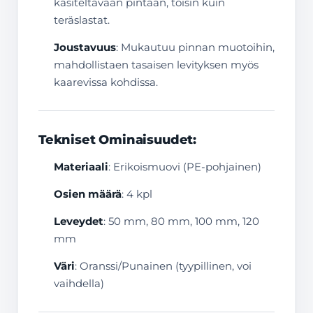
käsiteltävään pintaan, toisin kuin
teräslastat.
Joustavuus
: Mukautuu pinnan muotoihin,
mahdollistaen tasaisen levityksen myös
kaarevissa kohdissa.
Tekniset Ominaisuudet:
Materiaali
: Erikoismuovi (PE-pohjainen)
Osien määrä
: 4 kpl
Leveydet
: 50 mm, 80 mm, 100 mm, 120
mm
Väri
: Oranssi/Punainen (tyypillinen, voi
vaihdella)