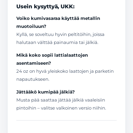
Usein kysyttyä, UKK:
Voiko kumivasaraa käyttää metallin
muotoiluun?
Kyllä, se soveltuu hyvin peltitöihin, joissa
halutaan välttää painaumia tai jälkiä.
Mikä koko sopii lattialaattojen
asentamiseen?
24 oz on hyvä yleiskoko laattojen ja parketin
napautukseen.
Jättääkö kumipää jälkiä?
Musta pää saattaa jättää jälkiä vaaleisiin
pintoihin – valitse valkoinen versio niihin.