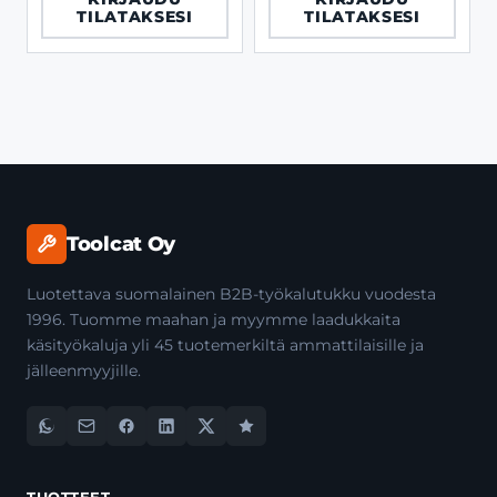
TILATAKSESI
TILATAKSESI
Toolcat Oy
Luotettava suomalainen B2B-työkalutukku vuodesta
1996. Tuomme maahan ja myymme laadukkaita
käsityökaluja yli 45 tuotemerkiltä ammattilaisille ja
jälleenmyyjille.