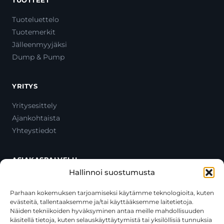
TUOTTEET
Tuoteluettelo
Tuotemerkit
Jälleenmyyjäksi
Dump & Pump
YRITYS
Yritysesittely
Ajankohtaista
Yhteystiedot
ASIAKASPALVELU
Hallinnoi suostumusta
Ota yhteyttä
Oma tili
Parhaan kokemuksen tarjoamiseksi käytämme teknologioita, kuten
evästeitä, tallentaaksemme ja/tai käyttääksemme laitetietoja.
Maksutavat
Näiden tekniikoiden hyväksyminen antaa meille mahdollisuuden
Toimitustavat
käsitellä tietoja, kuten selauskäyttäytymistä tai yksilöllisiä tunnuksia