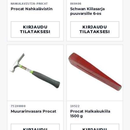
NAHKALAVISTIN-PROCAT
868406
Procat Nahkalävistin
Schwan Kiilasarja
puuvarsille 6-os
KIRJAUDU
KIRJAUDU
TILATAKSESI
TILATAKSESI
75190000
19522
Muurarinvasara Procat
Procat Halkaisukiila
1500 g
KIRJAUDU
KIRJAUDU