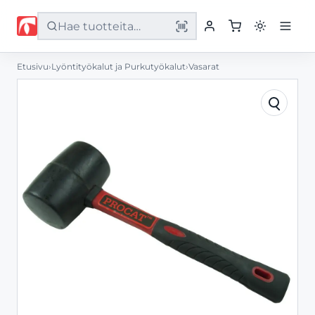
Etusivu
›
Lyöntityökalut ja Purkutyökalut
›
Vasarat
Etusivu
Tuotteet
Palvelut
Yritys
Yhteystiedot