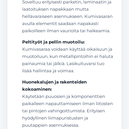
Soveltuu erityisesti parketin, laminaatin ja
laatoituksen napakkaan mutta
hellävaraiseen asennukseen. Kumivasaran
avulla elementit saadaan napakasti
paikoilleen ilman vaurioita tai halkeamia.
Peltityöt ja pellin muotoilu:
Kumivasaraa voidaan käyttää oikaisuun ja
muotoiluun, kun metallipintoihin ei haluta
painaumia tai jälkiä. Lasikuituvarsi tuo
lisää hallintaa ja voimaa.
Huonekalujen ja rakenteiden
kokoaminen:
Käytetään puuosien ja komponenttien
paikalleen napauttamiseen ilman liitosten
tai pintojen vahingoittumista. Erityisen
hyödyllinen liimapuristusten ja
puutappien asennuksessa.