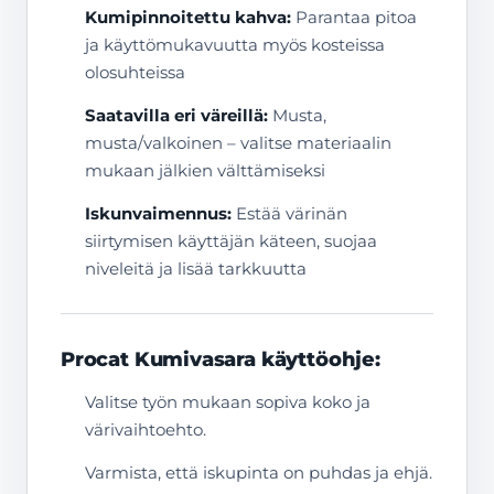
Kumipinnoitettu kahva:
Parantaa pitoa
ja käyttömukavuutta myös kosteissa
olosuhteissa
Saatavilla eri väreillä:
Musta,
musta/valkoinen – valitse materiaalin
mukaan jälkien välttämiseksi
Iskunvaimennus:
Estää värinän
siirtymisen käyttäjän käteen, suojaa
niveleitä ja lisää tarkkuutta
Procat Kumivasara käyttöohje:
Valitse työn mukaan sopiva koko ja
värivaihtoehto.
Varmista, että iskupinta on puhdas ja ehjä.