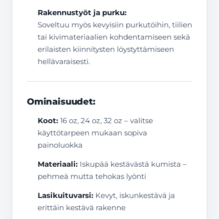
Rakennustyöt ja purku:
Soveltuu myös kevyisiin purkutöihin, tiilien
tai kivimateriaalien kohdentamiseen sekä
erilaisten kiinnitysten löystyttämiseen
hellävaraisesti.
Ominaisuudet:
Koot:
16 oz, 24 oz, 32 oz – valitse
käyttötarpeen mukaan sopiva
painoluokka
Materiaali:
Iskupää kestävästä kumista –
pehmeä mutta tehokas lyönti
Lasikuituvarsi:
Kevyt, iskunkestävä ja
erittäin kestävä rakenne