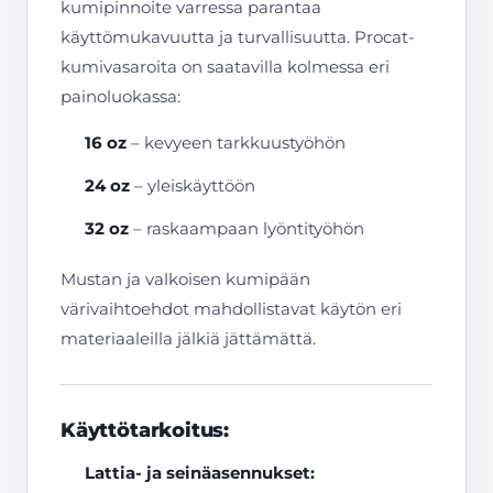
kumipinnoite varressa parantaa
käyttömukavuutta ja turvallisuutta. Procat-
kumivasaroita on saatavilla kolmessa eri
painoluokassa:
16 oz
– kevyeen tarkkuustyöhön
24 oz
– yleiskäyttöön
32 oz
– raskaampaan lyöntityöhön
Mustan ja valkoisen kumipään
värivaihtoehdot mahdollistavat käytön eri
materiaaleilla jälkiä jättämättä.
Käyttötarkoitus:
Lattia- ja seinäasennukset: