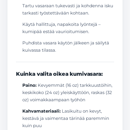
Tartu vasaraan tukevasti ja kohdenna isku
tarkasti työstettävään kohtaan.
Käytä hallittuja, napakoita lyöntejä –
kumipää estää vaurioitumisen.
Puhdista vasara käytön jälkeen ja säilytä
kuivassa tilassa.
Kuinka valita oikea kumivasara:
Paino:
Kevyemmät (16 oz) tarkkuustöihin,
keskikoko (24 oz) yleiskäyttöön, raskas (32
oz) voimakkaampaan työhön
Kahvamateriaali:
Lasikuitu on kevyt,
kestävä ja vaimentaa tärinää paremmin
kuin puu