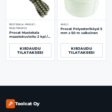
MUSTEKALA-PROCAT-
40811
MAASTOKUVIO
Procat Polyesteriköysi 5
Procat Mustekala
mm x 50 m valkoinen
maastokuvioitu 2 kpl /
pakkaus
KIRJAUDU
KIRJAUDU
TILATAKSESI
TILATAKSESI
Toolcat Oy