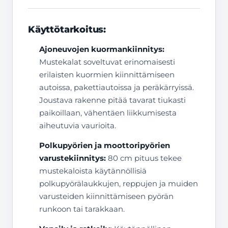
Käyttötarkoitus:
Ajoneuvojen kuormankiinnitys:
Mustekalat soveltuvat erinomaisesti
erilaisten kuormien kiinnittämiseen
autoissa, pakettiautoissa ja peräkärryissä.
Joustava rakenne pitää tavarat tiukasti
paikoillaan, vähentäen liikkumisesta
aiheutuvia vaurioita.
Polkupyörien ja moottoripyörien
varustekiinnitys:
80 cm pituus tekee
mustekaloista käytännöllisiä
polkupyörälaukkujen, reppujen ja muiden
varusteiden kiinnittämiseen pyörän
runkoon tai tarakkaan.