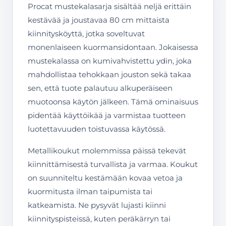
Procat mustekalasarja sisältää neljä erittäin
kestävää ja joustavaa 80 cm mittaista
kiinnitysköyttä, jotka soveltuvat
monenlaiseen kuormansidontaan. Jokaisessa
mustekalassa on kumivahvistettu ydin, joka
mahdollistaa tehokkaan jouston sekä takaa
sen, että tuote palautuu alkuperäiseen
muotoonsa käytön jälkeen. Tämä ominaisuus
pidentää käyttöikää ja varmistaa tuotteen
luotettavuuden toistuvassa käytössä.
Metallikoukut molemmissa päissä tekevät
kiinnittämisestä turvallista ja varmaa. Koukut
on suunniteltu kestämään kovaa vetoa ja
kuormitusta ilman taipumista tai
katkeamista. Ne pysyvät lujasti kiinni
kiinnityspisteissä, kuten peräkärryn tai