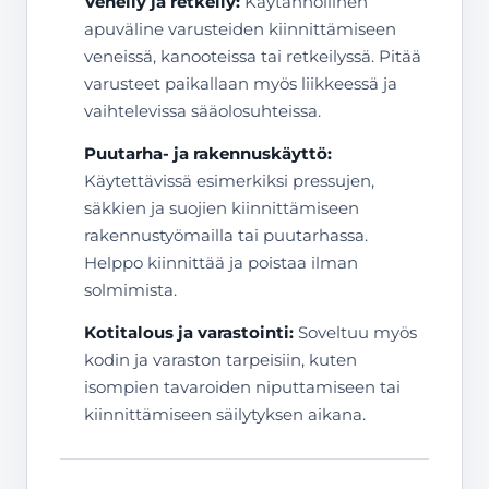
Veneily ja retkeily:
Käytännöllinen
apuväline varusteiden kiinnittämiseen
veneissä, kanooteissa tai retkeilyssä. Pitää
varusteet paikallaan myös liikkeessä ja
vaihtelevissa sääolosuhteissa.
Puutarha- ja rakennuskäyttö:
Käytettävissä esimerkiksi pressujen,
säkkien ja suojien kiinnittämiseen
rakennustyömailla tai puutarhassa.
Helppo kiinnittää ja poistaa ilman
solmimista.
Kotitalous ja varastointi:
Soveltuu myös
kodin ja varaston tarpeisiin, kuten
isompien tavaroiden niputtamiseen tai
kiinnittämiseen säilytyksen aikana.