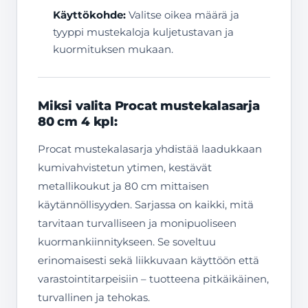
Käyttökohde:
Valitse oikea määrä ja
tyyppi mustekaloja kuljetustavan ja
kuormituksen mukaan.
Miksi valita Procat mustekalasarja
80 cm 4 kpl:
Procat mustekalasarja yhdistää laadukkaan
kumivahvistetun ytimen, kestävät
metallikoukut ja 80 cm mittaisen
käytännöllisyyden. Sarjassa on kaikki, mitä
tarvitaan turvalliseen ja monipuoliseen
kuormankiinnitykseen. Se soveltuu
erinomaisesti sekä liikkuvaan käyttöön että
varastointitarpeisiin – tuotteena pitkäikäinen,
turvallinen ja tehokas.