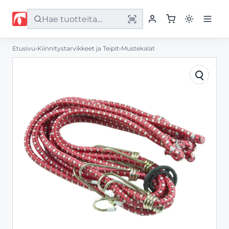
Etusivu
›
Kiinnitystarvikkeet ja Teipit
›
Mustekalat
Etusivu
Tuotteet
Palvelut
Yritys
Yhteystiedot