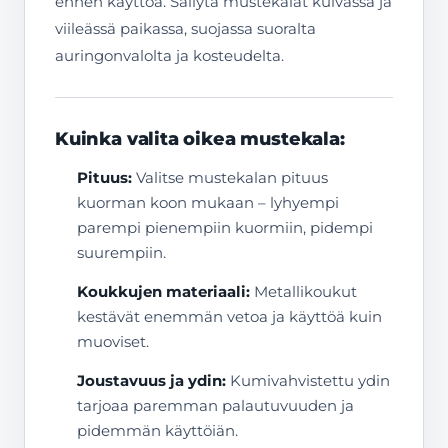
ennen käyttöä. Säilytä mustekalat kuivassa ja
viileässä paikassa, suojassa suoralta
auringonvalolta ja kosteudelta.
Kuinka valita oikea mustekala:
Pituus:
Valitse mustekalan pituus
kuorman koon mukaan – lyhyempi
parempi pienempiin kuormiin, pidempi
suurempiin.
Koukkujen materiaali:
Metallikoukut
kestävät enemmän vetoa ja käyttöä kuin
muoviset.
Joustavuus ja ydin:
Kumivahvistettu ydin
tarjoaa paremman palautuvuuden ja
pidemmän käyttöiän.