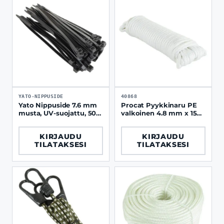
YATO-NIPPUSIDE
40868
Yato Nippuside 7.6 mm
Procat Pyykkinaru PE
musta, UV-suojattu, 50
valkoinen 4.8 mm x 15
kpl / paketti
m
KIRJAUDU
KIRJAUDU
TILATAKSESI
TILATAKSESI