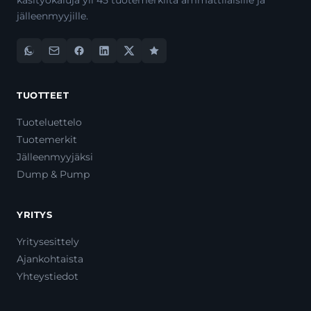
käsityökaluja yli 45 tuotemerkiltä ammattilaisille ja
jälleenmyyjille.
TUOTTEET
Tuoteluettelo
Tuotemerkit
Jälleenmyyjäksi
Dump & Pump
YRITYS
Yritysesittely
Ajankohtaista
Yhteystiedot