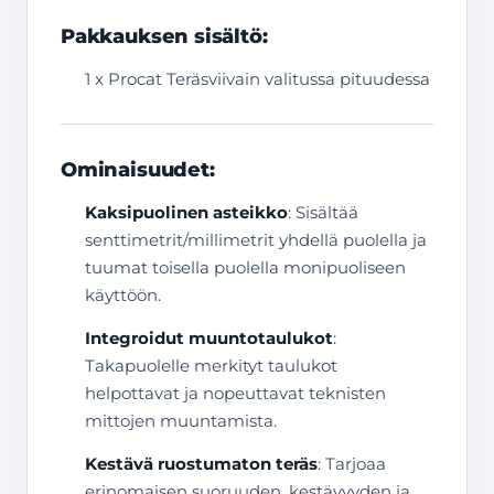
Pakkauksen sisältö:
1 x Procat Teräsviivain valitussa pituudessa
Ominaisuudet:
Kaksipuolinen asteikko
: Sisältää
senttimetrit/millimetrit yhdellä puolella ja
tuumat toisella puolella monipuoliseen
käyttöön.
Integroidut muuntotaulukot
:
Takapuolelle merkityt taulukot
helpottavat ja nopeuttavat teknisten
mittojen muuntamista.
Kestävä ruostumaton teräs
: Tarjoaa
erinomaisen suoruuden, kestävyyden ja