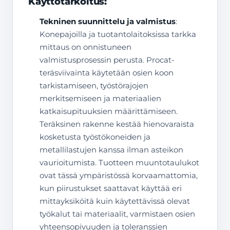
Käyttötarkoitus:
Tekninen suunnittelu ja valmistus
:
Konepajoilla ja tuotantolaitoksissa tarkka
mittaus on onnistuneen
valmistusprosessin perusta. Procat-
teräsviivainta käytetään osien koon
tarkistamiseen, työstörajojen
merkitsemiseen ja materiaalien
katkaisupituuksien määrittämiseen.
Teräksinen rakenne kestää hienovaraista
kosketusta työstökoneiden ja
metallilastujen kanssa ilman asteikon
vaurioitumista. Tuotteen muuntotaulukot
ovat tässä ympäristössä korvaamattomia,
kun piirustukset saattavat käyttää eri
mittayksiköitä kuin käytettävissä olevat
työkalut tai materiaalit, varmistaen osien
yhteensopivuuden ja toleranssien