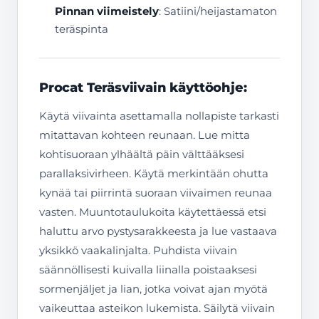
Pinnan viimeistely
: Satiini/heijastamaton
teräspinta
Procat Teräsviivain käyttöohje:
Käytä viivainta asettamalla nollapiste tarkasti
mitattavan kohteen reunaan. Lue mitta
kohtisuoraan ylhäältä päin välttääksesi
parallaksivirheen. Käytä merkintään ohutta
kynää tai piirrintä suoraan viivaimen reunaa
vasten. Muuntotaulukoita käytettäessä etsi
haluttu arvo pystysarakkeesta ja lue vastaava
yksikkö vaakalinjalta. Puhdista viivain
säännöllisesti kuivalla liinalla poistaaksesi
sormenjäljet ja lian, jotka voivat ajan myötä
vaikeuttaa asteikon lukemista. Säilytä viivain