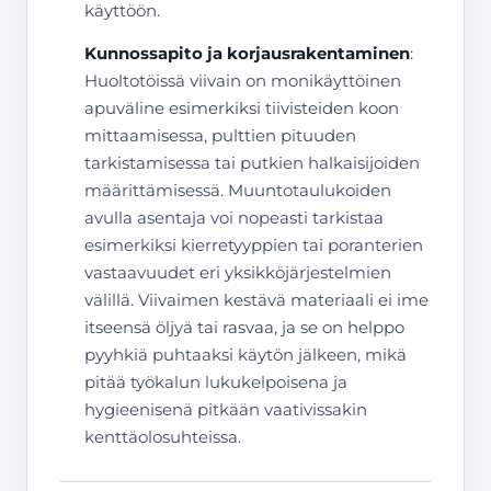
käyttöön.
Kunnossapito ja korjausrakentaminen
:
Huoltotöissä viivain on monikäyttöinen
apuväline esimerkiksi tiivisteiden koon
mittaamisessa, pulttien pituuden
tarkistamisessa tai putkien halkaisijoiden
määrittämisessä. Muuntotaulukoiden
avulla asentaja voi nopeasti tarkistaa
esimerkiksi kierretyyppien tai poranterien
vastaavuudet eri yksikköjärjestelmien
välillä. Viivaimen kestävä materiaali ei ime
itseensä öljyä tai rasvaa, ja se on helppo
pyyhkiä puhtaaksi käytön jälkeen, mikä
pitää työkalun lukukelpoisena ja
hygieenisenä pitkään vaativissakin
kenttäolosuhteissa.