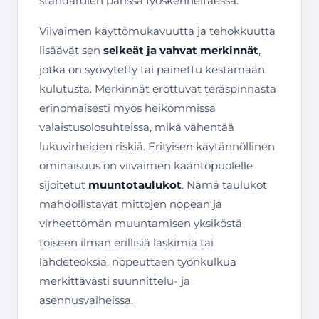
standardien parissa työskenneltäessä.
Viivaimen käyttömukavuutta ja tehokkuutta
lisäävät sen
selkeät ja vahvat merkinnät
,
jotka on syövytetty tai painettu kestämään
kulutusta. Merkinnät erottuvat teräspinnasta
erinomaisesti myös heikommissa
valaistusolosuhteissa, mikä vähentää
lukuvirheiden riskiä. Erityisen käytännöllinen
ominaisuus on viivaimen kääntöpuolelle
sijoitetut
muuntotaulukot
. Nämä taulukot
mahdollistavat mittojen nopean ja
virheettömän muuntamisen yksiköstä
toiseen ilman erillisiä laskimia tai
lähdeteoksia, nopeuttaen työnkulkua
merkittävästi suunnittelu- ja
asennusvaiheissa.