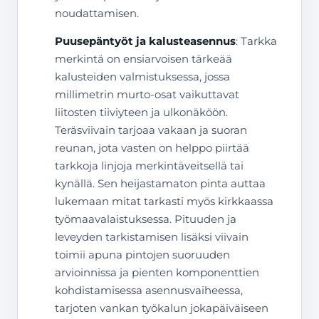
noudattamisen.
Puusepäntyöt ja kalusteasennus
: Tarkka
merkintä on ensiarvoisen tärkeää
kalusteiden valmistuksessa, jossa
millimetrin murto-osat vaikuttavat
liitosten tiiviyteen ja ulkonäköön.
Teräsviivain tarjoaa vakaan ja suoran
reunan, jota vasten on helppo piirtää
tarkkoja linjoja merkintäveitsellä tai
kynällä. Sen heijastamaton pinta auttaa
lukemaan mitat tarkasti myös kirkkaassa
työmaavalaistuksessa. Pituuden ja
leveyden tarkistamisen lisäksi viivain
toimii apuna pintojen suoruuden
arvioinnissa ja pienten komponenttien
kohdistamisessa asennusvaiheessa,
tarjoten vankan työkalun jokapäiväiseen