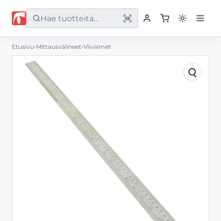
Etusivu
›
Mittausvälineet
›
Viivaimet
Etusivu
Tuotteet
Palvelut
Yritys
Yhteystiedot