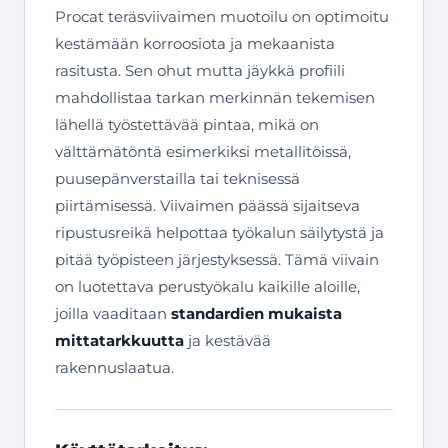
Procat teräsviivaimen muotoilu on optimoitu
kestämään korroosiota ja mekaanista
rasitusta. Sen ohut mutta jäykkä profiili
mahdollistaa tarkan merkinnän tekemisen
lähellä työstettävää pintaa, mikä on
välttämätöntä esimerkiksi metallitöissä,
puusepänverstailla tai teknisessä
piirtämisessä. Viivaimen päässä sijaitseva
ripustusreikä helpottaa työkalun säilytystä ja
pitää työpisteen järjestyksessä. Tämä viivain
on luotettava perustyökalu kaikille aloille,
joilla vaaditaan
standardien mukaista
mittatarkkuutta
ja kestävää
rakennuslaatua.