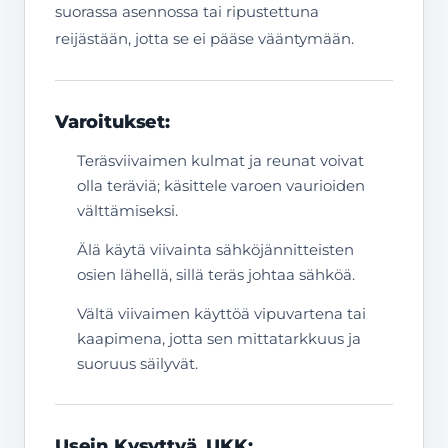
suorassa asennossa tai ripustettuna
reijästään, jotta se ei pääse vääntymään.
Varoitukset:
Teräsviivaimen kulmat ja reunat voivat
olla teräviä; käsittele varoen vaurioiden
välttämiseksi.
Älä käytä viivainta sähköjännitteisten
osien lähellä, sillä teräs johtaa sähköä.
Vältä viivaimen käyttöä vipuvartena tai
kaapimena, jotta sen mittatarkkuus ja
suoruus säilyvät.
Usein Kysyttyä, UKK: