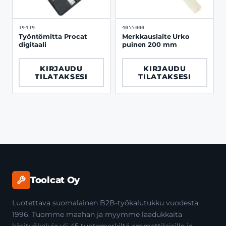
19439
4055000
Työntömitta Procat
Merkkauslaite Urko
digitaali
puinen 200 mm
KIRJAUDU
KIRJAUDU
TILATAKSESI
TILATAKSESI
Toolcat Oy
Luotettava suomalainen B2B-työkalutukku vuodesta
1996. Tuomme maahan ja myymme laadukkaita