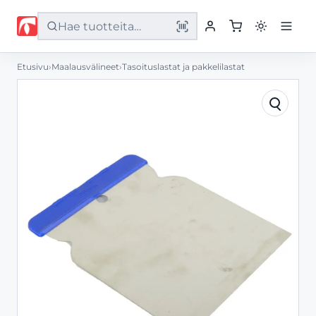
Etusivu
›
Maalausvälineet
›
Tasoituslastat ja pakkelilastat
Etusivu
Tuotteet
Palvelut
Yritys
Yhteystiedot