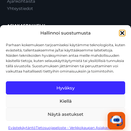
Ajankohtaista
Yhteystiedot
ASIAKASPALVELU
Hallinnoi suostumusta
Ota yhteyttä
Oma tili
Parhaan kokemuksen tarjoamiseksi käytämme teknologioita, kuten
evästeitä, tallentaaksemme ja/tai käyttääksemme laitetietoja.
Maksutavat
Näiden tekniikoiden hyväksyminen antaa meille mahdollisuuden
Toimitustavat
käsitellä tietoja, kuten selauskäyttäytymistä tai yksilöllisiä tunnuksia
Usein kysytyt kysymykset
tällä sivustolla. Suostumuksen jättäminen tai peruuttaminen voi
vaikuttaa haitallisesti tiettyihin ominaisuuksiin ja toimintoihin.
+358 44 270 3795
asiakaspalvelu@toolcat.fi
Hyväksy
Kiellä
© 2026 Toolcat Oy · Y-tunnus 1059567-7 · Kalustetie 1, 01720
Vantaa
Näytä asetukset
Tietosuojaseloste
Käyttöehdot
Evästekäytäntö
Tekoälyn käyttö
Kaikki järjestelmät toimivat
Evästekäytäntö
Tietosuojaseloste – Verkkokaupan Asiakasrekisteri