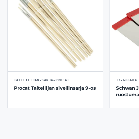
TAITEILIJAN-SARJA-PROCAT
13-606604
Procat Taiteilijan sivellinsarja 9-os
Schwan Ja
ruostuma