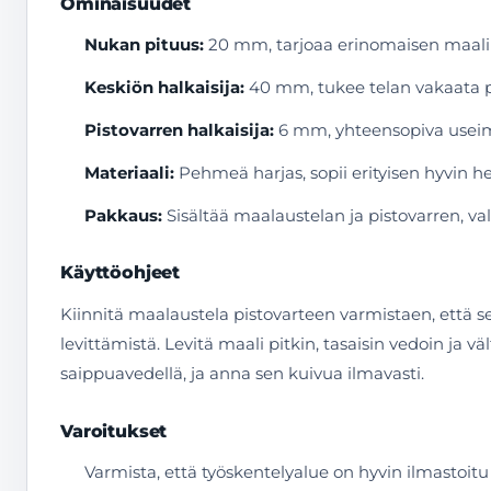
Ominaisuudet
Nukan pituus:
20 mm, tarjoaa erinomaisen maalin
Keskiön halkaisija:
40 mm, tukee telan vakaata py
Pistovarren halkaisija:
6 mm, yhteensopiva useim
Materiaali:
Pehmeä harjas, sopii erityisen hyvin he
Pakkaus:
Sisältää maalaustelan ja pistovarren, va
Käyttöohjeet
Kiinnitä maalaustela pistovarteen varmistaen, että se
levittämistä. Levitä maali pitkin, tasaisin vedoin ja väl
saippuavedellä, ja anna sen kuivua ilmavasti.
Varoitukset
Varmista, että työskentelyalue on hyvin ilmastoit