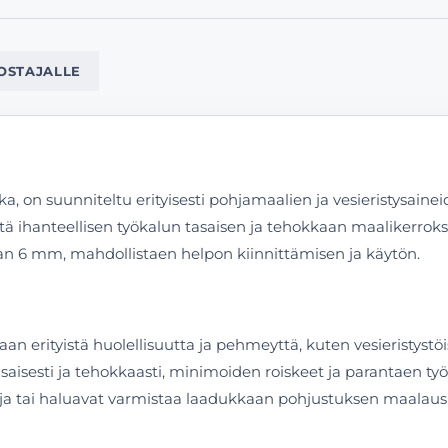
OSTAJALLE
, on suunniteltu erityisesti pohjamaalien ja vesieristysaine
ä ihanteellisen työkalun tasaisen ja tehokkaan maalikerrok
aan 6 mm, mahdollistaen helpon kiinnittämisen ja käytön.
n erityistä huolellisuutta ja pehmeyttä, kuten vesieristystöi
tasaisesti ja tehokkaasti, minimoiden roiskeet ja parantaen työ
ntoja tai haluavat varmistaa laadukkaan pohjustuksen maalausp