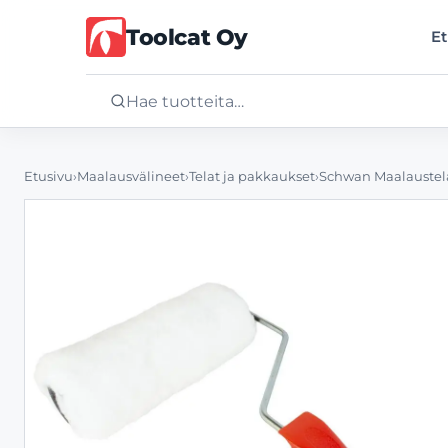
Toolcat Oy
Et
Etusivu
Etusivu
›
Maalausvälineet
›
Telat ja pakkaukset
›
Schwan Maalaustela
Tuotteet
Palvelut
Yritys
Yhteystiedot