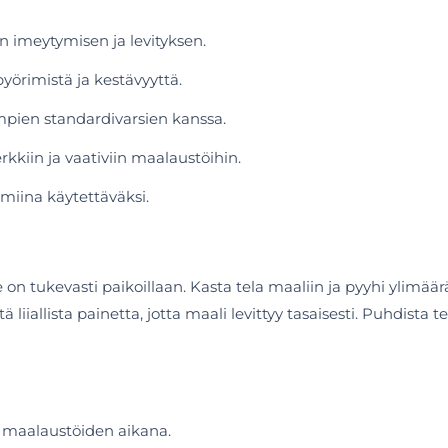
 imeytymisen ja levityksen.
örimistä ja kestävyyttä.
pien standardivarsien kanssa.
rkkiin ja vaativiin maalaustöihin.
lmiina käytettäväksi.
 on tukevasti paikoillaan. Kasta tela maaliin ja pyyhi ylimää
tä liiallista painetta, jotta maali levittyy tasaisesti. Puhdista
u maalaustöiden aikana.