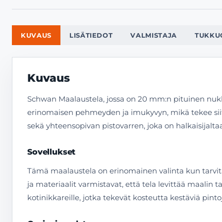
KUVAUS
LISÄTIEDOT
VALMISTAJA
TUKKU
Kuvaus
Schwan Maalaustela, jossa on 20 mm:n pituinen nukka
erinomaisen pehmeyden ja imukyvyn, mikä tekee siit
sekä yhteensopivan pistovarren, joka on halkaisijalt
Sovellukset
Tämä maalaustela on erinomainen valinta kun tarvitaa
ja materiaalit varmistavat, että tela levittää maalin 
kotinikkareille, jotka tekevät kosteutta kestäviä pi