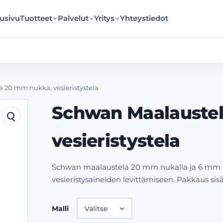
usivu
Tuotteet
Palvelut
Yritys
Yhteystiedot
 20 mm nukka, vesieristystela
Schwan Maalauste
vesieristystela
Schwan maalaustela 20 mm nukalla ja 6 mm pi
vesieristysaineiden levittämiseen. Pakkaus sisä
Malli