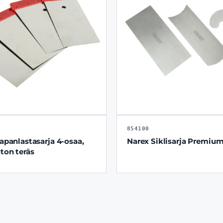
854100
panlastasarja 4-osaa,
Narex Siklisarja Premium
ton teräs