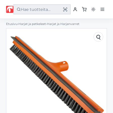
Etusivu
›
Harjat ja petkeleet
›
Harjat ja Harjanvarret
Etusivu
Tuotteet
Palvelut
Yritys
Yhteystiedot