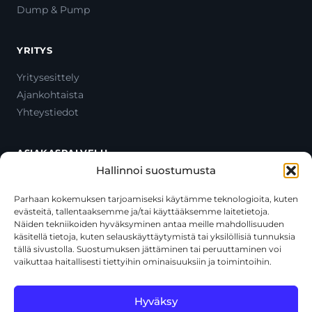
Dump & Pump
YRITYS
Yritysesittely
Ajankohtaista
Yhteystiedot
ASIAKASPALVELU
Hallinnoi suostumusta
Ota yhteyttä
Oma tili
Parhaan kokemuksen tarjoamiseksi käytämme teknologioita, kuten
evästeitä, tallentaaksemme ja/tai käyttääksemme laitetietoja.
Maksutavat
Näiden tekniikoiden hyväksyminen antaa meille mahdollisuuden
Toimitustavat
käsitellä tietoja, kuten selauskäyttäytymistä tai yksilöllisiä tunnuksia
Usein kysytyt kysymykset
tällä sivustolla. Suostumuksen jättäminen tai peruuttaminen voi
vaikuttaa haitallisesti tiettyihin ominaisuuksiin ja toimintoihin.
+358 44 270 3795
asiakaspalvelu@toolcat.fi
Hyväksy