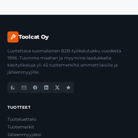
Toolcat Oy
Luotettava suomalainen B2B-työkalutukku vuodesta
1996. Tuomme maahan ja myymme laadukkaita
käsityökaluja yli 45 tuotemerkiltä ammattilaisille ja
jälleenmyyjille.
TUOTTEET
Tuoteluettelo
Tuotemerkit
Jälleenmyyjäksi