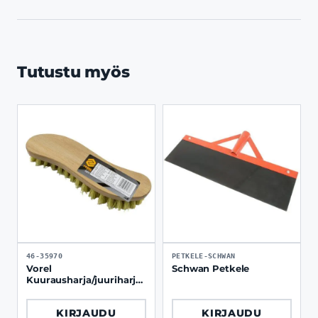
Tutustu myös
46-35970
PETKELE-SCHWAN
Vorel
Schwan Petkele
Kuurausharja/juuriharja
200 mm PET/PPN harjas
KIRJAUDU
KIRJAUDU