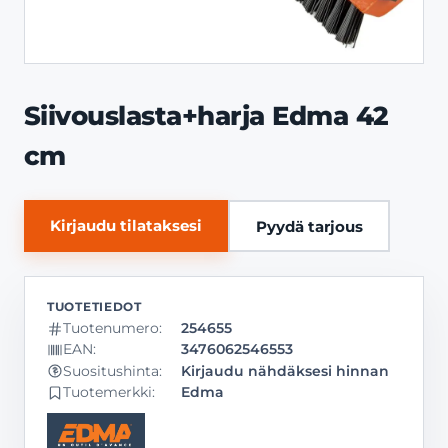
Siivouslasta+harja Edma 42
cm
Kirjaudu tilataksesi
Pyydä tarjous
Tuotenumero:
254655
EAN:
3476062546553
Kirjaudu nähdäksesi hinnan
Suositushinta:
Tuotemerkki:
Edma