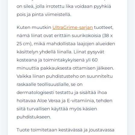
on sileä, jolla irrotettu lika voidaan pyyhkiä
pois ja pinta viimeistellä.
Kuten muutkin
UltraGrime-sarjan
tuotteet,
nämä liinat ovat erittäin suurikokoisia (38 x
25 cm), mikä mahdollistaa laajojen alueiden
käsittelyn yhdellä liinalla. Liinat pysyvät
kosteana ja toimintakykyisenä yli 60
minuuttia pakkauksesta ottamisen jälkeen.
Vaikka liinan puhdistusteho on suunniteltu
raskaalle teollisuuslialle, se on
dermatologisesti testattu ja sisältää ihoa
hoitavaa Aloe Veraa ja E-vitamiinia, tehden
siitä turvallisen käyttää myös käsien
puhdistukseen.
Tuote toimitetaan kestävässä ja joustavassa