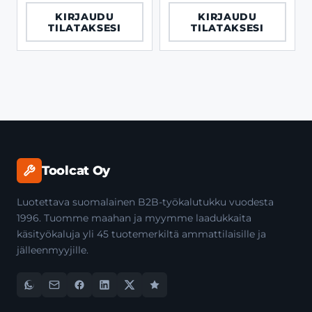
x 40 mm
KIRJAUDU
KIRJAUDU
TILATAKSESI
TILATAKSESI
Toolcat Oy
Luotettava suomalainen B2B-työkalutukku vuodesta
1996. Tuomme maahan ja myymme laadukkaita
käsityökaluja yli 45 tuotemerkiltä ammattilaisille ja
jälleenmyyjille.