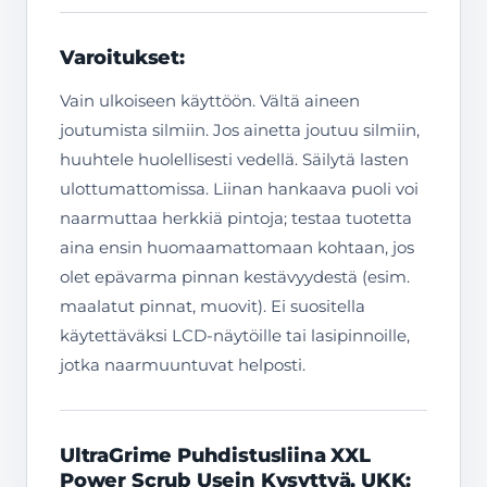
Varoitukset:
Vain ulkoiseen käyttöön. Vältä aineen
joutumista silmiin. Jos ainetta joutuu silmiin,
huuhtele huolellisesti vedellä. Säilytä lasten
ulottumattomissa. Liinan hankaava puoli voi
naarmuttaa herkkiä pintoja; testaa tuotetta
aina ensin huomaamattomaan kohtaan, jos
olet epävarma pinnan kestävyydestä (esim.
maalatut pinnat, muovit). Ei suositella
käytettäväksi LCD-näytöille tai lasipinnoille,
jotka naarmuuntuvat helposti.
UltraGrime Puhdistusliina XXL
Power Scrub Usein Kysyttyä, UKK: