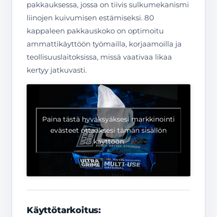
pakkauksessa, jossa on tiivis sulkumekanismi
liinojen kuivumisen estämiseksi. 80
kappaleen pakkauskoko on optimoitu
ammattikäyttöön työmailla, korjaamoilla ja
teollisuuslaitoksissa, missä vaativaa likaa
kertyy jatkuvasti.
Paina tästä hyväksyäksesi markkinointi
evästeet ottaaksesi tämän sisällön
käyttöön
Käyttötarkoitus: