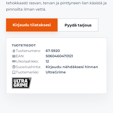
tehokkaasti rasvan, tervan ja pinttyneen lian käsistä ja
pinnoilta ilman vettä.
Kirjaudu tilataksesi
Pyydä tarjous
Tuotenumero:
67-5920
EAN:
5060460470121
Ulkolaatikko:
12
Kirjaudu nähdäksesi hinnan
Suositushinta:
Tuotemerkki:
UltraGrime