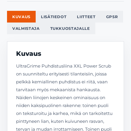
KUVAUS
LISÄTIEDOT
LIITTEET
GPSR
VALMISTAJA
TUKKUOSTAJALLE
Kuvaus
UltraGrime Puhdistusliina XXL Power Scrub
on suunniteltu erityisesti tilanteisiin, joissa
pelkkä kemiallinen puhdistus ei riitä, vaan
tarvitaan myös mekaanista hankausta.
Näiden liinojen keskeinen ominaisuus on
niiden kaksipuolinen rakenne: toinen puoli
on teksturoitu ja karhea, mikä on tarkoitettu
pinttyneen lian, kuten kuivuneen rasvan,
tervan ja mudan irrottamiseen. Toinen puoli