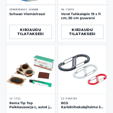
IEMARIRASSI-SCHWAN
46-72979
Schwan Viemärirassi
Vorel Tuhkalapio 19 x 11
cm, 50 cm puuvarsi
KIRJAUDU
KIRJAUDU
TILATAKSESI
TILATAKSESI
13-TT11
13-FS85783
Rema Tip Top
BGS
Paikkaussarja L, autot ja
Karbiinihakalajitelma 3-
suuret renkaat
osaa 50 x 22, 65 x 30, 88