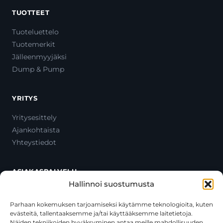
TUOTTEET
Tuoteluettelo
Tuotemerkit
Jälleenmyyjäksi
Dump & Pump
YRITYS
Yritysesittely
Ajankohtaista
Yhteystiedot
ASIAKASPALVELU
Hallinnoi suostumusta
Ota yhteyttä
Oma tili
Parhaan kokemuksen tarjoamiseksi käytämme teknologioita, kuten
evästeitä, tallentaaksemme ja/tai käyttääksemme laitetietoja.
Maksutavat
Näiden tekniikoiden hyväksyminen antaa meille mahdollisuuden