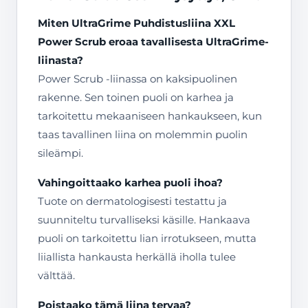
Miten UltraGrime Puhdistusliina XXL
Power Scrub eroaa tavallisesta UltraGrime-
liinasta?
Power Scrub -liinassa on kaksipuolinen
rakenne. Sen toinen puoli on karhea ja
tarkoitettu mekaaniseen hankaukseen, kun
taas tavallinen liina on molemmin puolin
sileämpi.
Vahingoittaako karhea puoli ihoa?
Tuote on dermatologisesti testattu ja
suunniteltu turvalliseksi käsille. Hankaava
puoli on tarkoitettu lian irrotukseen, mutta
liiallista hankausta herkällä iholla tulee
välttää.
Poistaako tämä liina tervaa?