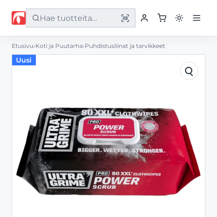
Etusivu
›
Koti ja Puutarha
›
Puhdistusliinat ja tarvikkeet
Etusivu
Uusi
Tuotteet
Palvelut
Yritys
Yhteystiedot