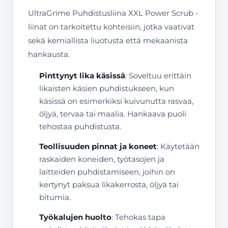
UltraGrime Puhdistusliina XXL Power Scrub -
liinat on tarkoitettu kohteisiin, jotka vaativat
sekä kemiallista liuotusta että mekaanista
hankausta.
Pinttynyt lika käsissä
: Soveltuu erittäin
likaisten käsien puhdistukseen, kun
käsissä on esimerkiksi kuivunutta rasvaa,
öljyä, tervaa tai maalia. Hankaava puoli
tehostaa puhdistusta.
Teollisuuden pinnat ja koneet
: Käytetään
raskaiden koneiden, työtasojen ja
laitteiden puhdistamiseen, joihin on
kertynyt paksua likakerrosta, öljyä tai
bitumia.
Työkalujen huolto
: Tehokas tapa