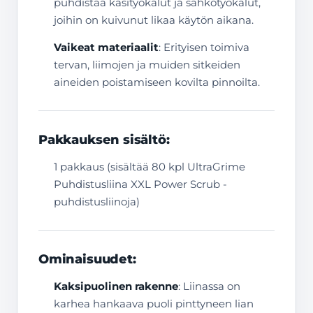
puhdistaa käsityökalut ja sähkötyökalut,
joihin on kuivunut likaa käytön aikana.
Vaikeat materiaalit
: Erityisen toimiva
tervan, liimojen ja muiden sitkeiden
aineiden poistamiseen kovilta pinnoilta.
Pakkauksen sisältö:
1 pakkaus (sisältää 80 kpl UltraGrime
Puhdistusliina XXL Power Scrub -
puhdistusliinoja)
Ominaisuudet:
Kaksipuolinen rakenne
: Liinassa on
karhea hankaava puoli pinttyneen lian