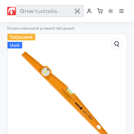
Etusivu
›
Vesivaa'at ja laserit
›
Vatupassit
Etusivu
Tarjouserä
Uusi
Tuotteet
Palvelut
Yritys
Yhteystiedot