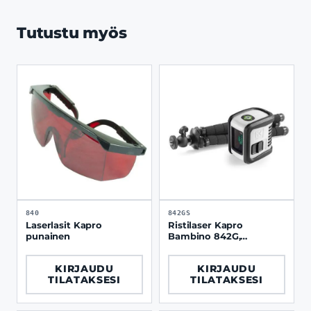
Tutustu myös
840
842GS
Laserlasit Kapro
Ristilaser Kapro
punainen
Bambino 842G,
1P+1V,vihreä, taipuva
kolmijalka
KIRJAUDU
KIRJAUDU
TILATAKSESI
TILATAKSESI