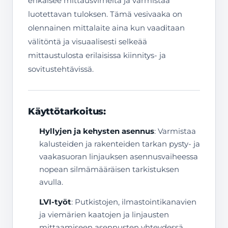
ehkäisee mittausvirheitä ja varmistaa
luotettavan tuloksen. Tämä vesivaaka on
olennainen mittalaite aina kun vaaditaan
välitöntä ja visuaalisesti selkeää
mittaustulosta erilaisissa kiinnitys- ja
sovitustehtävissä.
Käyttötarkoitus:
Hyllyjen ja kehysten asennus
: Varmistaa
kalusteiden ja rakenteiden tarkan pysty- ja
vaakasuoran linjauksen asennusvaiheessa
nopean silmämääräisen tarkistuksen
avulla.
LVI-työt
: Putkistojen, ilmastointikanavien
ja viemärien kaatojen ja linjausten
mittaamiseen asennusten yhteydessä,