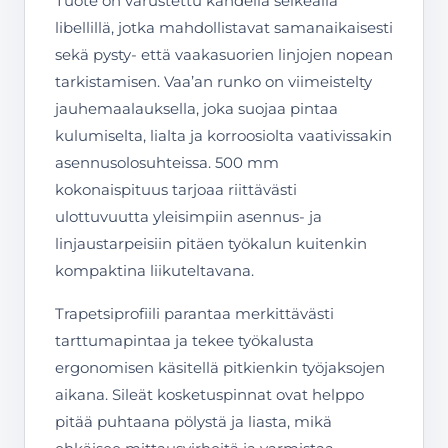
Tuote on varustettu kahdella selkeällä
libellillä, jotka mahdollistavat samanaikaisesti
sekä pysty- että vaakasuorien linjojen nopean
tarkistamisen. Vaa’an runko on viimeistelty
jauhemaalauksella, joka suojaa pintaa
kulumiselta, lialta ja korroosiolta vaativissakin
asennusolosuhteissa. 500 mm
kokonaispituus tarjoaa riittävästi
ulottuvuutta yleisimpiin asennus- ja
linjaustarpeisiin pitäen työkalun kuitenkin
kompaktina liikuteltavana.
Trapetsiprofiili parantaa merkittävästi
tarttumapintaa ja tekee työkalusta
ergonomisen käsitellä pitkienkin työjaksojen
aikana. Sileät kosketuspinnat ovat helppo
pitää puhtaana pölystä ja liasta, mikä