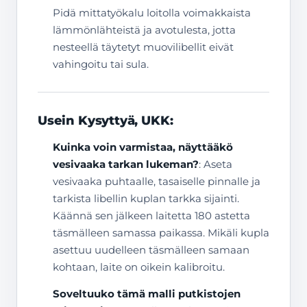
Pidä mittatyökalu loitolla voimakkaista
lämmönlähteistä ja avotulesta, jotta
nesteellä täytetyt muovilibellit eivät
vahingoitu tai sula.
Usein Kysyttyä, UKK:
Kuinka voin varmistaa, näyttääkö
vesivaaka tarkan lukeman?
: Aseta
vesivaaka puhtaalle, tasaiselle pinnalle ja
tarkista libellin kuplan tarkka sijainti.
Käännä sen jälkeen laitetta 180 astetta
täsmälleen samassa paikassa. Mikäli kupla
asettuu uudelleen täsmälleen samaan
kohtaan, laite on oikein kalibroitu.
Soveltuuko tämä malli putkistojen