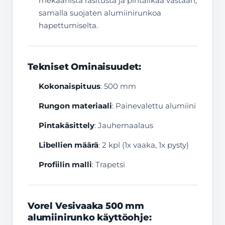
mekaanista rasitusta ja pintalikaa vastaan,
samalla suojaten alumiinirunkoa
hapettumiselta.
Tekniset Ominaisuudet:
Kokonaispituus
: 500 mm
Rungon materiaali
: Painevalettu alumiini
Pintakäsittely
: Jauhemaalaus
Libellien määrä
: 2 kpl (1x vaaka, 1x pysty)
Profiilin malli
: Trapetsi
Vorel Vesivaaka 500 mm
alumiinirunko käyttöohje: