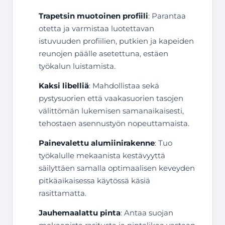
Trapetsin muotoinen profiili
: Parantaa
otetta ja varmistaa luotettavan
istuvuuden profiilien, putkien ja kapeiden
reunojen päälle asetettuna, estäen
työkalun luistamista.
Kaksi libelliä
: Mahdollistaa sekä
pystysuorien että vaakasuorien tasojen
välittömän lukemisen samanaikaisesti,
tehostaen asennustyön nopeuttamaista.
Painevalettu alumiinirakenne
: Tuo
työkalulle mekaanista kestävyyttä
säilyttäen samalla optimaalisen keveyden
pitkäaikaisessa käytössä käsiä
rasittamatta.
Jauhemaalattu pinta
: Antaa suojan