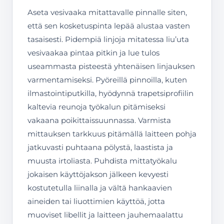
Aseta vesivaaka mitattavalle pinnalle siten,
että sen kosketuspinta lepää alustaa vasten
tasaisesti. Pidempiä linjoja mitatessa liu’uta
vesivaakaa pintaa pitkin ja lue tulos
useammasta pisteestä yhtenäisen linjauksen
varmentamiseksi. Pyöreillä pinnoilla, kuten
ilmastointiputkilla, hyödynnä trapetsiprofiilin
kaltevia reunoja työkalun pitämiseksi
vakaana poikittaissuunnassa. Varmista
mittauksen tarkkuus pitämällä laitteen pohja
jatkuvasti puhtaana pölystä, laastista ja
muusta irtoliasta. Puhdista mittatyökalu
jokaisen käyttöjakson jälkeen kevyesti
kostutetulla liinalla ja vältä hankaavien
aineiden tai liuottimien käyttöä, jotta
muoviset libellit ja laitteen jauhemaalattu