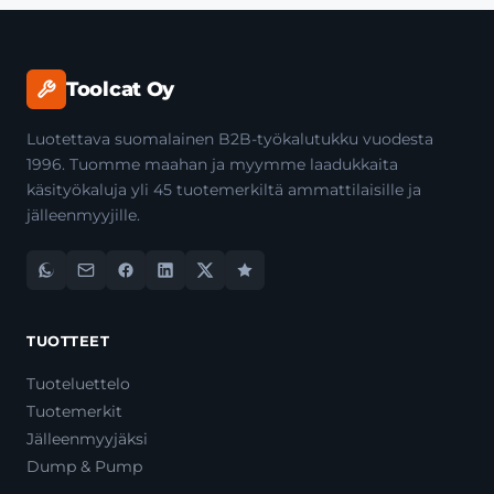
Toolcat Oy
Luotettava suomalainen B2B-työkalutukku vuodesta
1996. Tuomme maahan ja myymme laadukkaita
käsityökaluja yli 45 tuotemerkiltä ammattilaisille ja
jälleenmyyjille.
TUOTTEET
Tuoteluettelo
Tuotemerkit
Jälleenmyyjäksi
Dump & Pump