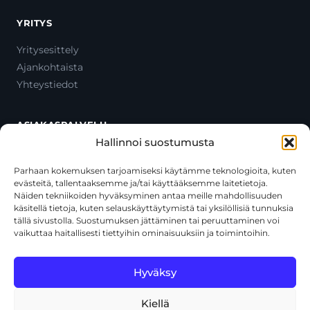
YRITYS
Yritysesittely
Ajankohtaista
Yhteystiedot
ASIAKASPALVELU
Hallinnoi suostumusta
Ota yhteyttä
Oma tili
Parhaan kokemuksen tarjoamiseksi käytämme teknologioita, kuten
evästeitä, tallentaaksemme ja/tai käyttääksemme laitetietoja.
Maksutavat
Näiden tekniikoiden hyväksyminen antaa meille mahdollisuuden
Toimitustavat
käsitellä tietoja, kuten selauskäyttäytymistä tai yksilöllisiä tunnuksia
Usein kysytyt kysymykset
tällä sivustolla. Suostumuksen jättäminen tai peruuttaminen voi
vaikuttaa haitallisesti tiettyihin ominaisuuksiin ja toimintoihin.
+358 44 270 3795
asiakaspalvelu@toolcat.fi
Hyväksy
Kiellä