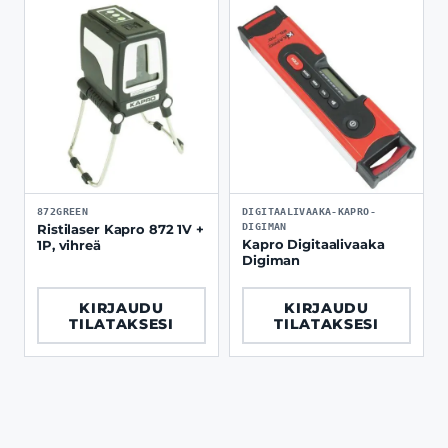
872GREEN
DIGITAALIVAAKA-KAPRO-
DIGIMAN
Ristilaser Kapro 872 1V +
Kapro Digitaalivaaka
1P, vihreä
Digiman
KIRJAUDU
KIRJAUDU
TILATAKSESI
TILATAKSESI