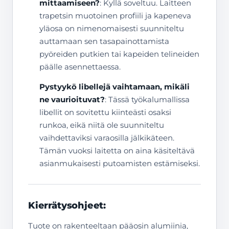
mittaamiseen?
: Kyllä soveltuu. Laitteen
trapetsin muotoinen profiili ja kapeneva
yläosa on nimenomaisesti suunniteltu
auttamaan sen tasapainottamista
pyöreiden putkien tai kapeiden telineiden
päälle asennettaessa.
Pystyykö libellejä vaihtamaan, mikäli
ne vaurioituvat?
: Tässä työkalumallissa
libellit on sovitettu kiinteästi osaksi
runkoa, eikä niitä ole suunniteltu
vaihdettaviksi varaosilla jälkikäteen.
Tämän vuoksi laitetta on aina käsiteltävä
asianmukaisesti putoamisten estämiseksi.
Kierrätysohjeet:
Tuote on rakenteeltaan pääosin alumiinia,