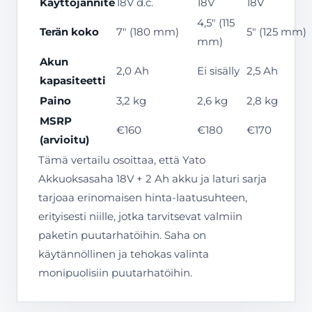
Käyttöjännite
18V d.c.
18V
18V
4,5″ (115
Terän koko
7″ (180 mm)
5″ (125 mm)
mm)
Akun
2,0 Ah
Ei sisälly
2,5 Ah
kapasiteetti
Paino
3,2 kg
2,6 kg
2,8 kg
MSRP
€160
€180
€170
(arvioitu)
Tämä vertailu osoittaa, että Yato
Akkuoksasaha 18V + 2 Ah akku ja laturi sarja
tarjoaa erinomaisen hinta-laatusuhteen,
erityisesti niille, jotka tarvitsevat valmiin
paketin puutarhatöihin. Saha on
käytännöllinen ja tehokas valinta
monipuolisiin puutarhatöihin.