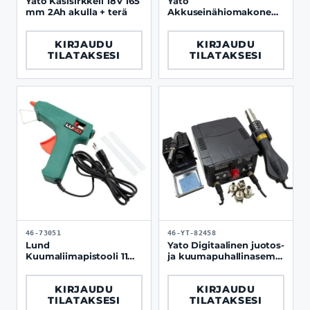
Yato Käsisirkkeli 18V 165
Yato
mm 2Ah akulla + terä
Akkuseinähiomakone
18V 215 mm runko
KIRJAUDU
KIRJAUDU
TILATAKSESI
TILATAKSESI
46-73051
46-YT-82458
Lund
Yato Digitaalinen juotos-
Kuumaliimapistooli 11
ja kuumapuhallinasema
mm 72W + 2
100-480C
liimapuikkoa
KIRJAUDU
KIRJAUDU
TILATAKSESI
TILATAKSESI