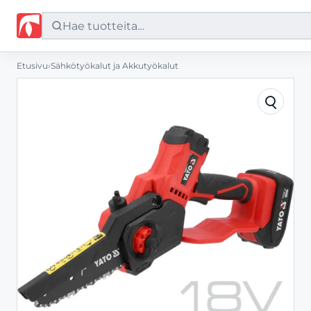
Etusivu
›
Sähkötyökalut ja Akkutyökalut
Etusivu
Tuotteet
Palvelut
Yritys
Yhteystiedot