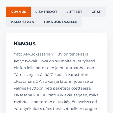
KUVAUS
LISÄTIEDOT
LIITTEET
GPSR
VALMISTAJA
TUKKUOSTAJALLE
Kuvaus
Yato Akkuoksasaha 7″ 18V on tehokas ja
kevyt työkalu, joka on suunniteltu erityisesti
oksien leikkaamiseen ja puutarhanhoitoon.
Tämä sarja sisältää 7″ terällä varustetun
oksasahan, 2 Ah akun ja laturin, joten se on
valmis käyttöön heti paketista otettaessa.
Oksasaha kuuluu Yato 18V akkusarjaan, mikä
mahdollistaa saman akun käytön useissa eri
Yato-työkaluissa. Jos tarvitset pelkän rungon