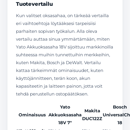
Tuotevertailu
Kun valitset oksasahaa, on tärkeää vertailla
eri vaihtoehtoja löytääksesi tarpeisiisi
parhaiten sopivan työkalun. Alla oleva
vertailu auttaa sinua ymmärtämään, miten
Yato Akkuoksasaha 18V sijoittuu markkinoilla
suhteessa muihin tunnettuihin merkkeihin,
kuten Makita, Bosch ja DeWalt. Vertailu
kattaa tärkeimmät ominaisuudet, kuten
käyttöjännitteen, terän koon, akun
kapasiteetin ja laitteen painon, jotta voit
tehdä perustellun ostopäätöksen.
Yato
Bosch
Makita
Ominaisuus
Akkuoksasaha
UniversalCh
DUC122Z
18V 7″
18