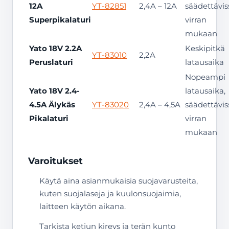
12A
YT-82851
2,4A – 12A
säädettävis
Superpikalaturi
virran
mukaan
Yato 18V 2.2A
Keskipitkä
YT-83010
2,2A
Peruslaturi
latausaika
Nopeampi
Yato 18V 2.4-
latausaika,
4.5A Älykäs
YT-83020
2,4A – 4,5A
säädettävis
Pikalaturi
virran
mukaan
Varoitukset
Käytä aina asianmukaisia suojavarusteita,
kuten suojalaseja ja kuulonsuojaimia,
laitteen käytön aikana.
Tarkista ketjun kireys ja terän kunto