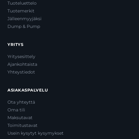
Tuoteluettelo
Tuotemerkit
Jälleenmyyjäksi
Dump & Pump
YRITYS
Yritysesittely
Ajankohtaista
Yhteystiedot
ASIAKASPALVELU
Ota yhteyttä
Oma tili
Maksutavat
Toimitustavat
Usein kysytyt kysymykset