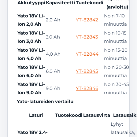
Akkutyyppi
Kapasiteetti
Tuotekoodi
(arvioitu)
Yato 18V Li-
Noin 7-10
2,0 Ah
YT-82842
Ion 2,0 Ah
minuuttia
Yato 18V Li-
Noin 10-15
3,0 Ah
YT-82843
Ion 3,0 Ah
minuuttia
Yato 18V Li-
Noin 15-20
4,0 Ah
YT-82844
Ion 4,0 Ah
minuuttia
Yato 18V Li-
Noin 20-30
6,0 Ah
YT-82845
Ion 6,0 Ah
minuuttia
Yato 18V Li-
Noin 30-45
9,0 Ah
YT-82846
Ion 9,0 Ah
minuuttia
Yato-latureiden vertailu
Laturi
Tuotekoodi
Latausvirta
Latausaik
Lyhyt
Yato 18V 2.4-
latausaika,