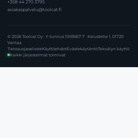
+358 44 270 3795
asiakaspalvelu@toolcat.fi
© 2026 Toolcat Oy · Y-tunnus 1059567-7 · Kalustetie 1, 01720
Vantaa
Tietosuojaseloste
Käyttöehdot
Evästekäytäntö
Tekoälyn käyttö
Kaikki järjestelmät toimivat