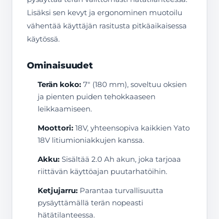
Lisäksi sen kevyt ja ergonominen muotoilu
vähentää käyttäjän rasitusta pitkäaikaisessa
käytössä.
Ominaisuudet
Terän koko:
7″ (180 mm), soveltuu oksien
ja pienten puiden tehokkaaseen
leikkaamiseen.
Moottori:
18V, yhteensopiva kaikkien Yato
18V litiumioniakkujen kanssa.
Akku:
Sisältää 2.0 Ah akun, joka tarjoaa
riittävän käyttöajan puutarhatöihin.
Ketjujarru:
Parantaa turvallisuutta
pysäyttämällä terän nopeasti
hätätilanteessa.