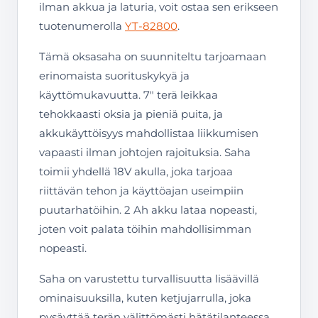
ilman akkua ja laturia, voit ostaa sen erikseen
tuotenumerolla
YT-82800
.
Tämä oksasaha on suunniteltu tarjoamaan
erinomaista suorituskykyä ja
käyttömukavuutta. 7″ terä leikkaa
tehokkaasti oksia ja pieniä puita, ja
akkukäyttöisyys mahdollistaa liikkumisen
vapaasti ilman johtojen rajoituksia. Saha
toimii yhdellä 18V akulla, joka tarjoaa
riittävän tehon ja käyttöajan useimpiin
puutarhatöihin. 2 Ah akku lataa nopeasti,
joten voit palata töihin mahdollisimman
nopeasti.
Saha on varustettu turvallisuutta lisäävillä
ominaisuuksilla, kuten ketjujarrulla, joka
pysäyttää terän välittömästi hätätilanteessa.