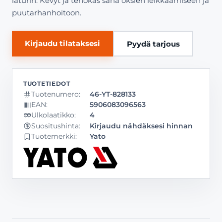
laturin. Kevyt ja tehokas saha oksien leikkaamiseen ja
puutarhanhoitoon.
Kirjaudu tilataksesi
Pyydä tarjous
Tuotenumero:
46-YT-828133
EAN:
5906083096563
Ulkolaatikko:
4
Kirjaudu nähdäksesi hinnan
Suositushinta:
Tuotemerkki:
Yato