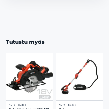
Tutustu myös
46-YT-82810
46-YT-82361