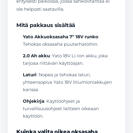
erityisesti paikoissa, joissa sähköliitäntää ei
ole helposti saatavilla.
Mitä pakkaus sisältää
Yato Akkuoksasaha 7″ 18V runko
:
Tehokas oksasaha puutarhatöihin.
2.0 Ah akku
: Yato 18V Li-Ion akku, joka
tarjoaa riittävän käyttöajan.
Laturi
: Nopea ja tehokas laturi,
yhteensopiva Yato 18V litiumioniakkujen
kanssa.
Ohjekirja
: Käyttöohjeet ja
turvallisuusohjeet laitteen oikeaan
käyttöön.
Kuinka valita oikea oksasaha