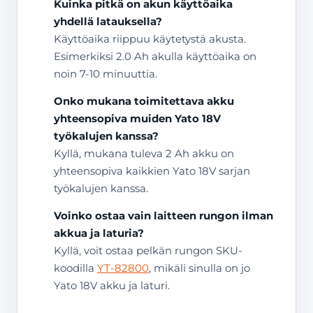
Kuinka pitkä on akun käyttöaika
yhdellä latauksella?
Käyttöaika riippuu käytetystä akusta.
Esimerkiksi 2.0 Ah akulla käyttöaika on
noin 7-10 minuuttia.
Onko mukana toimitettava akku
yhteensopiva muiden Yato 18V
työkalujen kanssa?
Kyllä, mukana tuleva 2 Ah akku on
yhteensopiva kaikkien Yato 18V sarjan
työkalujen kanssa.
Voinko ostaa vain laitteen rungon ilman
akkua ja laturia?
Kyllä, voit ostaa pelkän rungon SKU-
koodilla
YT-82800
, mikäli sinulla on jo
Yato 18V akku ja laturi.