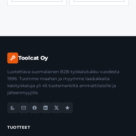
Toolcat Oy
Luotettava suomalainen B2B-työkalutukku vuodesta
1996. Tuomme maahan ja myymme laadukkaita
käsityökaluja yli 45 tuotemerkiltä ammattilaisille ja
jälleenmyyjille.
TUOTTEET