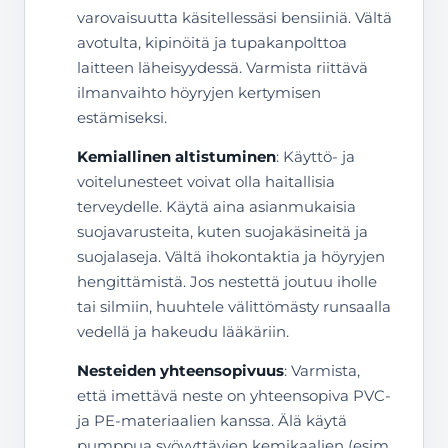
varovaisuutta käsitellessäsi bensiiniä. Vältä
avotulta, kipinöitä ja tupakanpolttoa
laitteen läheisyydessä. Varmista riittävä
ilmanvaihto höyryjen kertymisen
estämiseksi.
Kemiallinen altistuminen
: Käyttö- ja
voitelunesteet voivat olla haitallisia
terveydelle. Käytä aina asianmukaisia
suojavarusteita, kuten suojakäsineitä ja
suojalaseja. Vältä ihokontaktia ja höyryjen
hengittämistä. Jos nestettä joutuu iholle
tai silmiin, huuhtele välittömästy runsaalla
vedellä ja hakeudu lääkäriin.
Nesteiden yhteensopivuus
: Varmista,
että imettävä neste on yhteensopiva PVC-
ja PE-materiaalien kanssa. Älä käytä
pumppua syövyttävien kemikaalien (esim.