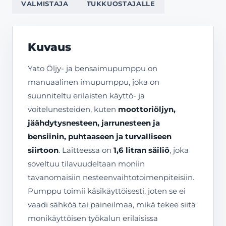
VALMISTAJA
TUKKUOSTAJALLE
Kuvaus
Yato Öljy- ja bensaimupumppu on
manuaalinen imupumppu, joka on
suunniteltu erilaisten käyttö- ja
voitelunesteiden, kuten
moottoriöljyn,
jäähdytysnesteen, jarrunesteen ja
bensiinin, puhtaaseen ja turvalliseen
siirtoon
. Laitteessa on
1,6 litran säiliö
, joka
soveltuu tilavuudeltaan moniin
tavanomaisiin nesteenvaihtotoimenpiteisiin.
Pumppu toimii käsikäyttöisesti, joten se ei
vaadi sähköä tai paineilmaa, mikä tekee siitä
monikäyttöisen työkalun erilaisissa