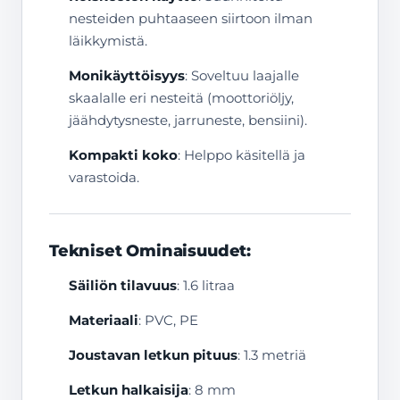
nesteiden puhtaaseen siirtoon ilman
läikkymistä.
Monikäyttöisyys
: Soveltuu laajalle
skaalalle eri nesteitä (moottoriöljy,
jäähdytysneste, jarruneste, bensiini).
Kompakti koko
: Helppo käsitellä ja
varastoida.
Tekniset Ominaisuudet:
Säiliön tilavuus
: 1.6 litraa
Materiaali
: PVC, PE
Joustavan letkun pituus
: 1.3 metriä
Letkun halkaisija
: 8 mm