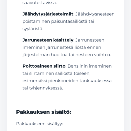
saavutettavissa.
Jäähdytysjärjestelmät
: Jäähdytysnesteen
poistaminen paisuntasäiliöstä tai
syyläristä.
Jarrunesteen käsittely
: Jarrunesteen
imeminen jarrunestesäiliöstä ennen
järjestelmän huoltoa tai nesteen vaihtoa.
Polttoaineen siirto
: Bensiinin imeminen
tai siirtäminen säiliöstä toiseen,
esimerkiksi pienkoneiden tankkauksessa
tai tyhjennyksessä.
Pakkauksen sisältö:
Pakkaukseen sisältyy: