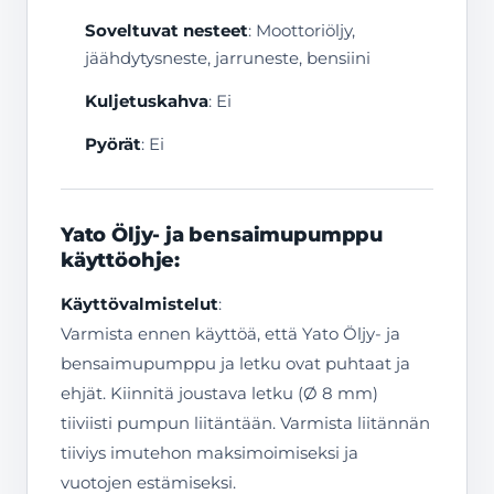
Soveltuvat nesteet
: Moottoriöljy,
jäähdytysneste, jarruneste, bensiini
Kuljetuskahva
: Ei
Pyörät
: Ei
Yato Öljy- ja bensaimupumppu
käyttöohje:
Käyttövalmistelut
:
Varmista ennen käyttöä, että Yato Öljy- ja
bensaimupumppu ja letku ovat puhtaat ja
ehjät. Kiinnitä joustava letku (Ø 8 mm)
tiiviisti pumpun liitäntään. Varmista liitännän
tiiviys imutehon maksimoimiseksi ja
vuotojen estämiseksi.