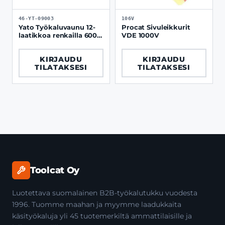
46-YT-09003
106V
Yato Työkaluvaunu 12-
Procat Sivuleikkurit
laatikkoa renkailla 600
VDE 1000V
kg terästasolla
KIRJAUDU
KIRJAUDU
TILATAKSESI
TILATAKSESI
Toolcat Oy
Luotettava suomalainen B2B-työkalutukku vuodesta
1996. Tuomme maahan ja myymme laadukkaita
käsityökaluja yli 45 tuotemerkiltä ammattilaisille ja