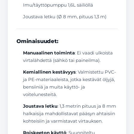
Imu/täyttöpumppu 1,6L säiliöllä
Joustava letku (Ø 8 mm, pituus 1,3 m)
Ominaisuudet:
Manuaalinen toiminta
: Ei vaadi ulkoista
virtalähdettä (sähkö tai paineilma).
Kemiallinen kestävyys
: Valmistettu PVC-
ja PE-materiaaleista, jotka kestävät öljyjä,
bensiiniä ja muita käyttö- ja
voitelunesteitä.
Joustava letku
: 1,3 metrin pituus ja 8 mm
halkaisija mahdollistavat pääsyn ahtaisiin
kohteisiin ja varmistavat virtauksen.
Roiskeeton käyttö
: Suunniteltu