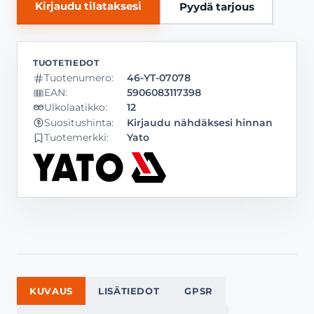
Kirjaudu tilataksesi
Pyydä tarjous
Tuotenumero:
46-YT-07078
EAN:
5906083117398
Ulkolaatikko:
12
Kirjaudu nähdäksesi hinnan
Suositushinta:
Tuotemerkki:
Yato
KUVAUS
LISÄTIEDOT
GPSR