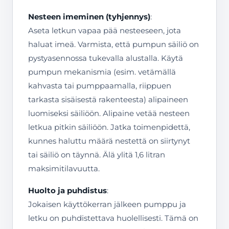
Nesteen imeminen (tyhjennys)
:
Aseta letkun vapaa pää nesteeseen, jota
haluat imeä. Varmista, että pumpun säiliö on
pystyasennossa tukevalla alustalla. Käytä
pumpun mekanismia (esim. vetämällä
kahvasta tai pumppaamalla, riippuen
tarkasta sisäisestä rakenteesta) alipaineen
luomiseksi säiliöön. Alipaine vetää nesteen
letkua pitkin säiliöön. Jatka toimenpidettä,
kunnes haluttu määrä nestettä on siirtynyt
tai säiliö on täynnä. Älä ylitä 1,6 litran
maksimitilavuutta.
Huolto ja puhdistus
:
Jokaisen käyttökerran jälkeen pumppu ja
letku on puhdistettava huolellisesti. Tämä on