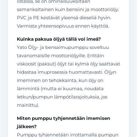
listassa, se on ominaisuuksiltaan
samankaltainen kuin bensiini ja moottoriöljy.
PVC ja PE kestävät yleensä dieseliä hyvin.
Varmista yhteensopivuus ennen käyttöä.
Kuinka paksua öljyä tällä voi imeä?
Yato Öljy- ja bensaimupumppu soveltuu
tavanomaisille moottoriöljyille. Erittäin
viskoosit (paksut) öljyt tai kylmä öljy saattavat
hidastaa imuprosessia huomattavasti. Öljyn
imeminen on tehokkainta, kun öljy on
lämmintä (mutta ei kuumaa, noudata
letkun/pumpun lämpötilarajoituksia, jos
mainittu).
Miten pumppu tyhjennetään imemisen
jälkeen?
Pumppu tyhjennetään irrottamalla pumpun