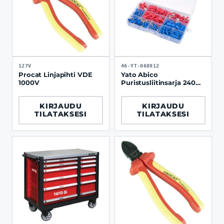
127V
46-YT-068912
Procat Linjapihti VDE
Yato Abico
1000V
Puristusliitinsarja 240
pcs
KIRJAUDU
KIRJAUDU
TILATAKSESI
TILATAKSESI