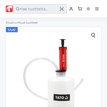
Etusivu
›
Muut tuotteet
Etusivu
Uusi
Tuotteet
Palvelut
Yritys
Yhteystiedot