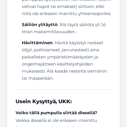
vahvat hapot tai emäkset) siirtoon, ellei
niitä ole erikseen mainittu yhteensopiviksi.
Säiliön ylitäyttö
: Älä täytä säiliötä yli 1,6
litran maksimitilavuuden.
Hävittäminen
: Hävitä käytetyt nesteet
(öljyt, polttoaineet, jarrunesteet) aina
paikallisten ympäristömääräysten ja
ongelmajätteen käsittelyohjeiden
mukaisesti. Älä kaada nesteitä viemäriin
tai maaperään.
Usein Kysyttyä, UKK:
Voiko tällä pumpulla siirtää dieseliä?
Vaikka dieseliä ei ole erikseen mainittu