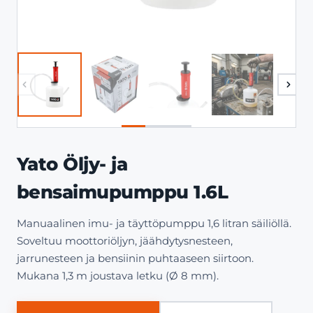
Yato Öljy- ja
bensaimupumppu 1.6L
Manuaalinen imu- ja täyttöpumppu 1,6 litran säiliöllä.
Soveltuu moottoriöljyn, jäähdytysnesteen,
jarrunesteen ja bensiinin puhtaaseen siirtoon.
Mukana 1,3 m joustava letku (Ø 8 mm).