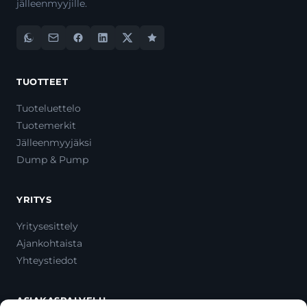
jälleenmyyjille.
TUOTTEET
Tuoteluettelo
Tuotemerkit
Jälleenmyyjäksi
Dump & Pump
YRITYS
Yritysesittely
Ajankohtaista
Yhteystiedot
ASIAKASPALVELU