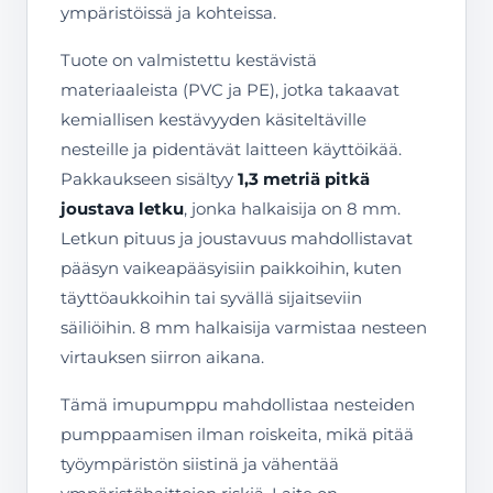
ympäristöissä ja kohteissa.
Tuote on valmistettu kestävistä
materiaaleista (PVC ja PE), jotka takaavat
kemiallisen kestävyyden käsiteltäville
nesteille ja pidentävät laitteen käyttöikää.
Pakkaukseen sisältyy
1,3 metriä pitkä
joustava letku
, jonka halkaisija on 8 mm.
Letkun pituus ja joustavuus mahdollistavat
pääsyn vaikeapääsyisiin paikkoihin, kuten
täyttöaukkoihin tai syvällä sijaitseviin
säiliöihin. 8 mm halkaisija varmistaa nesteen
virtauksen siirron aikana.
Tämä imupumppu mahdollistaa nesteiden
pumppaamisen ilman roiskeita, mikä pitää
työympäristön siistinä ja vähentää