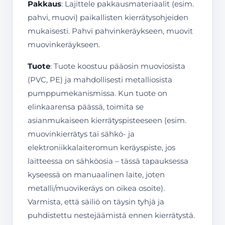
Pakkaus
: Lajittele pakkausmateriaalit (esim.
pahvi, muovi) paikallisten kierrätysohjeiden
mukaisesti. Pahvi pahvinkeräykseen, muovit
muovinkeräykseen.
Tuote
: Tuote koostuu pääosin muoviosista
(PVC, PE) ja mahdollisesti metalliosista
pumppumekanismissa. Kun tuote on
elinkaarensa päässä, toimita se
asianmukaiseen kierrätyspisteeseen (esim.
muovinkierrätys tai sähkö- ja
elektroniikkalaiteromun keräyspiste, jos
laitteessa on sähköosia – tässä tapauksessa
kyseessä on manuaalinen laite, joten
metalli/muovikeräys on oikea osoite).
Varmista, että säiliö on täysin tyhjä ja
puhdistettu nestejäämistä ennen kierrätystä.