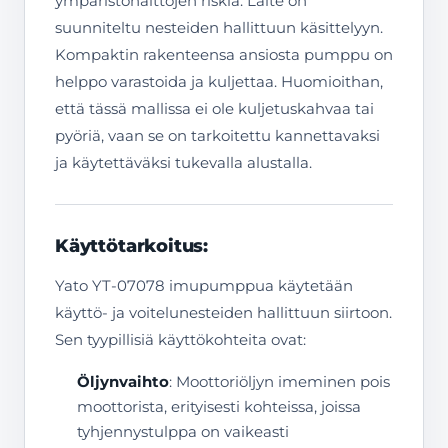
ympäristöhaittojen riskiä. Laite on
suunniteltu nesteiden hallittuun käsittelyyn.
Kompaktin rakenteensa ansiosta pumppu on
helppo varastoida ja kuljettaa. Huomioithan,
että tässä mallissa ei ole kuljetuskahvaa tai
pyöriä, vaan se on tarkoitettu kannettavaksi
ja käytettäväksi tukevalla alustalla.
Käyttötarkoitus:
Yato YT-07078 imupumppua käytetään
käyttö- ja voitelunesteiden hallittuun siirtoon.
Sen tyypillisiä käyttökohteita ovat:
Öljynvaihto
: Moottoriöljyn imeminen pois
moottorista, erityisesti kohteissa, joissa
tyhjennystulppa on vaikeasti