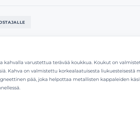
OSTAJALLE
ista kahvalla varustettua terävää koukkua. Koukut on valmistet
siä. Kahva on valmistettu korkealaatuisesta liukuesteisestä m
ettinen pää, joka helpottaa metallisten kappaleiden käsitt
nnellessä.