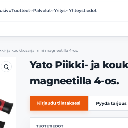
usivu
Tuotteet
Palvelut
Yritys
Yhteystiedot
ikki- ja koukkusarja mini magneetilla 4-os.
Yato Piikki- ja kou
magneetilla 4-os.
Kirjaudu tilataksesi
Pyydä tarjous