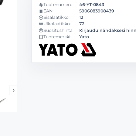
Tuotenumero:
46-YT-0843
EAN:
5906083908439
Sisälaatikko:
12
Ulkolaatikko:
72
Kirjaudu nähdäksesi hin
Suositushinta:
Tuotemerkki:
Yato