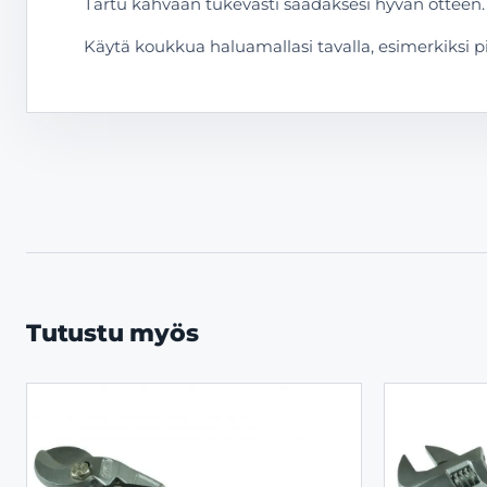
Tartu kahvaan tukevasti saadaksesi hyvän otteen.
Käytä koukkua haluamallasi tavalla, esimerkiksi p
Tutustu myös