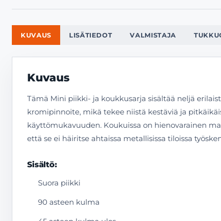
KUVAUS
LISÄTIEDOT
VALMISTAJA
TUKKU
Kuvaus
Tämä Mini piikki- ja koukkusarja sisältää neljä erila
kromipinnoite, mikä tekee niistä kestäviä ja pitkäikäi
käyttömukavuuden. Koukuissa on hienovarainen magne
että se ei häiritse ahtaissa metallisissa tiloissa työske
Sisältö:
Suora piikki
90 asteen kulma