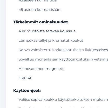
45 asteen kulma ulos
45 asteen kulma sisään
Tärkeimmät ominaisuudet:
4 erimuotoista terävää koukkua
Lämpökäsitellyt ja kromatut koukut
Kahva valmistettu korkealaatuisesta liukuesteises
Soveltuu monenlaisiin käyttötarkoituksiin vetäm
Hienovarainen magneetti
HRC 40
Käyttöohjeet:
Valitse sopiva koukku käyttötarkoituksen mukaan