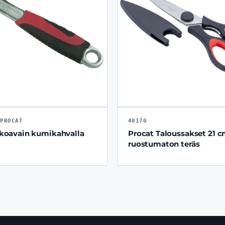
-PROCAT
40170
akoavain kumikahvalla
Procat Taloussakset 21 c
ruostumaton teräs