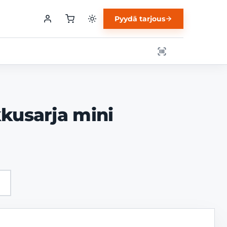
Pyydä tarjous
kkusarja mini