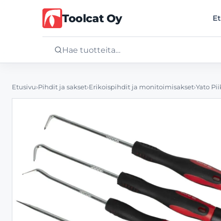
Toolcat Oy
Et
Etusivu
Etusivu
›
Pihdit ja sakset
›
Erikoispihdit ja monitoimisakset
›
Yato Pi
Tuotteet
Palvelut
Yritys
Yhteystiedot