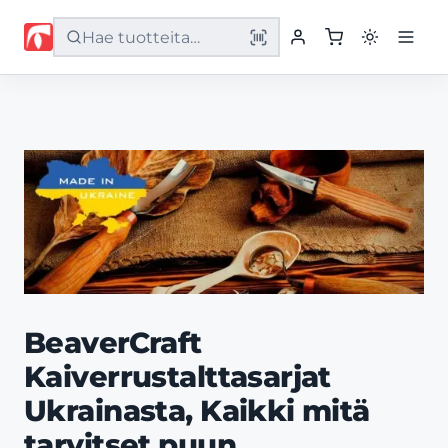
Etusivu
Tuotteet
Palvelut
Yritys
Yhteystiedot
BeaverCraft
Kaiverrustalttasarjat
Ukrainasta, Kaikki mitä
tarvitset puun