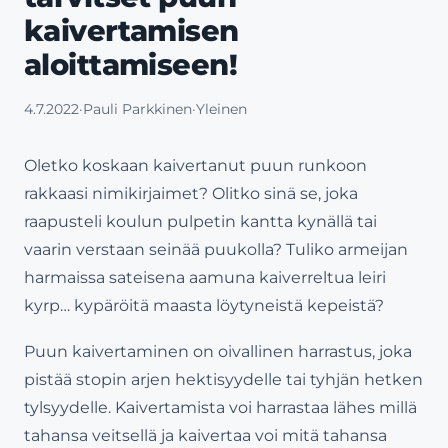
kaivertamisen
aloittamiseen!
4.7.2022
·
Pauli Parkkinen
·
Yleinen
Oletko koskaan kaivertanut puun runkoon
rakkaasi nimikirjaimet? Olitko sinä se, joka
raapusteli koulun pulpetin kantta kynällä tai
vaarin verstaan seinää puukolla? Tuliko armeijan
harmaissa sateisena aamuna kaiverreltua leiri
kyrp… kypäröitä maasta löytyneistä kepeistä?
Puun kaivertaminen on oivallinen harrastus, joka
pistää stopin arjen hektisyydelle tai tyhjän hetken
tylsyydelle. Kaivertamista voi harrastaa lähes millä
tahansa veitsellä ja kaivertaa voi mitä tahansa