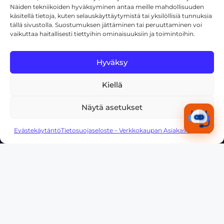
Näiden tekniikoiden hyväksyminen antaa meille mahdollisuuden
käsitellä tietoja, kuten selauskäyttäytymistä tai yksilöllisiä tunnuksia
TUOTTEET
tällä sivustolla. Suostumuksen jättäminen tai peruuttaminen voi
vaikuttaa haitallisesti tiettyihin ominaisuuksiin ja toimintoihin.
Tuoteluettelo
Tuotemerkit
Hyväksy
Jälleenmyyjäksi
Dump & Pump
Kiellä
Näytä asetukset
YRITYS
Yritysesittely
Evästekäytäntö
Tietosuojaseloste – Verkkokaupan Asiakasrekisteri
Ajankohtaista
Yhteystiedot
ASIAKASPALVELU
Ota yhteyttä
Oma tili