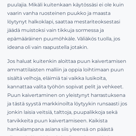
puulajia. Mikäli kuitenkaan käytössäsi ei ole kuin
vaarin vanha ruosteinen puukko ja maasta
löytynyt halkoklapi, saattaa mestariteoksestasi
jäädä muistoksi vain tikkuja sormessa ja
epämääräinen puumöhkäle. Väliäkös tuolla, jos
ideana oli vain raapustella jotakin.
Jos haluat kuitenkin aloittaa puun kaivertamisen
ammattilaisten malliin ja oppia loihtimaan puun
sisältä velhoja, eläimiä tai vaikka lusikoita,
kannattaa valita työhön sopivat pelit ja vehkeet.
Puun kaivertaminen on yleistynyt harrastuksena
ja tästä syystä markkinoilta löytyykin runsaasti jos
jonkin laisia veitsiä, talttoja, puupalikkoja sekä
tarvikkeita puun kaivertamiseen. Kaikista
hankalampana asiana siis yleensä on päästä