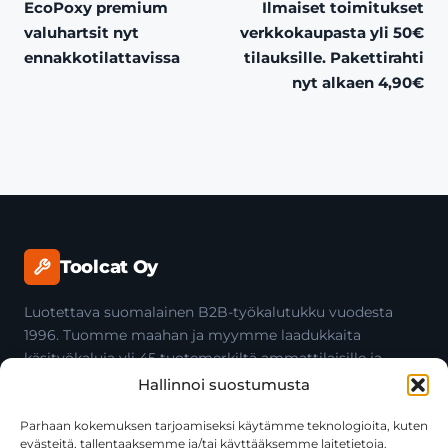
EcoPoxy premium
Ilmaiset toimitukset
valuhartsit nyt
verkkokaupasta yli 50€
ennakkotilattavissa
tilauksille. Pakettirahti
nyt alkaen 4,90€
Toolcat Oy
Luotettava suomalainen B2B-työkalutukku vuodesta
1996. Tuomme maahan ja myymme laadukkaita
käsityökaluja yli 45 tuotemerkiltä ammattilaisille ja
jälleenmyyjille.
Hallinnoi suostumusta
Parhaan kokemuksen tarjoamiseksi käytämme teknologioita, kuten
evästeitä, tallentaaksemme ja/tai käyttääksemme laitetietoja.