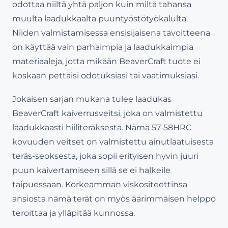
odottaa niiltä yhtä paljon kuin miltä tahansa
muulta laadukkaalta puuntyöstötyökalulta.
Niiden valmistamisessa ensisijaisena tavoitteena
on käyttää vain parhaimpia ja laadukkaimpia
materiaaleja, jotta mikään BeaverCraft tuote ei
koskaan pettäisi odotuksiasi tai vaatimuksiasi.
Jokaisen sarjan mukana tulee laadukas
BeaverCraft kaiverrusveitsi, joka on valmistettu
laadukkaasti hiiliteräksestä. Nämä 57-58HRC
kovuuden veitset on valmistettu ainutlaatuisesta
teräs-seoksesta, joka sopii erityisen hyvin juuri
puun kaivertamiseen sillä se ei halkeile
taipuessaan. Korkeamman viskositeettinsa
ansiosta nämä terät on myös äärimmäisen helppo
teroittaa ja ylläpitää kunnossa.