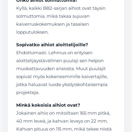
Onko aihiot solmuttomia?
Kyllä, kaikki BB2-sarjan aihiot ovat täysin
solmuttomia, mikä takaa sujuvan
kaiverruskokemuksen ja tasaisen
lopputuloksen.
Sopivatko aihiot aloittelijoille?
Ehdottomasti. Lehmus on erityisen
aloittelijaystävällinen puulaji sen helpon
muokattavuuden ansiosta. Muut puulajit
sopivat myös kokeneemmille kaivertajille,
jotka haluavat luoda yksityiskohtaisempia
projekteja.
Minkä kokoisia aihiot ovat?
Jokainen aihio on mitoiltaan 165 mm pitkä,
40 mm leveä, ja kahvan leveys on 22 mm.
Kahvan pituus on 115 mm, mikä tekee niistä