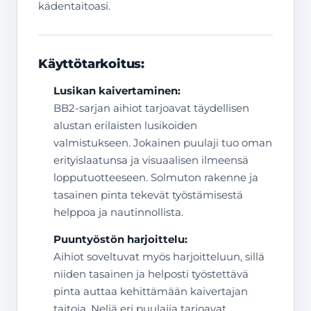
kädentaitoasi.
Käyttötarkoitus:
Lusikan kaivertaminen:
BB2-sarjan aihiot tarjoavat täydellisen
alustan erilaisten lusikoiden
valmistukseen. Jokainen puulaji tuo oman
erityislaatunsa ja visuaalisen ilmeensä
lopputuotteeseen. Solmuton rakenne ja
tasainen pinta tekevät työstämisestä
helppoa ja nautinnollista.
Puuntyöstön harjoittelu:
Aihiot soveltuvat myös harjoitteluun, sillä
niiden tasainen ja helposti työstettävä
pinta auttaa kehittämään kaivertajan
taitoja. Neljä eri puulajia tarjoavat