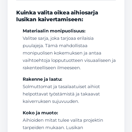
Kuinka valita oikea aihiosarja
lusikan kaivertamiseen:
Materiaalin monipuolisuus:
Valitse sarja, joka tarjoaa erilaisia
puulajeja. Tämä mahdollistaa
monipuolisen kokemuksen ja antaa
vaihtoehtoja lopputuotteen visuaaliseen ja
rakenteelliseen ilmeeseen.
Rakenne ja laatu:
Solmuttomat ja tasalaatuiset aihiot
helpottavat työstämistä ja takaavat
kaiverruksen sujuvuuden.
Koko ja muoto:
Aihioiden mitat tulee valita projektin
tarpeiden mukaan. Lusikan