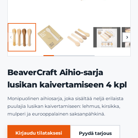
BeaverCraft Aihio-sarja
lusikan kaivertamiseen 4 kpl
Monipuolinen aihiosarja, joka sisältää neljä erilaista
puulajia lusikan kaivertamiseen: lehmus, kirsikka,
mulperi ja eurooppalainen saksanpähkinä.
Kirjaudu tilataksesi
Pyydä tarjous