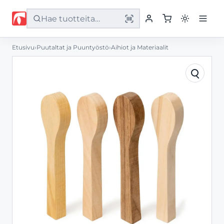
Etusivu
›
Puutaltat ja Puuntyöstö
›
Aihiot ja Materiaalit
Etusivu
Tuotteet
Palvelut
Yritys
Yhteystiedot