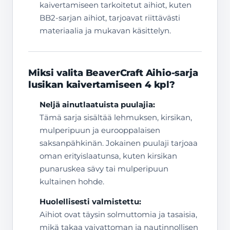
kaivertamiseen tarkoitetut aihiot, kuten
BB2-sarjan aihiot, tarjoavat riittävästi
materiaalia ja mukavan käsittelyn.
Miksi valita BeaverCraft Aihio-sarja
lusikan kaivertamiseen 4 kpl?
Neljä ainutlaatuista puulajia:
Tämä sarja sisältää lehmuksen, kirsikan,
mulperipuun ja eurooppalaisen
saksanpähkinän. Jokainen puulaji tarjoaa
oman erityislaatunsa, kuten kirsikan
punaruskea sävy tai mulperipuun
kultainen hohde.
Huolellisesti valmistettu:
Aihiot ovat täysin solmuttomia ja tasaisia,
mikä takaa vaivattoman ja nautinnollisen