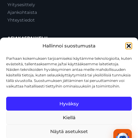
Yritysesittely
Ajankohtaista
Yhteystiedot
ASIAKASPALVELU
Hallinnoi suostumusta
Ota yhteyttä
Oma tili
Parhaan kokemuksen tarjoamiseksi käytämme teknologioita, kuten
evästeitä, tallentaaksemme ja/tai käyttääksemme laitetietoja.
Maksutavat
Näiden tekniikoiden hyväksyminen antaa meille mahdollisuuden
Toimitustavat
käsitellä tietoja, kuten selauskäyttäytymistä tai yksilöllisiä tunnuksia
Usein kysytyt kysymykset
tällä sivustolla. Suostumuksen jättäminen tai peruuttaminen voi
vaikuttaa haitallisesti tiettyihin ominaisuuksiin ja toimintoihin.
+358 44 270 3795
asiakaspalvelu@toolcat.fi
Hyväksy
Kiellä
© 2026 Toolcat Oy · Y-tunnus 1059567-7 · Kalustetie 1, 01720
Vantaa
Näytä asetukset
Tietosuojaseloste
Käyttöehdot
Evästekäytäntö
Tekoälyn käyttö