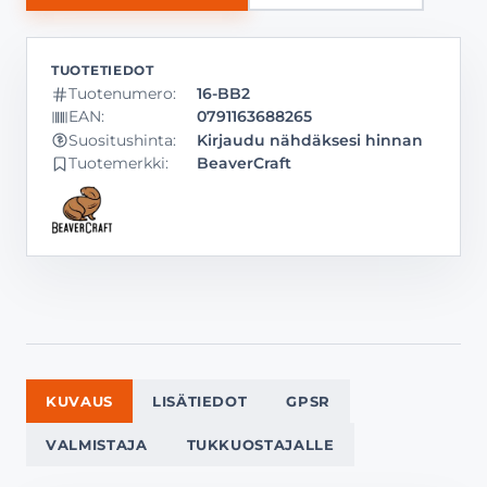
Tuotenumero:
16-BB2
EAN:
0791163688265
Kirjaudu nähdäksesi hinnan
Suositushinta:
Tuotemerkki:
BeaverCraft
KUVAUS
LISÄTIEDOT
GPSR
VALMISTAJA
TUKKUOSTAJALLE