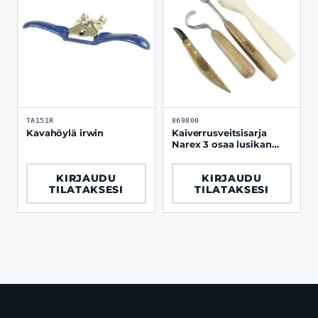
TA151R
869800
Kavahöylä irwin
Kaiverrusveitsisarja
Narex 3 osaa lusikan
tekoon
KIRJAUDU
KIRJAUDU
TILATAKSESI
TILATAKSESI