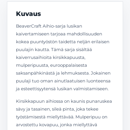
Kuvaus
BeaverCraft Aihio-sarja lusikan
kaivertamiseen tarjoaa mahdollisuuden
kokea puuntyöstön taidetta neljän erilaisen
puulajin kautta. Tämä sarja sisältää
kaiverrusaihioita kirsikkapuusta,
mulperipuusta, eurooppalaisesta
saksanpähkinästä ja lehmuksesta. Jokainen
puulaji tuo oman ainutlaatuisen luonteensa
ja esteettisyytensä lusikan valmistamiseen.
Kirsikkapuun aihiossa on kaunis punaruskea
sävy ja tasainen, sileä pinta, joka tekee
työstämisestä miellyttävää. Mulperipuu on
arvostettu kovapuu, jonka miellyttävä