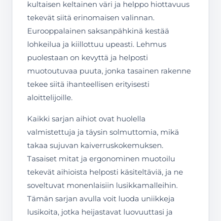
kultaisen keltainen väri ja helppo hiottavuus
tekevät siitä erinomaisen valinnan.
Eurooppalainen saksanpähkinä kestää
lohkeilua ja kiillottuu upeasti. Lehmus
puolestaan on kevyttä ja helposti
muotoutuvaa puuta, jonka tasainen rakenne
tekee siitä ihanteellisen erityisesti
aloittelijoille.
Kaikki sarjan aihiot ovat huolella
valmistettuja ja täysin solmuttomia, mikä
takaa sujuvan kaiverruskokemuksen.
Tasaiset mitat ja ergonominen muotoilu
tekevät aihioista helposti käsiteltäviä, ja ne
soveltuvat monenlaisiin lusikkamalleihin.
Tämän sarjan avulla voit luoda uniikkeja
lusikoita, jotka heijastavat luovuuttasi ja