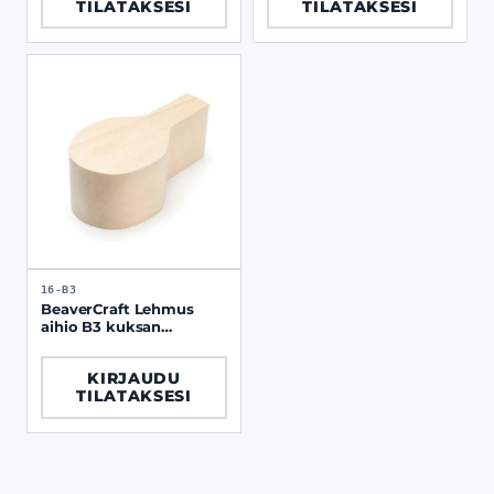
TILATAKSESI
TILATAKSESI
16-B3
BeaverCraft Lehmus
aihio B3 kuksan
kaivertamiseen
muotoiltu
KIRJAUDU
TILATAKSESI