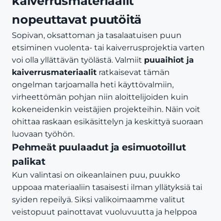
kaiverrusmateriaalit
nopeuttavat puutöitä
Sopivan, oksattoman ja tasalaatuisen puun
etsiminen vuolenta- tai kaiverrusprojektia varten
voi olla yllättävän työlästä. Valmiit
puuaihiot ja
kaiverrusmateriaalit
ratkaisevat tämän
ongelman tarjoamalla heti käyttövalmiin,
virheettömän pohjan niin aloittelijoiden kuin
kokeneidenkin veistäjien projekteihin. Näin voit
ohittaa raskaan esikäsittelyn ja keskittyä suoraan
luovaan työhön.
Pehmeät puulaadut ja esimuotoillut
palikat
Kun valintasi on oikeanlainen puu, puukko
uppoaa materiaaliin tasaisesti ilman yllätyksiä tai
syiden repeilyä. Siksi valikoimaamme valitut
veistopuut painottavat vuoluvuutta ja helppoa