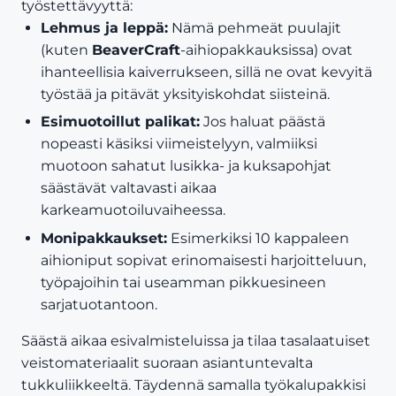
työstettävyyttä:
Lehmus ja leppä:
Nämä pehmeät puulajit
(kuten
BeaverCraft
-aihiopakkauksissa) ovat
ihanteellisia kaiverrukseen, sillä ne ovat kevyitä
työstää ja pitävät yksityiskohdat siisteinä.
Esimuotoillut palikat:
Jos haluat päästä
nopeasti käsiksi viimeistelyyn, valmiiksi
muotoon sahatut lusikka- ja kuksapohjat
säästävät valtavasti aikaa
karkeamuotoiluvaiheessa.
Monipakkaukset:
Esimerkiksi 10 kappaleen
aihioniput sopivat erinomaisesti harjoitteluun,
työpajoihin tai useamman pikkuesineen
sarjatuotantoon.
Säästä aikaa esivalmisteluissa ja tilaa tasalaatuiset
veistomateriaalit suoraan asiantuntevalta
tukkuliikkeeltä. Täydennä samalla työkalupakkisi