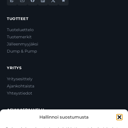
TUOTTEET
Tuoteluettelo
Tuotemerkit
Jälleenmyyjäksi
Dump & Pump
YRITYS
Yritysesittely
Ajankohtaista
Yhteystiedot
ASIAKASPALVELU
Hallinnoi suostumusta
Ota yhteyttä
Oma tili