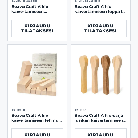
16-BW10-WALNUT
16-BW10-ALDER
BeaverCraft Aihio
BeaverCraft Aihio
kaivertamiseen
kaivertamiseen leppä 10
pähkinäpuu 10 kpl / pkt
kpl / pkt
KIRJAUDU
KIRJAUDU
TILATAKSESI
TILATAKSESI
16-BW10
16-BB2
BeaverCraft Aihio
BeaverCraft Aihio-sarja
kaivertamiseen lehmus
lusikan kaivertamiseen
10 kpl / pkt
4 kpl
KIRJAUDU
KIRJAUDU