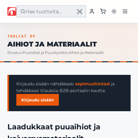
Etusivu
TOOLCAT OY
AIHIOT JA MATERIAALIT
Tuotteet
Etusivu
›
Puutaltat ja Puuntyöstö
›
Aihiot ja Materiaalit
Palvelut
Yritys
Kirjaudu sisään nähdäksesi
sopimushintasi
ja
tehdäksesi tilauksia B2B-portaalin kautta.
Yhteystiedot
Kirjaudu sisään
Laadukkaat puuaihiot ja