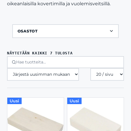
oikeanlaisilla kovertimilla ja vuolemisveitsillä.
OSASTOT
SORTED
NÄYTETÄÄN KAIKKI 7 TULOSTA
BY
LATEST
Tuotteita
sivulla
Uusi
Uusi