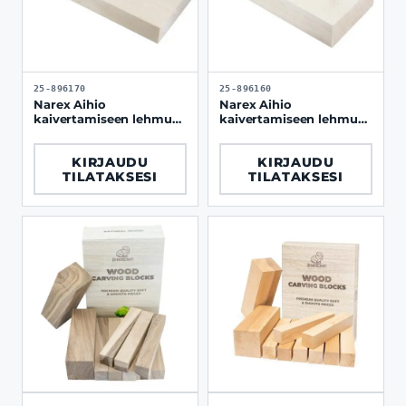
25-896170
25-896160
Narex Aihio
Narex Aihio
kaivertamiseen lehmus
kaivertamiseen lehmus
250x120x35 mm
165x80x43 mm
KIRJAUDU
KIRJAUDU
TILATAKSESI
TILATAKSESI