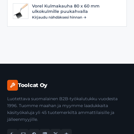
Vorel Kulmakauha 80 x 60 mm
ulkokulmille puukahvalla
Kirjaudu nähdäksesi hinnan →
Toolcat Oy
Luotettava suomalainen B2B-työkalutukku vuodesta
1996. Tuomme maahan ja myymme laadukkaita
käsityökaluja yli 45 tuotemerkiltä ammattilaisille ja
jälleenmyyjille.