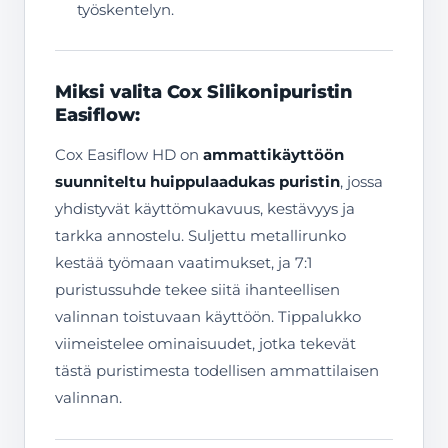
työskentelyn.
Miksi valita Cox Silikonipuristin
Easiflow:
Cox Easiflow HD on
ammattikäyttöön
suunniteltu huippulaadukas puristin
, jossa
yhdistyvät käyttömukavuus, kestävyys ja
tarkka annostelu. Suljettu metallirunko
kestää työmaan vaatimukset, ja 7:1
puristussuhde tekee siitä ihanteellisen
valinnan toistuvaan käyttöön. Tippalukko
viimeistelee ominaisuudet, jotka tekevät
tästä puristimesta todellisen ammattilaisen
valinnan.