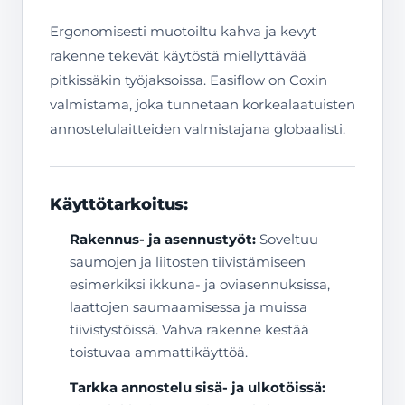
Ergonomisesti muotoiltu kahva ja kevyt
rakenne tekevät käytöstä miellyttävää
pitkissäkin työjaksoissa. Easiflow on Coxin
valmistama, joka tunnetaan korkealaatuisten
annostelulaitteiden valmistajana globaalisti.
Käyttötarkoitus:
Rakennus- ja asennustyöt:
Soveltuu
saumojen ja liitosten tiivistämiseen
esimerkiksi ikkuna- ja oviasennuksissa,
laattojen saumaamisessa ja muissa
tiivistystöissä. Vahva rakenne kestää
toistuvaa ammattikäyttöä.
Tarkka annostelu sisä- ja ulkotöissä: