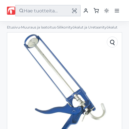
Etusivu
›
Muuraus ja laatoitus
›
Silikonityökalut ja Uretaanityökalut
Etusivu
Tuotteet
Palvelut
Yritys
Yhteystiedot