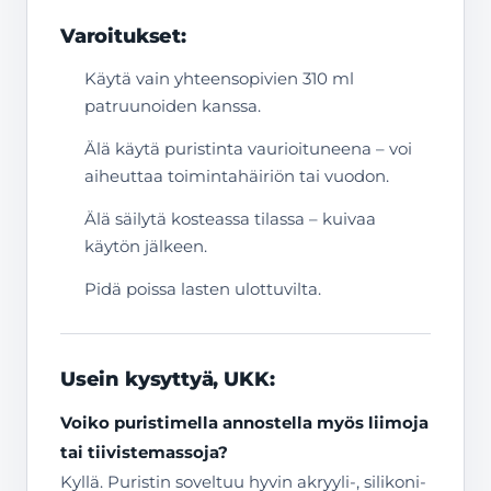
Varoitukset:
Käytä vain yhteensopivien 310 ml
patruunoiden kanssa.
Älä käytä puristinta vaurioituneena – voi
aiheuttaa toimintahäiriön tai vuodon.
Älä säilytä kosteassa tilassa – kuivaa
käytön jälkeen.
Pidä poissa lasten ulottuvilta.
Usein kysyttyä, UKK:
Voiko puristimella annostella myös liimoja
tai tiivistemassoja?
Kyllä. Puristin soveltuu hyvin akryyli-, silikoni-