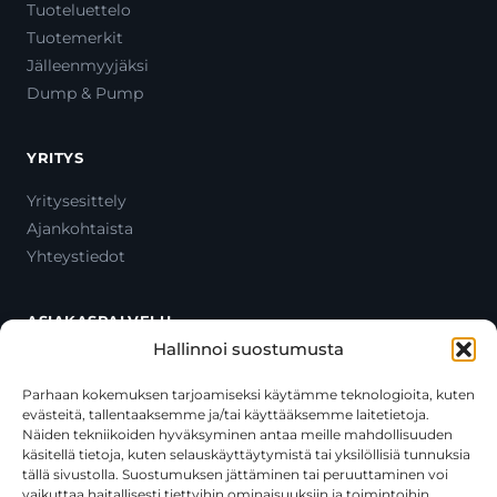
Tuoteluettelo
Tuotemerkit
Jälleenmyyjäksi
Dump & Pump
YRITYS
Yritysesittely
Ajankohtaista
Yhteystiedot
ASIAKASPALVELU
Hallinnoi suostumusta
Ota yhteyttä
Oma tili
Parhaan kokemuksen tarjoamiseksi käytämme teknologioita, kuten
evästeitä, tallentaaksemme ja/tai käyttääksemme laitetietoja.
Maksutavat
Näiden tekniikoiden hyväksyminen antaa meille mahdollisuuden
Toimitustavat
käsitellä tietoja, kuten selauskäyttäytymistä tai yksilöllisiä tunnuksia
Usein kysytyt kysymykset
tällä sivustolla. Suostumuksen jättäminen tai peruuttaminen voi
vaikuttaa haitallisesti tiettyihin ominaisuuksiin ja toimintoihin.