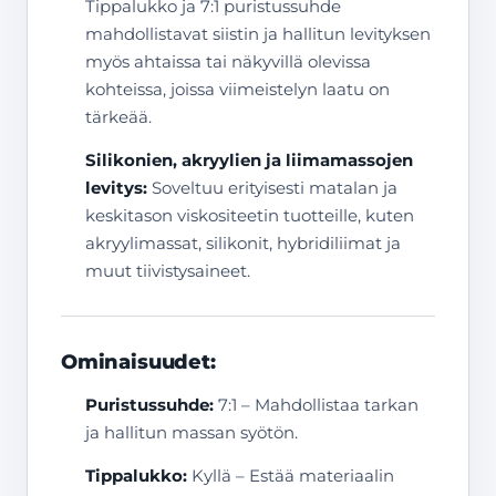
Tippalukko ja 7:1 puristussuhde
mahdollistavat siistin ja hallitun levityksen
myös ahtaissa tai näkyvillä olevissa
kohteissa, joissa viimeistelyn laatu on
tärkeää.
Silikonien, akryylien ja liimamassojen
levitys:
Soveltuu erityisesti matalan ja
keskitason viskositeetin tuotteille, kuten
akryylimassat, silikonit, hybridiliimat ja
muut tiivistysaineet.
Ominaisuudet:
Puristussuhde:
7:1 – Mahdollistaa tarkan
ja hallitun massan syötön.
Tippalukko:
Kyllä – Estää materiaalin