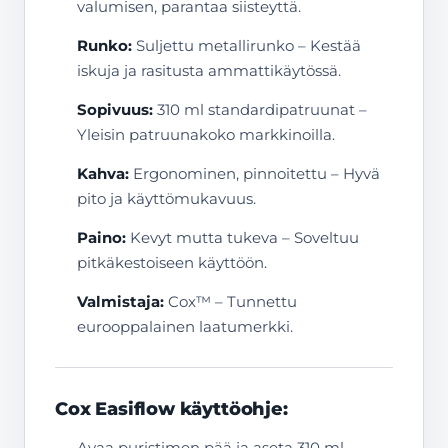
valumisen, parantaa siisteyttä.
Runko:
Suljettu metallirunko – Kestää
iskuja ja rasitusta ammattikäytössä.
Sopivuus:
310 ml standardipatruunat –
Yleisin patruunakoko markkinoilla.
Kahva:
Ergonominen, pinnoitettu – Hyvä
pito ja käyttömukavuus.
Paino:
Kevyt mutta tukeva – Soveltuu
pitkäkestoiseen käyttöön.
Valmistaja:
Cox™ – Tunnettu
eurooppalainen laatumerkki.
Cox Easiflow käyttöohje:
Avaa puristimen pää ja aseta 310 ml