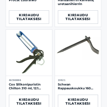
Procat Luuranko
Hansahierrin kahvalla,
uretaanihierrin
KIRJAUDU
KIRJAUDU
TILATAKSESI
TILATAKSESI
46390006
19921
Cox Silikonipuristin
Schwan
Chilton 310 ml, 12:1
Rappauskoukku 160
puristussuhde
mm
KIRJAUDU
KIRJAUDU
TILATAKSESI
TILATAKSESI