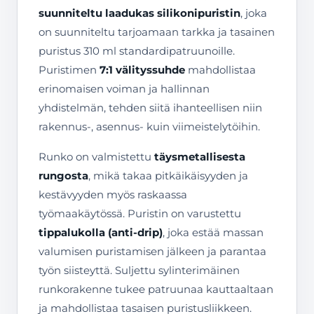
suunniteltu laadukas silikonipuristin
, joka
on suunniteltu tarjoamaan tarkka ja tasainen
puristus 310 ml standardipatruunoille.
Puristimen
7:1 välityssuhde
mahdollistaa
erinomaisen voiman ja hallinnan
yhdistelmän, tehden siitä ihanteellisen niin
rakennus-, asennus- kuin viimeistelytöihin.
Runko on valmistettu
täysmetallisesta
rungosta
, mikä takaa pitkäikäisyyden ja
kestävyyden myös raskaassa
työmaakäytössä. Puristin on varustettu
tippalukolla (anti-drip)
, joka estää massan
valumisen puristamisen jälkeen ja parantaa
työn siisteyttä. Suljettu sylinterimäinen
runkorakenne tukee patruunaa kauttaaltaan
ja mahdollistaa tasaisen puristusliikkeen.