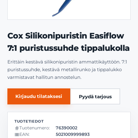
Cox Silikonipuristin Easiflow
7:1 puristussuhde tippalukolla
Erittäin kestävä silikonipuristin ammattikäyttöön. 7:1
puristussuhde, kestävä metallirunko ja tippalukko
varmistavat hallitun annostelun.
Kirjaudu tilataksesi
Pyydä tarjous
Tuotenumero:
76390002
EAN:
5021009999893