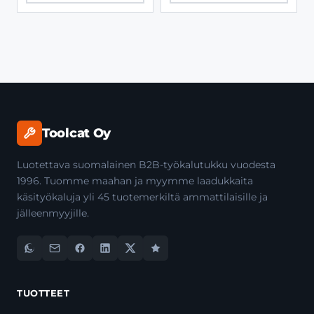
Toolcat Oy
Luotettava suomalainen B2B-työkalutukku vuodesta
1996. Tuomme maahan ja myymme laadukkaita
käsityökaluja yli 45 tuotemerkiltä ammattilaisille ja
jälleenmyyjille.
TUOTTEET