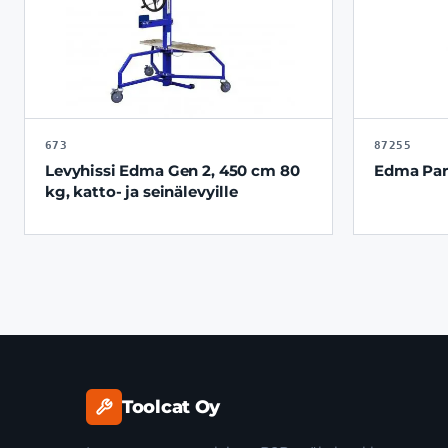
673
87255
Levyhissi Edma Gen 2, 450 cm 80
Edma Par
kg, katto- ja seinälevyille
Toolcat Oy