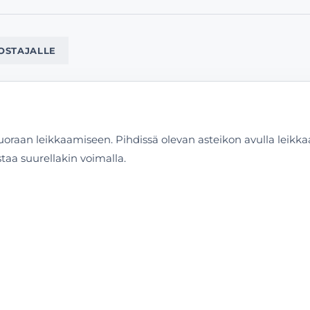
OSTAJALLE
 suoraan leikkaamiseen. Pihdissä olevan asteikon avulla leikkaat
aa suurellakin voimalla.