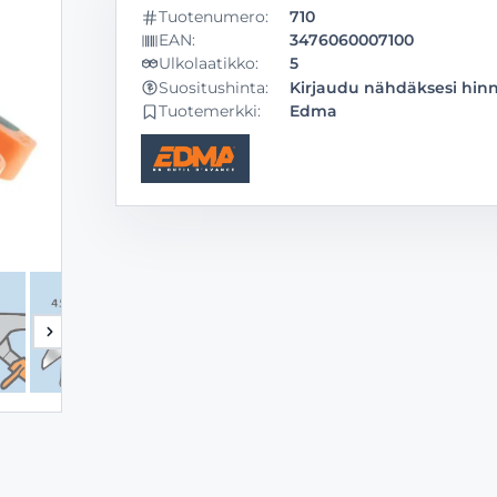
Tuotenumero:
710
EAN:
3476060007100
Ulkolaatikko:
5
Kirjaudu nähdäksesi hin
Suositushinta:
Tuotemerkki:
Edma