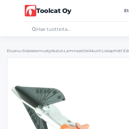
Toolcat Oy
Et
Etusivu
Etusivu
›
Sisärakennustyökalut
›
Laminaattileikkurit
›
Listapihdit E
Tuotteet
Palvelut
Yritys
Yhteystiedot