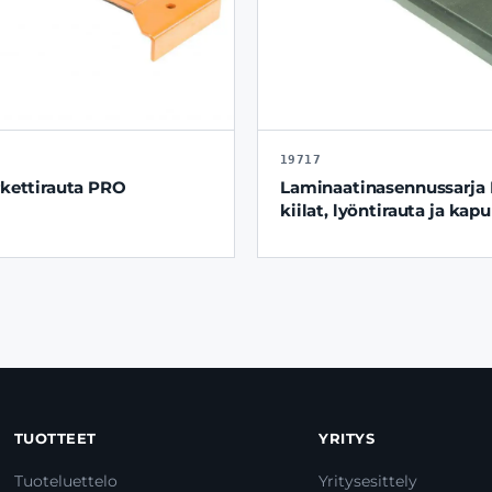
19717
kettirauta PRO
Laminaatinasennussarja 
kiilat, lyöntirauta ja kapu
TUOTTEET
YRITYS
Tuoteluettelo
Yritysesittely