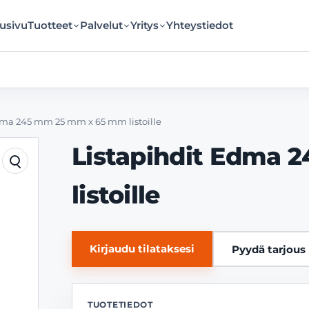
usivu
Tuotteet
Palvelut
Yritys
Yhteystiedot
dma 245 mm 25 mm x 65 mm listoille
Listapihdit Edma
listoille
Kirjaudu tilataksesi
Pyydä tarjous