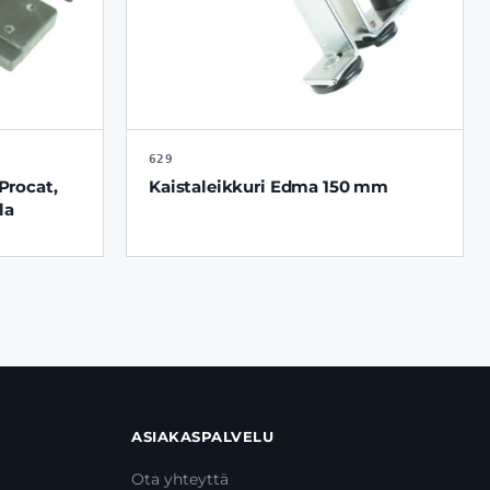
629
Procat,
Kaistaleikkuri Edma 150 mm
la
ASIAKASPALVELU
Ota yhteyttä