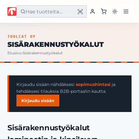
Etusivu
TOOLCAT OY
SISÄRAKENNUSTYÖKALUT
Tuotteet
Etusivu
›
Sisärakennustyökalut
Palvelut
Yritys
Kirjaudu sisään nähdäksesi
sopimushintasi
ja
tehdäksesi tilauksia B2B-portaalin kautta.
Yhteystiedot
Kirjaudu sisään
Sisärakennustyökalut