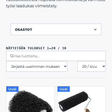
työsi laadukas viimeistely.
OSASTOT
SORTED
NÄYTETÄÄN TULOKSET 1–20 / 30
BY
LATEST
Tuotteita
sivulla
Uusi
Uusi