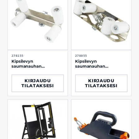
278155
278055
Kipsilevyn
Kipsilevyn
saumanauhan
saumanauhan
kulmatasaaja Edma,
kulmatasaaja Edma,
ulkokulmille
sisäkulmille
KIRJAUDU
KIRJAUDU
TILATAKSESI
TILATAKSESI