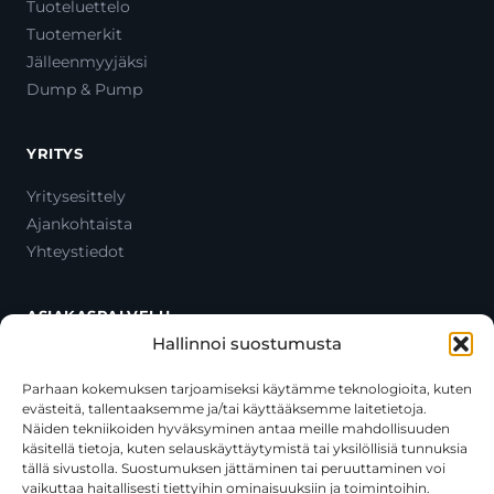
Tuoteluettelo
Tuotemerkit
Jälleenmyyjäksi
Dump & Pump
YRITYS
Yritysesittely
Ajankohtaista
Yhteystiedot
ASIAKASPALVELU
Hallinnoi suostumusta
Ota yhteyttä
Oma tili
Parhaan kokemuksen tarjoamiseksi käytämme teknologioita, kuten
evästeitä, tallentaaksemme ja/tai käyttääksemme laitetietoja.
Maksutavat
Näiden tekniikoiden hyväksyminen antaa meille mahdollisuuden
Toimitustavat
käsitellä tietoja, kuten selauskäyttäytymistä tai yksilöllisiä tunnuksia
Usein kysytyt kysymykset
tällä sivustolla. Suostumuksen jättäminen tai peruuttaminen voi
vaikuttaa haitallisesti tiettyihin ominaisuuksiin ja toimintoihin.