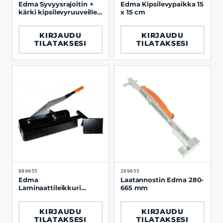
Edma Syvyysrajoitin +
Edma Kipsilevypaikka 15
kärki kipsilevyruuveille
x 15 cm
magneetilla
KIRJAUDU
KIRJAUDU
TILATAKSESI
TILATAKSESI
089055
269055
Edma
Laatannostin Edma 280-
Laminaattileikkuri
665 mm
Straticut 230
KIRJAUDU
KIRJAUDU
TILATAKSESI
TILATAKSESI