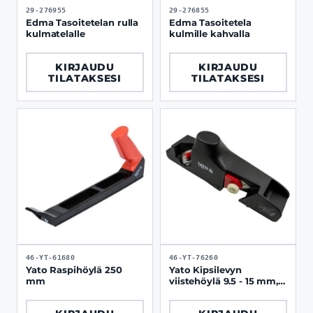
29-276955
29-276855
Edma Tasoitetelan rulla
Edma Tasoitetela
kulmatelalle
kulmille kahvalla
KIRJAUDU
KIRJAUDU
TILATAKSESI
TILATAKSESI
46-YT-61680
46-YT-76260
Yato Raspihöylä 250
Yato Kipsilevyn
mm
viistehöylä 9.5 - 15 mm,
kaksiteräinen