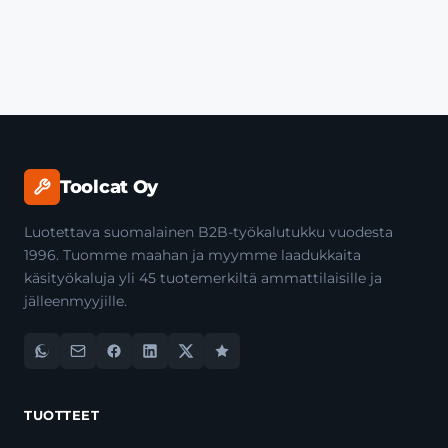
Toolcat Oy
Luotettava suomalainen B2B-työkalutukku vuodesta
1996. Tuomme maahan ja myymme laadukkaita
käsityökaluja yli 45 tuotemerkiltä ammattilaisille ja
jälleenmyyjille.
TUOTTEET