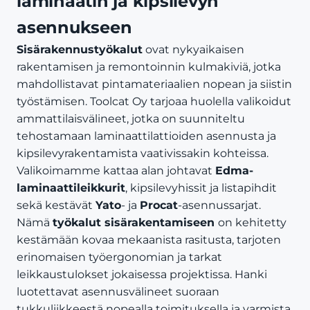
laminaatin ja kipsilevyn
asennukseen
Sisärakennustyökalut
ovat nykyaikaisen
rakentamisen ja remontoinnin kulmakiviä, jotka
mahdollistavat pintamateriaalien nopean ja siistin
työstämisen. Toolcat Oy tarjoaa huolella valikoidut
ammattilaisvälineet, jotka on suunniteltu
tehostamaan laminaattilattioiden asennusta ja
kipsilevyrakentamista vaativissakin kohteissa.
Valikoimamme kattaa alan johtavat
Edma-
laminaattileikkurit
, kipsilevyhissit ja listapihdit
sekä kestävät
Yato
- ja
Procat
-asennussarjat.
Nämä
työkalut sisärakentamiseen
on kehitetty
kestämään kovaa mekaanista rasitusta, tarjoten
erinomaisen työergonomian ja tarkat
leikkaustulokset jokaisessa projektissa. Hanki
luotettavat asennusvälineet suoraan
tukkuliikkeestä nopealla toimituksella ja varmista