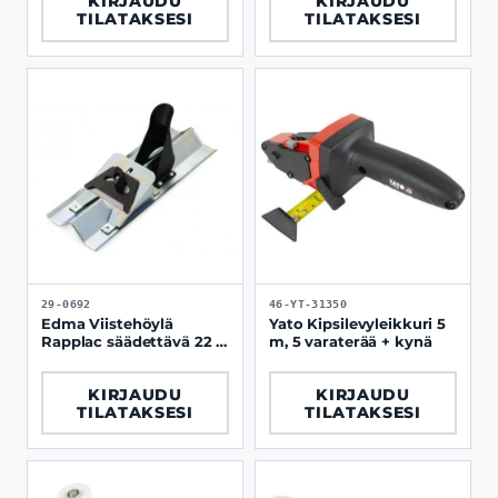
KIRJAUDU
KIRJAUDU
TILATAKSESI
TILATAKSESI
29-0692
46-YT-31350
Edma Viistehöylä
Yato Kipsilevyleikkuri 5
Rapplac säädettävä 22 -
m, 5 varaterää + kynä
45 astetta
KIRJAUDU
KIRJAUDU
TILATAKSESI
TILATAKSESI