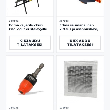
368301
367955
Edma vaijerileikkuri
Edma saumanauhan
Oscilocut eristelevyille
kittaus ja asennuslaite,
1.8L säiliöllä
KIRJAUDU
KIRJAUDU
TILATAKSESI
TILATAKSESI
264055
178055