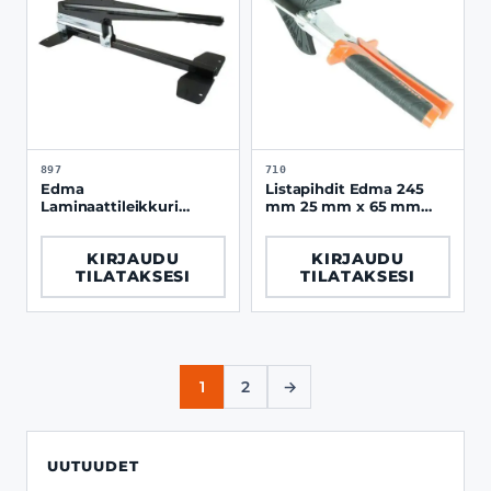
897
710
Edma
Listapihdit Edma 245
Laminaattileikkuri
mm 25 mm x 65 mm
Laminocut 2
listoille
KIRJAUDU
KIRJAUDU
TILATAKSESI
TILATAKSESI
1
2
→
UUTUUDET