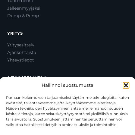
Tuotemerkit
Jälleenmyyjäksi
Dump & Pump
YRITYS
Yritysesittely
Ajankohtaista
Yhteystiedot
ASIAKASPALVELU
Hallinnoi suostumusta
Ota yhteyttä
Oma tili
Parhaan kokemuksen tarjoamiseksi käytämme teknologioita, kuten
evästeitä, tallentaaksemme ja/tai käyttääksemme laitetietoja.
Maksutavat
Näiden tekniikoiden hyväksyminen antaa meille mahdollisuuden
Toimitustavat
käsitellä tietoja, kuten selauskäyttäytymistä tai yksilöllisiä tunnuksia
Usein kysytyt kysymykset
tällä sivustolla. Suostumuksen jättäminen tai peruuttaminen voi
vaikuttaa haitallisesti tiettyihin ominaisuuksiin ja toimintoihin.
+358 44 270 3795
asiakaspalvelu@toolcat.fi