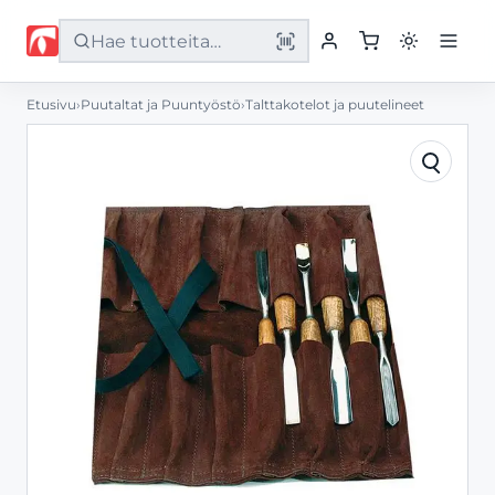
Etusivu
›
Puutaltat ja Puuntyöstö
›
Talttakotelot ja puutelineet
Etusivu
Tuotteet
Palvelut
Yritys
Yhteystiedot