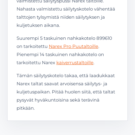
valmistettu säilytyspussi Narex taltoille.
Nahasta valmistettu säilytyskotelo vähentää
talttojen tylsymistä niiden säilytyksen ja
kuljetuksen aikana.
Suurempi 5 taskuinen nahkakotelo 899610
on tarkoitettu
Narex Pro Puutaltoille
.
Pienempi 14 taskuinen nahkakotelo on
tarkoitettu Narex
kaiverrustaltoille
.
Tämän säilytyskotelo takaa, että laadukkaat
Narex taltat saavat arvoisensa säilytys- ja
kuljetuspaikan. Pitää huolen siitä, että taltat
pysyvät hyväkuntoisina sekä terävinä
pitkään.