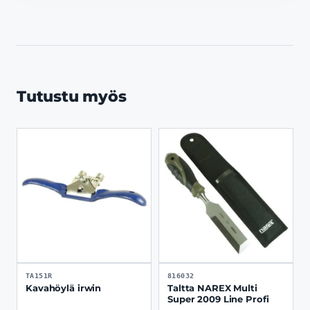
Tutustu myös
TA151R
816032
Kavahöylä irwin
Taltta NAREX Multi
Super 2009 Line Profi