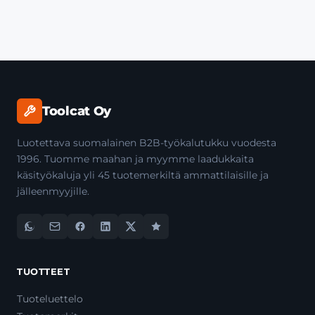
Toolcat Oy
Luotettava suomalainen B2B-työkalutukku vuodesta
1996. Tuomme maahan ja myymme laadukkaita
käsityökaluja yli 45 tuotemerkiltä ammattilaisille ja
jälleenmyyjille.
TUOTTEET
Tuoteluettelo