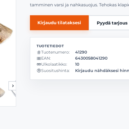
tamminen varsi ja nahkasuojus. Tehokas klapie
Kirjaudu tilataksesi
Pyydä tarjous
Tuotenumero:
41290
EAN:
6430058041290
Ulkolaatikko:
10
Kirjaudu nähdäksesi hin
Suositushinta: