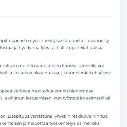
lapit nopeasti myös tiheäsyisestä puusta. Levennetty
taa ja hyödynnä lyhyitä, hallittuja heilahduksia
etuksen muiden varusteiden kanssa. Kirveellä voi
ssä ja kosteissa olosuhteissa, ja rannelenkki ehkäisee
den nopeaa karkeaa muotoilua ennen hienompaa
t ja ohjatun lastuamisen, kun työstetään esimerkiksi
. Lisäpituus verrattuna lyhyisiin retkikirveihin tuo
enteisiin ja helpottaa työskentelyä esimerkiksi