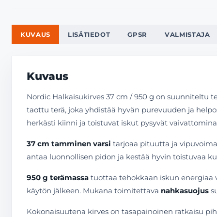
KUVAUS
LISÄTIEDOT
GPSR
VALMISTAJA
Kuvaus
Nordic Halkaisukirves 37 cm / 950 g on suunniteltu 
taottu terä, joka yhdistää hyvän purevuuden ja helpo
herkästi kiinni ja toistuvat iskut pysyvät vaivattomina
37 cm tamminen varsi
tarjoaa pituutta ja vipuvoim
antaa luonnollisen pidon ja kestää hyvin toistuvaa ku
950 g terämassa
tuottaa tehokkaan iskun energiaa v
käytön jälkeen. Mukana toimitettava
nahkasuojus
su
Kokonaisuutena kirves on tasapainoinen ratkaisu piha