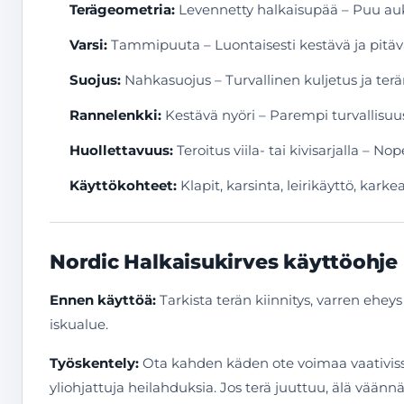
Terägeometria:
Levennetty halkaisupää – Puu au
Varsi:
Tammipuuta – Luontaisesti kestävä ja pitäv
Suojus:
Nahkasuojus – Turvallinen kuljetus ja terä
Rannelenkki:
Kestävä nyöri – Parempi turvallisuus
Huollettavuus:
Teroitus viila- tai kivisarjalla – N
Käyttökohteet:
Klapit, karsinta, leirikäyttö, kark
Nordic Halkaisukirves käyttöohje
Ennen käyttöä:
Tarkista terän kiinnitys, varren ehey
iskualue.
Työskentely:
Ota kahden käden ote voimaa vaativissa
yliohjattuja heilahduksia. Jos terä juuttuu, älä väänn