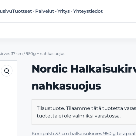
usivu
Tuotteet
Palvelut
Yritys
Yhteystiedot
irves 37 cm / 950g + nahkasuojus
Nordic Halkaisukir
nahkasuojus
Tilaustuote. Tilaamme tätä tuotetta varas
tuotetta ei ole valmiiksi varastossa.
Kompakti 37 cm halkaisukirves 950 g teräpäällä: