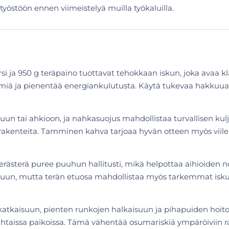
östöön ennen viimeistelyä muilla työkaluilla.
si ja 950 g teräpaino tuottavat tehokkaan iskun, joka avaa k
iä ja pienentää energiankulutusta. Käytä tukevaa hakkuualus
 tai ahkioon, ja nahkasuojus mahdollistaa turvallisen kulj
irirakenteita. Tamminen kahva tarjoaa hyvän otteen myös viilei
iliterästerä puree puuhun hallitusti, mikä helpottaa aihioi
aisuun, mutta terän etuosa mahdollistaa myös tarkemmat isku
atkaisuun, pienten runkojen halkaisuun ja pihapuiden hoitoon
taissa paikoissa. Tämä vähentää osumariskiä ympäröiviin rak