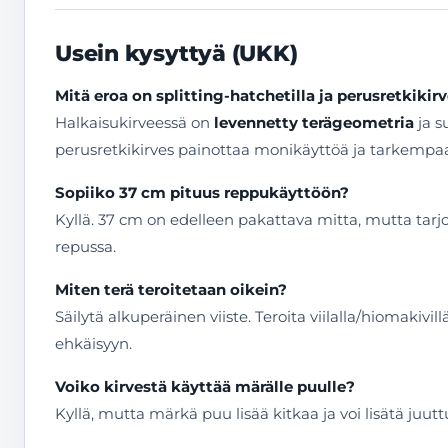
Usein kysyttyä (UKK)
Mitä eroa on splitting-hatchetilla ja perusretkikirv
Halkaisukirveessä on
levennetty terägeometria
ja s
perusretkikirves painottaa monikäyttöä ja tarkempa
Sopiiko 37 cm pituus reppukäyttöön?
Kyllä. 37 cm on edelleen pakattava mitta, mutta tar
repussa.
Miten terä teroitetaan oikein?
Säilytä alkuperäinen viiste. Teroita viilalla/hiomakivi
ehkäisyyn.
Voiko kirvestä käyttää märälle puulle?
Kyllä, mutta märkä puu lisää kitkaa ja voi lisätä juut