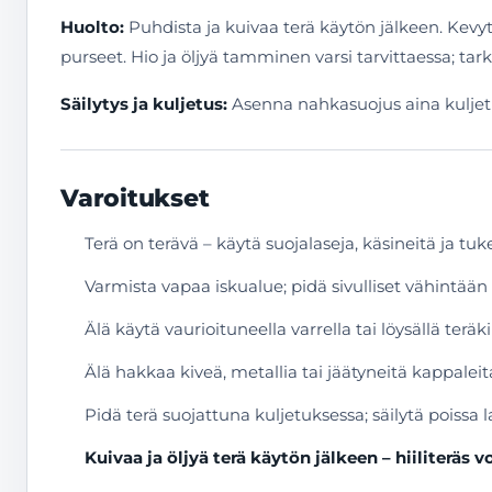
Huolto:
Puhdista ja kuivaa terä käytön jälkeen. Kevyt 
purseet. Hio ja öljyä tamminen varsi tarvittaessa; tar
Säilytys ja kuljetus:
Asenna nahkasuojus aina kuljetuks
Varoitukset
Terä on terävä – käytä suojalaseja, käsineitä ja tuke
Varmista vapaa iskualue; pidä sivulliset vähintään 
Älä käytä vaurioituneella varrella tai löysällä teräki
Älä hakkaa kiveä, metallia tai jäätyneitä kappaleit
Pidä terä suojattuna kuljetuksessa; säilytä poissa l
Kuivaa ja öljyä terä käytön jälkeen – hiiliteräs v