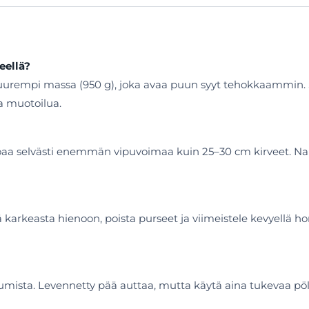
eellä?
uurempi massa (950 g), joka avaa puun syyt tehokkaammin. 
a muotoilua.
joaa selvästi enemmän vipuvoimaa kuin 25–30 cm kirveet. Na
llä karkeasta hienoon, poista purseet ja viimeistele kevyellä 
tumista. Levennetty pää auttaa, mutta käytä aina tukevaa pölkk