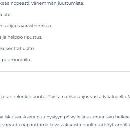
keaa nopeasti, vähemmän juuttumista.
ä ote.
n suojaus varastoinnissa.
 ja helppo ripustus.
opea kenttähuolto.
ea puumuotoilu.
s ja rannelenkin kunto. Poista nahkasuojus vasta työalueella.
 iskuissa. Aseta puu pystyyn pölkylle ja suuntaa isku halke
ä; vapauta napauttamalla vastakkaista puolta tai käyttämällä 