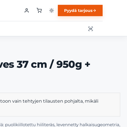
Pyydä tarjous
ves 37 cm / 950g +
toon vain tehtyjen tilausten pohjalta, mikäli
 puolikiillotettu hiiliteräs, levennetty halkaisugeometria,