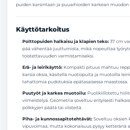
puiden karsintaan ja puuaihioiden karkean muodon ty
Käyttötarkoitus
Polttopuiden halkaisu ja klapien teko:
37 cm var
pää vähentää juuttumista, mikä nopeuttaa työrytm
toistettavuuden varmistamiseksi.
Erä- ja leirikäyttö:
Kompakti pituus mahtuu reppuun
karsia oksia, käsitellä nuotiopuita ja muotoilla le
tahattomia pudotuksia epätasaisessa maastossa.
Puutyöt ja karkea muotoilu:
Puolikiillotettu hi
viimeistelyä. Geometria soveltuu erityisesti halk
pölkkyjen päätä tai viisteitä.
Piha- ja kunnossapitotehtävät:
Soveltuu oksien k
vipuvoimaa, mutta kokonaisuus pysyy ketteränä ah