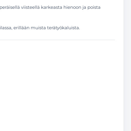
eräisellä viisteellä karkeasta hienoon ja poista
lassa, erillään muista terätyökaluista.