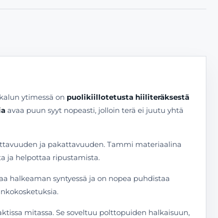
ökalun ytimessä on
puolikiillotetusta hiiliteräksestä
ia
avaa puun syyt nopeasti, jolloin terä ei juutu yhtä
llittavuuden ja pakattavuuden. Tammi materiaalina
ta ja helpottaa ripustamista.
tkaa halkeaman syntyessä ja on nopea puhdistaa
hinkokosketuksia.
ktissa mitassa. Se soveltuu polttopuiden halkaisuun,