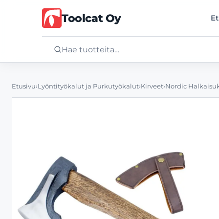
Toolcat Oy
Et
Etusivu
Etusivu
›
Lyöntityökalut ja Purkutyökalut
›
Kirveet
›
Nordic Halkaisuk
Tuotteet
Palvelut
Yritys
Yhteystiedot