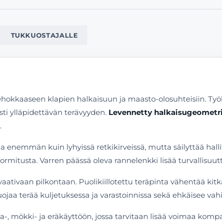
TUKKUOSTAJALLE
tehokkaaseen klapien halkaisuun ja maasto-olosuhteisiin. Ty
sti ylläpidettävän terävyyden.
Levennetty halkaisugeometr
.
aa enemmän kuin lyhyissä retkikirveissä, mutta säilyttää ha
ormitusta. Varren päässä oleva rannelenkki lisää turvallisuut
aativaan pilkontaan. Puolikiillotettu teräpinta vähentää ki
ojaa terää kuljetuksessa ja varastoinnissa sekä ehkäisee va
-, mökki- ja eräkäyttöön, jossa tarvitaan lisää voimaa kompa