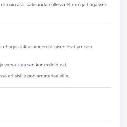
70 mm:iin asti, paksuuden ollessa 14 mm ja harjaksen
koiteharjas takaa aineen tasaisen levittymisen
ja vapauttaa sen kontrolloidusti.
ä erilaisille pohjamateriaaleille.