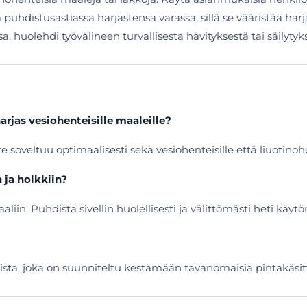
oja puhdistusastiassa harjastensa varassa, sillä se vääristää h
, huolehdi työvälineen turvallisesta hävityksestä tai säilytyks
rjas vesiohenteisille maaleille?
soveltuu optimaalisesti sekä vesiohenteisille että liuotinohent
 ja holkkiin?
aliin. Puhdista sivellin huolellisesti ja välittömästi heti kä
ista, joka on suunniteltu kestämään tavanomaisia pintakäsitte