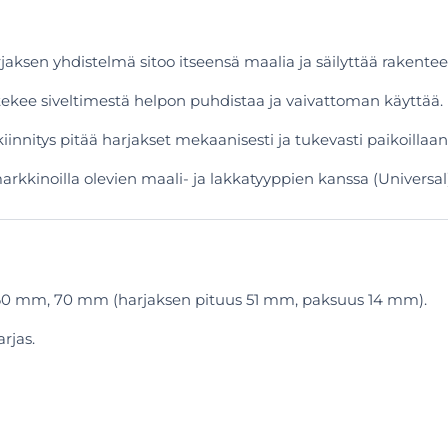
aksen yhdistelmä sitoo itseensä maalia ja säilyttää rakenteens
i tekee siveltimestä helpon puhdistaa ja vaivattoman käyttää.
kiinnitys pitää harjakset mekaanisesti ja tukevasti paikoillaan
kkinoilla olevien maali- ja lakkatyyppien kanssa (Universal)
0 mm, 70 mm (harjaksen pituus 51 mm, paksuus 14 mm).
rjas.