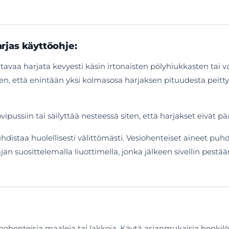
arjas käyttöohje:
tavaa harjata kevyesti käsin irtonaisten pölyhiukkasten tai v
iten, että enintään yksi kolmasosa harjaksen pituudesta peit
uovipussiin tai säilyttää nesteessä siten, että harjakset eivä
hdistaa huolellisesti välittömästi. Vesiohenteiset aineet puhd
 suosittelemalla liuottimella, jonka jälkeen sivellin pestään 
tinohenteisia maaleja tai lakkoja. Käytä asianmukaisia henkil