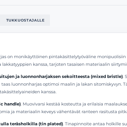
TUKKUOSTAJALLE
arjas on monikäyttöinen pintakäsittelytyöväline monipuolisiin
 lakkatyyppien kanssa, tarjoten tasaisen materiaalin siirtymis
uitujen ja luonnonharjaksen sekoitteesta (mixed bristle)
. 
kun taas luonnonharjas optimoi maalin ja lakan sitomiskyvyn.
takäsittelyaineiden kanssa.
ic handle)
. Muovivarsi kestää kosteutta ja erilaisia maalaukse
mia ja materiaalin keveys vähentävät ranteen rasitusta pitk
ulla teräsholkilla (tin plated)
. Tinapinnoite antaa holkille 