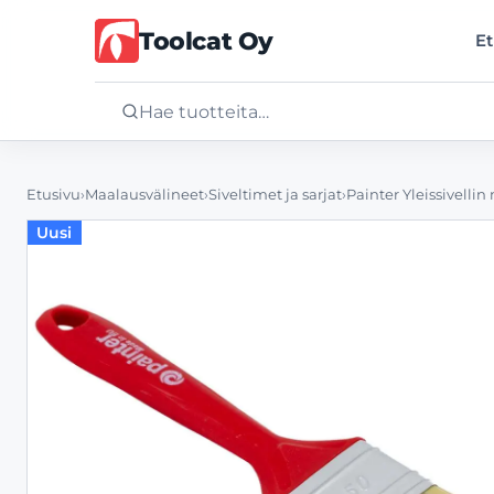
Toolcat Oy
Et
Etusivu
Etusivu
›
Maalausvälineet
›
Siveltimet ja sarjat
›
Painter Yleissivellin
Uusi
Tuotteet
Palvelut
Yritys
Yhteystiedot