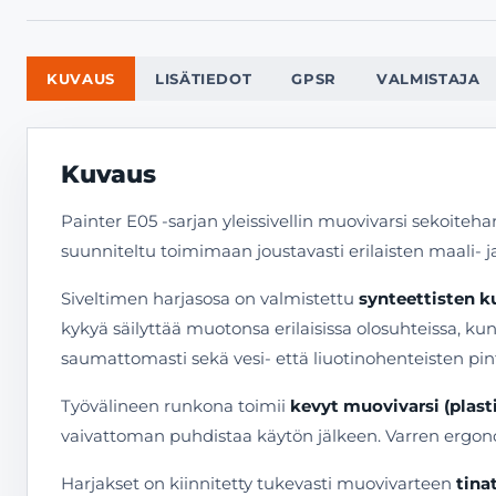
KUVAUS
LISÄTIEDOT
GPSR
VALMISTAJA
Kuvaus
Painter E05 -sarjan yleissivellin muovivarsi sekoiteh
suunniteltu toimimaan joustavasti erilaisten maali- ja
Siveltimen harjasosa on valmistettu
synteettisten k
kykyä säilyttää muotonsa erilaisissa olosuhteissa, 
saumattomasti sekä vesi- että liuotinohenteisten pin
Työvälineen runkona toimii
kevyt muovivarsi (plast
vaivattoman puhdistaa käytön jälkeen. Varren ergono
Harjakset on kiinnitetty tukevasti muovivarteen
tinat