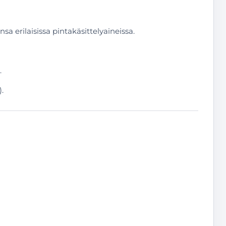
a erilaisissa pintakäsittelyaineissa.
.
.