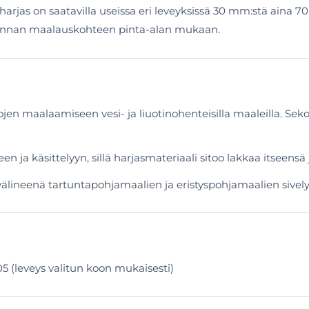
teharjas on saatavilla useissa eri leveyksissä 30 mm:stä aina 
linnan maalauskohteen pinta-alan mukaan.
ntojen maalaamiseen vesi- ja liuotinohenteisilla maaleilla. Se
 ja käsittelyyn, sillä harjasmateriaali sitoo lakkaa itseensä 
välineenä tartuntapohjamaalien ja eristyspohjamaalien sivelyss
E05 (leveys valitun koon mukaisesti)