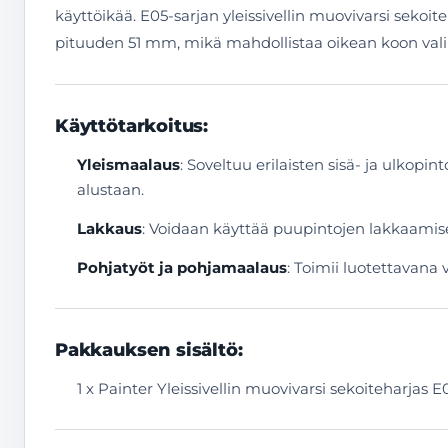
käyttöikää. E05-sarjan yleissivellin muovivarsi sekoi
pituuden 51 mm, mikä mahdollistaa oikean koon va
Käyttötarkoitus:
Yleismaalaus
: Soveltuu erilaisten sisä- ja ulkopi
alustaan.
Lakkaus
: Voidaan käyttää puupintojen lakkaamiseen
Pohjatyöt ja pohjamaalaus
: Toimii luotettavana 
Pakkauksen sisältö:
1 x Painter Yleissivellin muovivarsi sekoiteharjas 