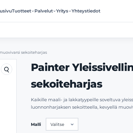
usivu
Tuotteet
Palvelut
Yritys
Yhteystiedot
 muovivarsi sekoiteharjas
Painter Yleissivell
sekoiteharjas
Kaikille maali- ja lakkatyypeille soveltuva yleis
luonnonharjaksen sekoitteella, kevyellä muovivar
Malli