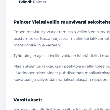
Brändi
: Painter.
Painter Yleissivellin muovivarsi sekoiteh
Ennen maalaustyön aloittamista sivellintä on suositel
poistamiseksi. Kasta harjasosa maaliin tai lakkaan s
metalliholkkiin ja varteen.
Työtaukojen ajaksi sivellin voidaan kääriä tiiviisti m
Maalauksen tai lakkauksen päätyttyä sivellin tulee pu
Liuotinohenteiset aineet puhdistetaan maalivalmistajan
kuivataan ja säilytetään harjakset alaspäin riippuen.
Varoitukset:
Varmista aina riittävä ilmanvaihto käytettäessä liuo