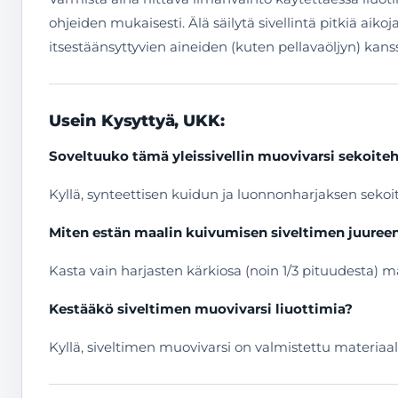
ohjeiden mukaisesti. Älä säilytä sivellintä pitkiä aik
itsestäänsyttyvien aineiden (kuten pellavaöljyn) kanssa
Usein Kysyttyä, UKK:
Soveltuuko tämä yleissivellin muovivarsi sekoiteha
Kyllä, synteettisen kuidun ja luonnonharjaksen sekoite 
Miten estän maalin kuivumisen siveltimen juureen
Kasta vain harjasten kärkiosa (noin 1/3 pituudesta) ma
Kestääkö siveltimen muovivarsi liuottimia?
Kyllä, siveltimen muovivarsi on valmistettu materiaal