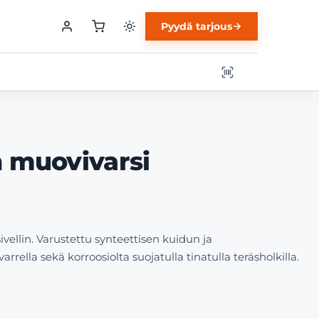
Pyydä tarjous
in muovivarsi
sivellin. Varustettu synteettisen kuidun ja
rella sekä korroosiolta suojatulla tinatulla teräsholkilla.