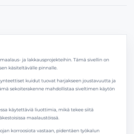
 maalaus- ja lakkausprojekteihin. Tämä sivellin on
en käsiteltävälle pinnalle.
Synteettiset kuidut tuovat harjakseen joustavuutta ja
 Tämä sekoiterakenne mahdollistaa siveltimen käytön
ssa käytettäviä liuottimia, mikä tekee siitä
äkestoisissa maalaustöissä.
suojan korroosiota vastaan, pidentäen työkalun