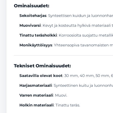
Ominaisuudet:
Sekoiteharjas
: Synteettisen kuidun ja luonnonharj
Muovivarsi
: Kevyt ja kosteutta hylkivä materiaal
Tinattu teräsholkki
: Korroosiolta suojattu metalli
Monikäyttöisyys
: Yhteensopiva tavanomaisten mar
Tekniset Ominaisuudet:
Saatavilla olevat koot
: 30 mm, 40 mm, 50 mm, 6
Harjasmateriaali
: Synteettinen kuitu ja luonnonha
Varren materiaali
: Muovi.
Holkin materiaali
: Tinattu teräs.