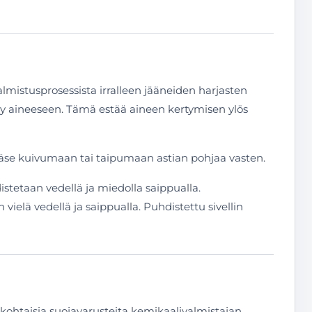
almistusprosessista irralleen jääneiden harjasten
tyy aineeseen. Tämä estää aineen kertymisen ylös
t pääse kuivumaan tai taipumaan astian pohjaa vasten.
istetaan vedellä ja miedolla saippualla.
vielä vedellä ja saippualla. Puhdistettu sivellin
ökohtaisia suojavarusteita kemikaalivalmistajan