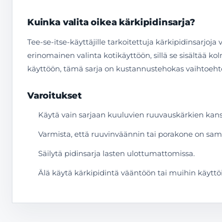
Kuinka valita oikea kärkipidinsarja?
Tee-se-itse-käyttäjille tarkoitettuja kärkipidinsarj
erinomainen valinta kotikäyttöön, sillä se sisältää kol
käyttöön, tämä sarja on kustannustehokas vaihtoehto
Varoitukset
Käytä vain sarjaan kuuluvien ruuvauskärkien kans
Varmista, että ruuvinväännin tai porakone on sam
Säilytä pidinsarja lasten ulottumattomissa.
Älä käytä kärkipidintä vääntöön tai muihin käyttöihi