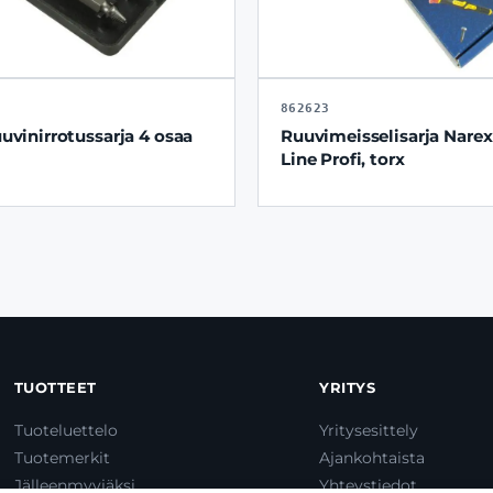
862623
uvinirrotussarja 4 osaa
Ruuvimeisselisarja Narex
Line Profi, torx
TUOTTEET
YRITYS
Tuoteluettelo
Yritysesittely
Tuotemerkit
Ajankohtaista
Jälleenmyyjäksi
Yhteystiedot