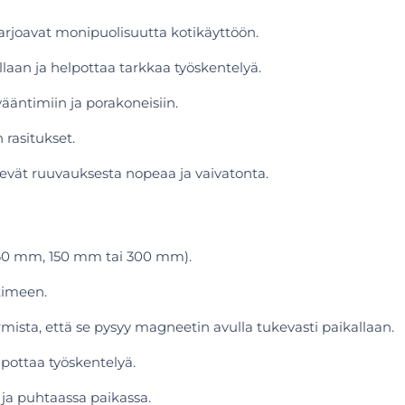
joavat monipuolisuutta kotikäyttöön.
llaan ja helpottaa tarkkaa työskentelyä.
vääntimiin ja porakoneisiin.
rasitukset.
kevät ruuvauksesta nopeaa ja vaivatonta.
 (60 mm, 150 mm tai 300 mm).
timeen.
ista, että se pysyy magneetin avulla tukevasti paikallaan.
lpottaa työskentelyä.
a ja puhtaassa paikassa.