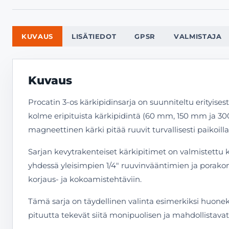
KUVAUS
LISÄTIEDOT
GPSR
VALMISTAJA
Kuvaus
Procatin 3-os kärkipidinsarja on suunniteltu erityisest
kolme eripituista kärkipidintä (60 mm, 150 mm ja 300 
magneettinen kärki pitää ruuvit turvallisesti paikoill
Sarjan kevytrakenteiset kärkipitimet on valmistettu 
yhdessä yleisimpien 1/4″ ruuvinvääntimien ja porakone
korjaus- ja kokoamistehtäviin.
Tämä sarja on täydellinen valinta esimerkiksi huonek
pituutta tekevät siitä monipuolisen ja mahdollistava