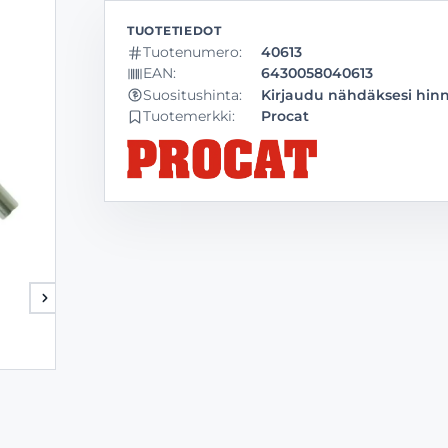
Tuotenumero:
40613
EAN:
6430058040613
Kirjaudu nähdäksesi hin
Suositushinta:
Tuotemerkki:
Procat