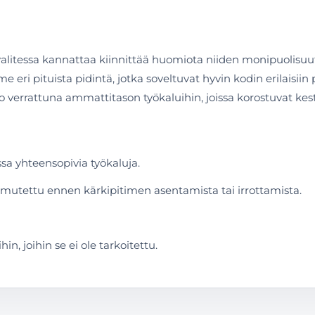
oja valitessa kannattaa kiinnittää huomiota niiden monipuolis
me eri pituista pidintä, jotka soveltuvat hyvin kodin erilaisiin
 verrattuna ammattitason työkaluihin, joissa korostuvat kest
sa yhteensopivia työkaluja.
mutettu ennen kärkipitimen asentamista tai irrottamista.
n, joihin se ei ole tarkoitettu.