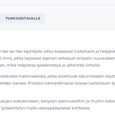
TUKKUOSTAJALLE
i tee-se-itse-käyttäjille, jotka kaipaavat luotettavia ja helpp
mm), jotka tarjoavat sopivan ratkaisun erilaisiin ruuvauksen 
aan, mikä helpottaa työskentelyä ja vähentää virheitä.
kestävistä materiaaleista, jotka soveltuvat satunnaiseen käy
iden kanssa. Procatin kärkipidinsarja tarjoaa luotettavan ty
alujen kokoamiseen, kevyisiin asennustöihin ja muihin koton
t työskentelyn myös vaikeapääsyisissä kohteissa.