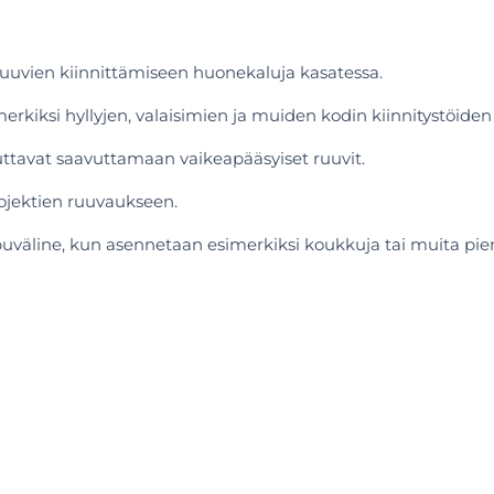
ruuvien kiinnittämiseen huonekaluja kasatessa.
rkiksi hyllyjen, valaisimien ja muiden kodin kiinnitystöiden 
uttavat saavuttamaan vaikeapääsyiset ruuvit.
rojektien ruuvaukseen.
väline, kun asennetaan esimerkiksi koukkuja tai muita pieni