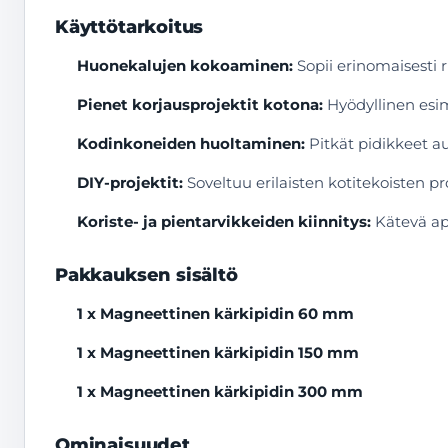
Käyttötarkoitus
Huonekalujen kokoaminen:
Sopii erinomaisesti 
Pienet korjausprojektit kotona:
Hyödyllinen esime
Kodinkoneiden huoltaminen:
Pitkät pidikkeet a
DIY-projektit:
Soveltuu erilaisten kotitekoisten p
Koriste- ja pientarvikkeiden kiinnitys:
Kätevä apu
Pakkauksen sisältö
1 x Magneettinen kärkipidin 60 mm
1 x Magneettinen kärkipidin 150 mm
1 x Magneettinen kärkipidin 300 mm
Ominaisuudet