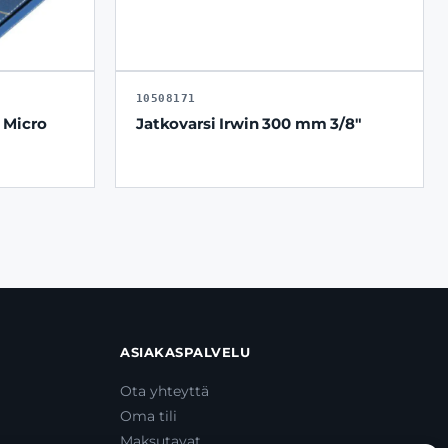
10508171
 Micro
Jatkovarsi Irwin 300 mm 3/8"
ASIAKASPALVELU
Ota yhteyttä
Oma tili
Maksutavat