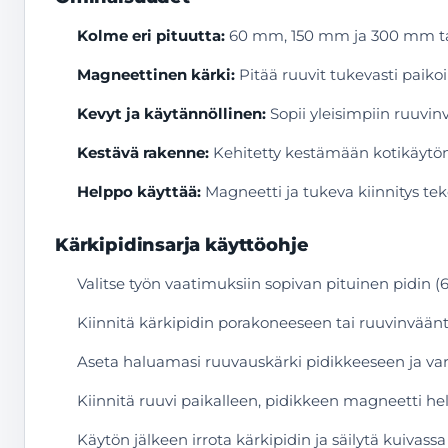
Kolme eri pituutta:
60 mm, 150 mm ja 300 mm tar
Magneettinen kärki:
Pitää ruuvit tukevasti paikoi
Kevyt ja käytännöllinen:
Sopii yleisimpiin ruuvin
Kestävä rakenne:
Kehitetty kestämään kotikäytön 
Helppo käyttää:
Magneetti ja tukeva kiinnitys te
Kärkipidinsarja käyttöohje
Valitse työn vaatimuksiin sopivan pituinen pidin
Kiinnitä kärkipidin porakoneeseen tai ruuvinvään
Aseta haluamasi ruuvauskärki pidikkeeseen ja varm
Kiinnitä ruuvi paikalleen, pidikkeen magneetti he
Käytön jälkeen irrota kärkipidin ja säilytä kuivass