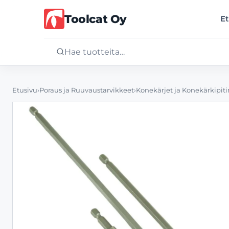
Toolcat Oy
Et
Etusivu
Etusivu
›
Poraus ja Ruuvaustarvikkeet
›
Konekärjet ja Konekärkipit
Tuotteet
Palvelut
Yritys
Yhteystiedot