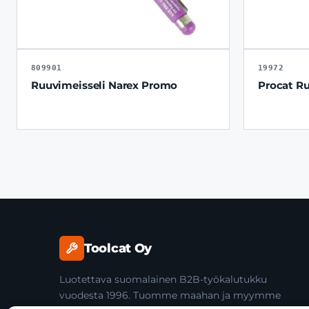
809901
19972
Ruuvimeisseli Narex Promo
Procat Ru
Toolcat Oy
Luotettava suomalainen B2B-työkalutukku
vuodesta 1996. Tuomme maahan ja myymme