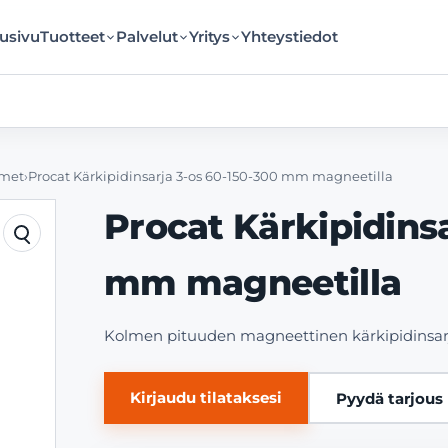
usivu
Tuotteet
Palvelut
Yritys
Yhteystiedot
imet
›
Procat Kärkipidinsarja 3-os 60-150-300 mm magneetilla
Procat Kärkipidins
mm magneetilla
Kolmen pituuden magneettinen kärkipidinsarja
Kirjaudu tilataksesi
Pyydä tarjous