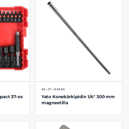
46-YT-04684
pact 37-os
Yato Konekärkipidin 1/4" 300 mm
magneetilla