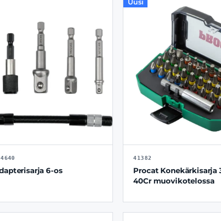
Uusi
04640
41382
dapterisarja 6-os
Procat Konekärkisarja 
40Cr muovikotelossa