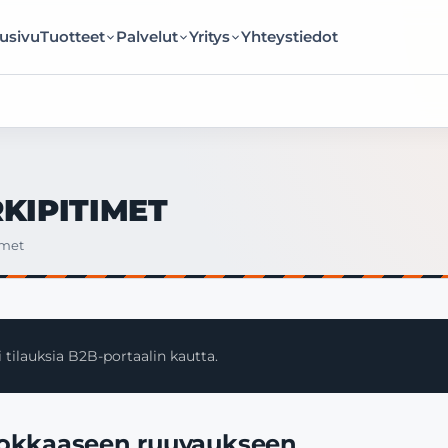
usivu
Tuotteet
Palvelut
Yritys
Yhteystiedot
KIPITIMET
imet
 tilauksia B2B-portaalin kautta.
ehokkaaseen ruuvaukseen