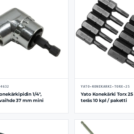
04632
YATO-KONEKARKI-TORX-25
onekärkipidin 1/4",
Yato Konekärki Torx 2
vaihde 37 mm mini
teräs 10 kpl / paketti