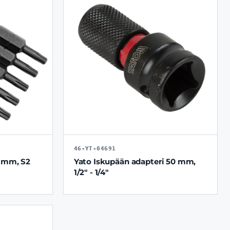
46-YT-04691
5 mm, S2
Yato Iskupään adapteri 50 mm,
1/2" - 1/4"