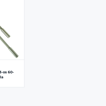
3-os 60-
la