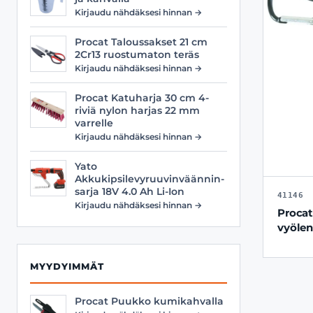
Kirjaudu nähdäksesi hinnan →
Procat Taloussakset 21 cm
2Cr13 ruostumaton teräs
Kirjaudu nähdäksesi hinnan →
Procat Katuharja 30 cm 4-
riviä nylon harjas 22 mm
varrelle
Kirjaudu nähdäksesi hinnan →
Yato
Akkukipsilevyruuvinväännin-
sarja 18V 4.0 Ah Li-Ion
41146
Kirjaudu nähdäksesi hinnan →
Procat
vyölen
MYYDYIMMÄT
Procat Puukko kumikahvalla