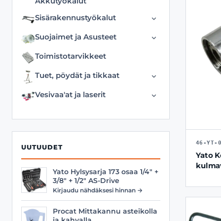
Akkutyökalut
Katkaisulaikat
Taltat
Akkukäyttöiset Puutarha
Sisärakennustyökalut
Muut
Talttakotelot ja puutelineet
Akut ja virtalähteet
Kipsihöylät
Pistosahanterät
Suojaimet ja Asusteet
Teroituskivet ja
Erikoistyökalut
Kipsilevytyökalut
teroitustarvikkeet
Puukkosahanterät
Hanskat
Toimistotarvikkeet
Jatkojohdot
Laminaattileikkurit
Pyörösahat
Hengityssuojaimet
Tuet, pöydät ja tikkaat
Kuivaimet ja lämmittimet
Lattian- ja
Rasiaterät
Kuulosuojaimet
Asennustuet
levynasennustarvikkeet
Vesivaa'at ja laserit
Leikkurit
Rautasahat
Polvisuojaimet
Laserit
Liimapistoolit
Sahanterät
Sarjat
Muut
Nostolaitteet
Sarjat
Suojalasit
Vatupassit
46-YT-
Porakoneet
UUTUUDET
Timanttireikäsahat
Tilasuojaimet
Yato K
Valaisimet
kulma
Varaterät
Turvalaitteet
Yato Hylsysarja 173 osaa 1/4" +
3/8" + 1/2" AS-Drive
Viilat
Työasusteet
Kirjaudu nähdäksesi hinnan →
Vyöt
Procat Mittakannu asteikolla
ja kahvalla