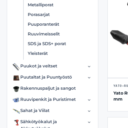
Metalliporat
Porasarjat
Puuporanterät
Ruuvimeisselit
SDS ja SDS+ porat
Yleisterät
Puukot ja veitset
Erikoisveitset
Puutaltat ja Puuntyöstö
Katkoteräveitset
Aihiot ja Materiaalit
YATO-R
Rakennuspaljut ja sangot
Yato R
Kuorimapihdit
Kaiverrustaltat ja
mm
Ruuvipenkit ja Puristimet
vuolupuukot
Puukot
Puristimet
Sahat ja Viilat
Merkkausveitset ja piirtimet
Varaterät
Ruuvipenkit
Käsisahat
Sorvitaltat
Sähkötyökalut ja