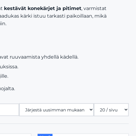
at
kestävät konekärjet ja pitimet
, varmistat
dukas kärki istuu tarkasti paikoillaan, mikä
in.
avat ruuvaamista yhdellä kädellä.
uksissa.
lle.
jalta.
Tuotteita
sivulla