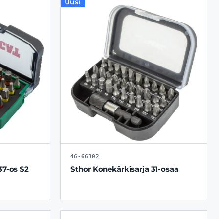
Uusi
46-66302
37-os S2
Sthor Konekärkisarja 31-osaa