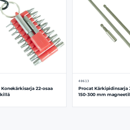
40613
 Konekärkisarja 22-osaa
Procat Kärkipidinsarja 
killä
150-300 mm magneetil