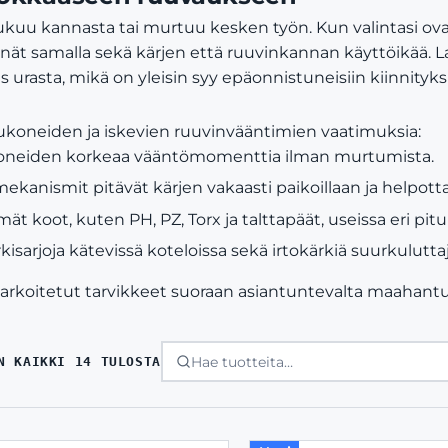
ukuu kannasta tai murtuu kesken työn. Kun valintasi ov
ät samalla sekä kärjen että ruuvinkannan käyttöikää. Laa
urasta, mikä on yleisin syy epäonnistuneisiin kiinnityksi
koneiden ja iskevien ruuvinvääntimien vaatimuksia:
oneiden korkeaa vääntömomenttia ilman murtumista.
mekanismit pitävät kärjen vakaasti paikoillaan ja helpott
ät koot, kuten PH, PZ, Torx ja talttapäät, useissa eri pitu
sarjoja kätevissä koteloissa sekä irtokärkiä suurkuluttaji
arkoitetut tarvikkeet suoraan asiantuntevalta maahantuo
SORTED
N KAIKKI 14 TULOSTA
BY
LATEST