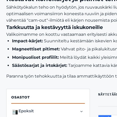
Sähkötyökalun teho on hyödytön, jos ruuvauskärki li
optimaalisen voimansiirron koneesta ruuviin ja pidenn
vähentää "cam-out"-ilmiötä eli kärjen nousemista pois 
Tarkkuutta ja kestävyyttä iskukoneille
Valikoimamme on koottu vastaamaan erityisesti akku
Impact-kärjet:
Suunniteltu kestämään iskevien k
Magneettiset pitimet:
Vahvat pito- ja pikalukitus
Monipuoliset profiilit:
Meiltä löydät kaikki yleisimm
Säästösarjat ja irtokärjet:
Tarjoamme kattavia kärki
Paranna työn tehokkuutta ja tilaa ammattikäyttöön t
NÄYTETÄÄ
OSASTOT
Epoksit