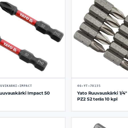
UUVIKARKI-IMPACT
46-YT-78135
uuvauskärki Impact 50
Yato Ruuvauskärki 1/4
PZ2 S2 teräs 10 kpl