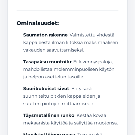
Ominaisuudet:
Saumaton rakenne
: Valmistettu yhdestä
kappaleesta ilman liitoksia maksimaalisen
vakauden saavuttamiseksi.
Tasapaksu muotoilu
: Ei levennyspaloja,
mahdollistaa molemminpuolisen käytön
ja helpon asettelun tasoille.
Suurikokoiset sivut
: Erityisesti
suunniteltu pitkien kappaleiden ja
suurten pintojen mittaamiseen.
Täysmetallinen runko
: Kestää kovaa
mekaanista käyttöä ja säilyttää muotonsa.
Monikäyttöinen reuna
: Toimii sekä