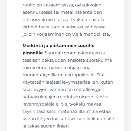
runkojen kasaamisessa, oviaukkojen
asennuksessa tai metallirakenteiden
hitsausvalmisteluissa. Työkalun avulla
virheet havaitaan aikaisessa vaiheessa,
jolloin korjaaminen on vielä mahdollista.
Merkintä ja piirtäminen suurille
pinnoille
: Saumattoman rakenteen ja
tasaisen paksuuden ansiosta suorakulma
toimii erinomaisena ohjaimena
merkintäkynille tai piirtopuikoille. Sitä
käytetään laajasti levymateriaalien, kuten
kipsilevyjen, vanerin tai metallilevyjen,
katkaisulinjojen merkitsemiseen. Koska
levennyspaloja ei ole, työkalu makaa
täysin tasaisesti materiaalilla, mikä estää
kynän kärjen luiskahtamisen työkalun alle
ja takaa suoran linjan.