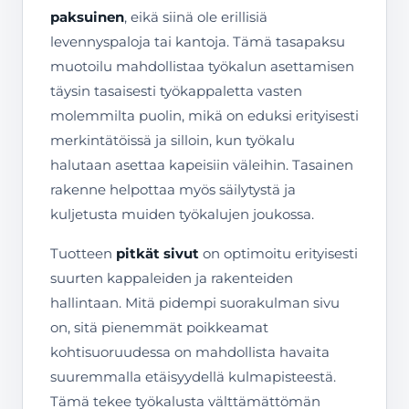
paksuinen
, eikä siinä ole erillisiä
levennyspaloja tai kantoja. Tämä tasapaksu
muotoilu mahdollistaa työkalun asettamisen
täysin tasaisesti työkappaletta vasten
molemmilta puolin, mikä on eduksi erityisesti
merkintätöissä ja silloin, kun työkalu
halutaan asettaa kapeisiin väleihin. Tasainen
rakenne helpottaa myös säilytystä ja
kuljetusta muiden työkalujen joukossa.
Tuotteen
pitkät sivut
on optimoitu erityisesti
suurten kappaleiden ja rakenteiden
hallintaan. Mitä pidempi suorakulman sivu
on, sitä pienemmät poikkeamat
kohtisuoruudessa on mahdollista havaita
suuremmalla etäisyydellä kulmapisteestä.
Tämä tekee työkalusta välttämättömän