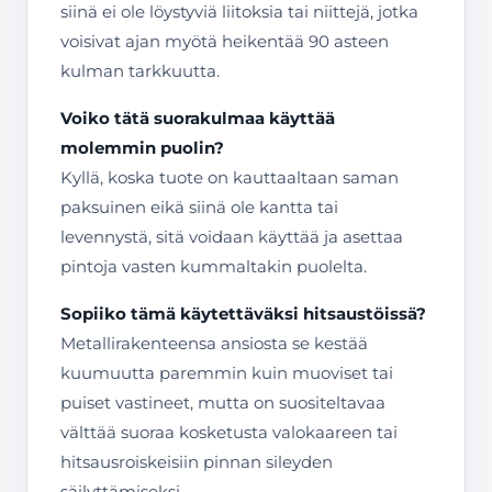
siinä ei ole löystyviä liitoksia tai niittejä, jotka
voisivat ajan myötä heikentää 90 asteen
kulman tarkkuutta.
Voiko tätä suorakulmaa käyttää
molemmin puolin?
Kyllä, koska tuote on kauttaaltaan saman
paksuinen eikä siinä ole kantta tai
levennystä, sitä voidaan käyttää ja asettaa
pintoja vasten kummaltakin puolelta.
Sopiiko tämä käytettäväksi hitsaustöissä?
Metallirakenteensa ansiosta se kestää
kuumuutta paremmin kuin muoviset tai
puiset vastineet, mutta on suositeltavaa
välttää suoraa kosketusta valokaareen tai
hitsausroiskeisiin pinnan sileyden
säilyttämiseksi.