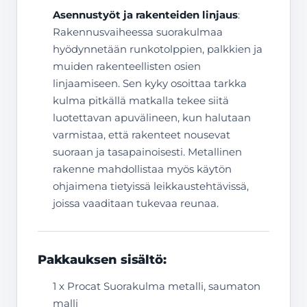
Asennustyöt ja rakenteiden linjaus
:
Rakennusvaiheessa suorakulmaa
hyödynnetään runkotolppien, palkkien ja
muiden rakenteellisten osien
linjaamiseen. Sen kyky osoittaa tarkka
kulma pitkällä matkalla tekee siitä
luotettavan apuvälineen, kun halutaan
varmistaa, että rakenteet nousevat
suoraan ja tasapainoisesti. Metallinen
rakenne mahdollistaa myös käytön
ohjaimena tietyissä leikkaustehtävissä,
joissa vaaditaan tukevaa reunaa.
Pakkauksen sisältö:
1 x Procat Suorakulma metalli, saumaton
malli