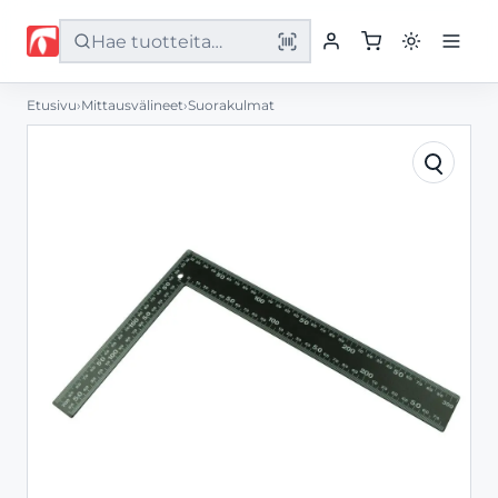
Etusivu
›
Mittausvälineet
›
Suorakulmat
Etusivu
Tuotteet
Palvelut
Yritys
Yhteystiedot