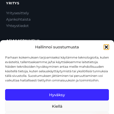
YRITYS
Yritysesittely
Ajankohtaista
Yhteystiedot
ASIAKASPALVELU
Hallinnoi suostumusta
Ota yhteyttä
Oma tili
Parhaan kokemuksen tarjoamiseksi käytämme teknologioita, kuten
evästeitä, tallentaaksemme ja/tai käyttääksemme laitetietoja.
Maksutavat
Näiden tekniikoiden hyväksyminen antaa meille mahdollisuuden
Toimitustavat
käsitellä tietoja, kuten selauskäyttäytymistä tai yksilöllisiä tunnuksia
Usein kysytyt kysymykset
tällä sivustolla. Suostumuksen jättäminen tai peruuttaminen voi
vaikuttaa haitallisesti tiettyihin ominaisuuksiin ja toimintoihin.
+358 44 270 3795
asiakaspalvelu@toolcat.fi
Hyväksy
Kiellä
© 2026 Toolcat Oy · Y-tunnus 1059567-7 · Kalustetie 1, 01720