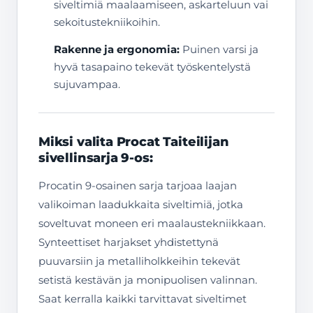
siveltimiä maalaamiseen, askarteluun vai
sekoitustekniikoihin.
Rakenne ja ergonomia:
Puinen varsi ja
hyvä tasapaino tekevät työskentelystä
sujuvampaa.
Miksi valita Procat Taiteilijan
sivellinsarja 9-os:
Procatin 9-osainen sarja tarjoaa laajan
valikoiman laadukkaita siveltimiä, jotka
soveltuvat moneen eri maalaustekniikkaan.
Synteettiset harjakset yhdistettynä
puuvarsiin ja metalliholkkeihin tekevät
setistä kestävän ja monipuolisen valinnan.
Saat kerralla kaikki tarvittavat siveltimet