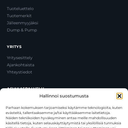
Tuoteluettelo
Tuotemerkit
Jälleenmyyjäksi
Dump & Pump
YRITYS
Yritysesittely
Ajankohtaista
Yhteystiedot
ASIAKASPALVELU
Hallinnoi suostumusta
Ota yhteyttä
Oma tili
Parhaan kokemuksen tarjoamiseksi käytämme teknologioita, kuten
evästeitä, tallentaaksemme ja/tai käyttääksemme laitetietoja.
Maksutavat
Näiden tekniikoiden hyväksyminen antaa meille mahdollisuuden
Toimitustavat
käsitellä tietoja, kuten selauskäyttäytymistä tai yksilöllisiä tunnuksia