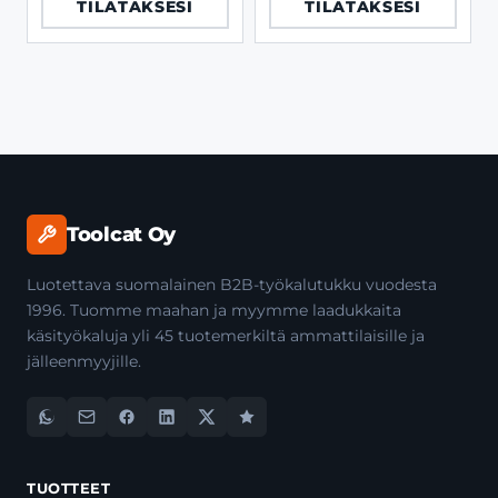
TILATAKSESI
TILATAKSESI
Toolcat Oy
Luotettava suomalainen B2B-työkalutukku vuodesta
1996. Tuomme maahan ja myymme laadukkaita
käsityökaluja yli 45 tuotemerkiltä ammattilaisille ja
jälleenmyyjille.
TUOTTEET