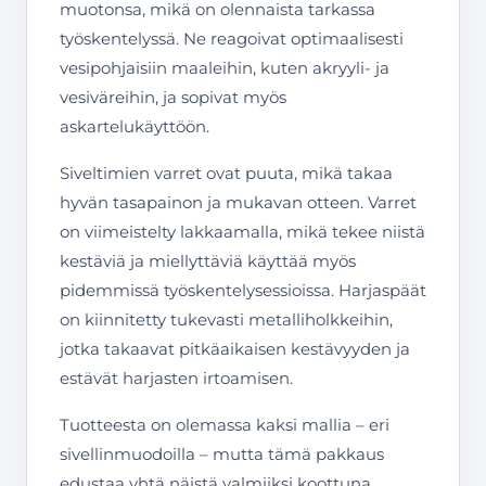
muotonsa, mikä on olennaista tarkassa
työskentelyssä. Ne reagoivat optimaalisesti
vesipohjaisiin maaleihin, kuten akryyli- ja
vesiväreihin, ja sopivat myös
askartelukäyttöön.
Siveltimien varret ovat puuta, mikä takaa
hyvän tasapainon ja mukavan otteen. Varret
on viimeistelty lakkaamalla, mikä tekee niistä
kestäviä ja miellyttäviä käyttää myös
pidemmissä työskentelysessioissa. Harjaspäät
on kiinnitetty tukevasti metalliholkkeihin,
jotka takaavat pitkäaikaisen kestävyyden ja
estävät harjasten irtoamisen.
Tuotteesta on olemassa kaksi mallia – eri
sivellinmuodoilla – mutta tämä pakkaus
edustaa yhtä näistä valmiiksi koottuna,