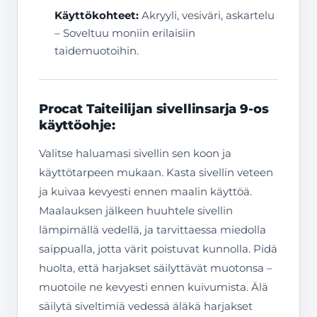
Käyttökohteet:
Akryyli, vesiväri, askartelu
– Soveltuu moniin erilaisiin
taidemuotoihin.
Procat Taiteilijan sivellinsarja 9-os
käyttöohje:
Valitse haluamasi sivellin sen koon ja
käyttötarpeen mukaan. Kasta sivellin veteen
ja kuivaa kevyesti ennen maalin käyttöä.
Maalauksen jälkeen huuhtele sivellin
lämpimällä vedellä, ja tarvittaessa miedolla
saippualla, jotta värit poistuvat kunnolla. Pidä
huolta, että harjakset säilyttävät muotonsa –
muotoile ne kevyesti ennen kuivumista. Älä
säilytä siveltimiä vedessä äläkä harjakset