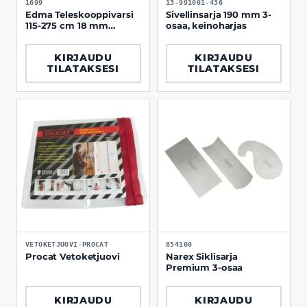
1699
13-991001-436
Edma Teleskooppivarsi
Sivellinsarja 190 mm 3-
115-275 cm 18 mm
osaa, keinoharjas
kierteellä
KIRJAUDU
KIRJAUDU
TILATAKSESI
TILATAKSESI
VETOKETJUOVI-PROCAT
854100
Procat Vetoketjuovi
Narex Siklisarja
Premium 3-osaa
KIRJAUDU
KIRJAUDU