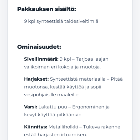
Pakkauksen sisältö:
9 kpl synteettisiä taidesiveltimiä
Ominaisuudet:
Sivellinmäärä:
9 kpl – Tarjoaa laajan
valikoiman eri kokoja ja muotoja.
Harjakset:
Synteettistä materiaalia – Pitää
muotonsa, kestää käyttöä ja sopii
vesipohjaisille maaleille.
Varsi:
Lakattu puu – Ergonominen ja
kevyt käyttää pitkäänkin.
Kiinnitys:
Metalliholkki – Tukeva rakenne
estää harjasten irtoamisen.