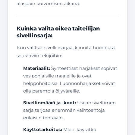
alaspäin kuivumisen aikana.
Kuinka valita oikea taiteilijan
sivellinsarja:
Kun valitset sivellinsarjaa, kiinnitä huomiota
seuraaviin tekijöihin:
Materiaalit:
Synteettiset harjakset sopivat
vesipohjaisille maaleille ja ovat
helppohoitoisia. Luonnonharjakset voivat
olla parempia öljyväreille.
Sivellinmäärä ja -koot:
Usean siveltimen
sarja tarjoaa enemmän vaihtoehtoja
erilaisiin tehtäviin.
Käyttötarkoitus:
Mieti, käytätkö