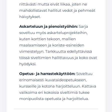
riittävästi mutta eivät liikaa, joten ne
mahdollistavat hallitut vedot ja pehmeät
häivytykset.
Askarteluun ja pienoistyöhön:
Sarja
soveltuu myös askarteluprojekteihin,
kuten korttien tekoon, mallien
maalaamiseen ja koriste-esineiden
viimeistelyyn. Tarkkuutta edellyttävissä
töissä siveltimien hallittavuus ja koko ovat
hyödyksi.
Opetus- ja harrastekäyttöön:
Soveltuu
erinomaisesti kuvataideopetukseen,
kursseille ja kotona harjoitteluun. Kattava
valikoima eri kokoisia siveltimiä tukee
monipuolista opetusta ja harjoittelua.