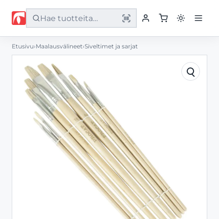
Etusivu
›
Maalausvälineet
›
Siveltimet ja sarjat
Etusivu
Tuotteet
Palvelut
Yritys
Yhteystiedot