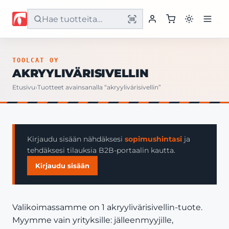
Etusivu
TOOLCAT OY
AKRYYLIVÄRISIVELLIN
Tuotteet
Etusivu
›
Tuotteet avainsanalla “akryylivärisivellin”
Palvelut
Yritys
Kirjaudu sisään nähdäksesi
sopimushintasi
ja
tehdäksesi tilauksia B2B-portaalin kautta.
Yhteystiedot
Kirjaudu sisään
Valikoimassamme on 1 akryylivärisivellin-tuote.
Myymme vain yrityksille: jälleenmyyjille,