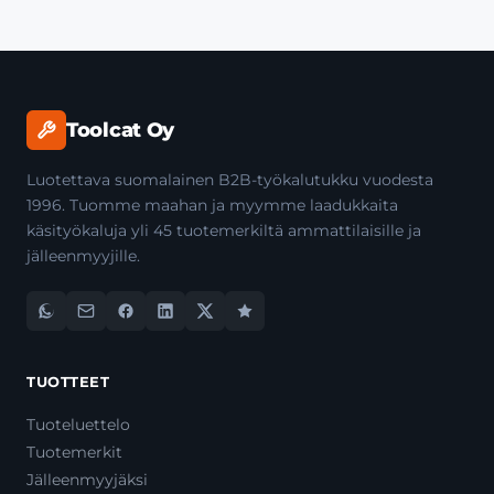
Toolcat Oy
Luotettava suomalainen B2B-työkalutukku vuodesta
1996. Tuomme maahan ja myymme laadukkaita
käsityökaluja yli 45 tuotemerkiltä ammattilaisille ja
jälleenmyyjille.
TUOTTEET
Tuoteluettelo
Tuotemerkit
Jälleenmyyjäksi