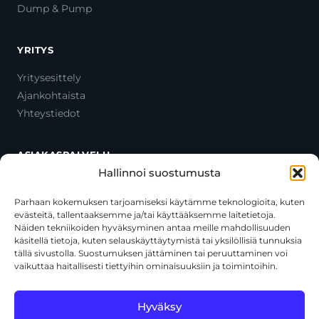
Dump & Pump
YRITYS
Yritysesittely
Ajankohtaista
Yhteystiedot
ASIAKASPALVELU
Hallinnoi suostumusta
Ota yhteyttä
Oma tili
Parhaan kokemuksen tarjoamiseksi käytämme teknologioita, kuten
evästeitä, tallentaaksemme ja/tai käyttääksemme laitetietoja.
Maksutavat
Näiden tekniikoiden hyväksyminen antaa meille mahdollisuuden
Toimitustavat
käsitellä tietoja, kuten selauskäyttäytymistä tai yksilöllisiä tunnuksia
Usein kysytyt kysymykset
tällä sivustolla. Suostumuksen jättäminen tai peruuttaminen voi
vaikuttaa haitallisesti tiettyihin ominaisuuksiin ja toimintoihin.
+358 44 270 3795
asiakaspalvelu@toolcat.fi
Hyväksy