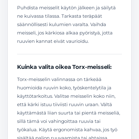
Puhdista meisselit käytön jälkeen ja säilytä
ne kuivassa tilassa. Tarkasta teräpäät
säännöllisesti kulumien varalta. Vaihda
meisseli, jos kärkiosa alkaa pyöristyä, jotta
ruuvien kannat eivät vaurioidu.
Kuinka valita oikea Torx-meisseli:
Torx-meisselin valinnassa on tärkeää
huomioida ruuvin koko, työskentelytila ja
käyttötarkoitus. Valitse meisselin koko niin,
että kärki istuu tiiviisti ruuvin uraan. Vältä
käyttämästä liian suurta tai pientä meisseliä,
sillä tämä voi vahingoittaa ruuvia tai
työkalua. Käytä ergonomista kahvaa, jos työ
sisältää paljon ruuvaamista tai ahtaissa