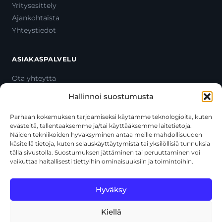
Yritysesittely
Ajankohtaista
Yhteystiedot
ASIAKASPALVELU
Ota yhteyttä
Oma tili
Hallinnoi suostumusta
Maksutavat
Toimitustavat
Parhaan kokemuksen tarjoamiseksi käytämme teknologioita, kuten
evästeitä, tallentaaksemme ja/tai käyttääksemme laitetietoja.
Usein kysytyt kysymykset
Näiden tekniikoiden hyväksyminen antaa meille mahdollisuuden
+358 44 270 3795
käsitellä tietoja, kuten selauskäyttäytymistä tai yksilöllisiä tunnuksia
asiakaspalvelu@toolcat.fi
tällä sivustolla. Suostumuksen jättäminen tai peruuttaminen voi
vaikuttaa haitallisesti tiettyihin ominaisuuksiin ja toimintoihin.
Tätä sivustoa suojaa reCAPTCHA, ja siihen sovelletaan Googlen
Hyväksy
tietosuojakäytäntöä
ja
käyttöehtoja
.
Kiellä
© 2026 Toolcat Oy · Y-tunnus 1059567-7 · Kalustetie 1, 01720