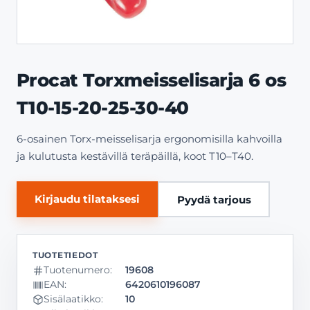
Procat Torxmeisselisarja 6 os
T10-15-20-25-30-40
6-osainen Torx-meisselisarja ergonomisilla kahvoilla
ja kulutusta kestävillä teräpäillä, koot T10–T40.
Kirjaudu tilataksesi
Pyydä tarjous
Tuotenumero:
19608
EAN:
6420610196087
Sisälaatikko:
10