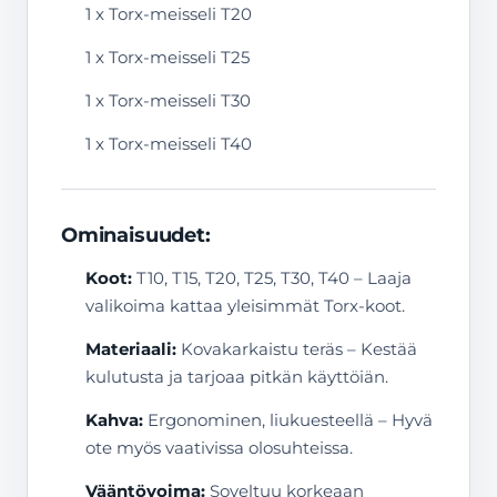
1 x Torx-meisseli T20
1 x Torx-meisseli T25
1 x Torx-meisseli T30
1 x Torx-meisseli T40
Ominaisuudet:
Koot:
T10, T15, T20, T25, T30, T40 – Laaja
valikoima kattaa yleisimmät Torx-koot.
Materiaali:
Kovakarkaistu teräs – Kestää
kulutusta ja tarjoaa pitkän käyttöiän.
Kahva:
Ergonominen, liukuesteellä – Hyvä
ote myös vaativissa olosuhteissa.
Vääntövoima:
Soveltuu korkeaan