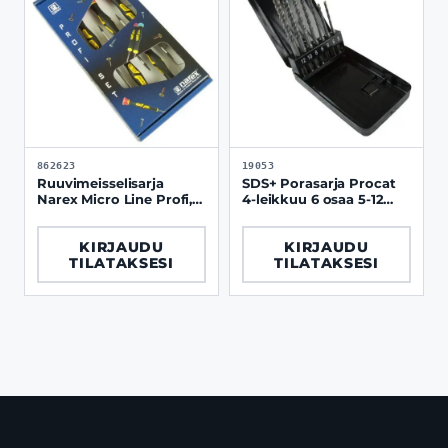
862623
19053
Ruuvimeisselisarja
SDS+ Porasarja Procat
Narex Micro Line Profi,
4-leikkuu 6 osaa 5-12
torx
mm, metallilaatikko
KIRJAUDU
KIRJAUDU
TILATAKSESI
TILATAKSESI