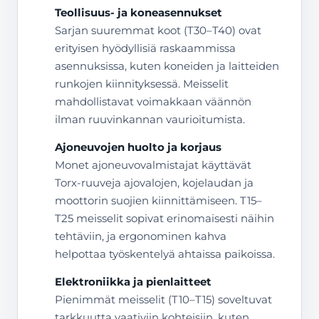
Teollisuus- ja koneasennukset
Sarjan suuremmat koot (T30–T40) ovat
erityisen hyödyllisiä raskaammissa
asennuksissa, kuten koneiden ja laitteiden
runkojen kiinnityksessä. Meisselit
mahdollistavat voimakkaan väännön
ilman ruuvinkannan vaurioitumista.
Ajoneuvojen huolto ja korjaus
Monet ajoneuvovalmistajat käyttävät
Torx-ruuveja ajovalojen, kojelaudan ja
moottorin suojien kiinnittämiseen. T15–
T25 meisselit sopivat erinomaisesti näihin
tehtäviin, ja ergonominen kahva
helpottaa työskentelyä ahtaissa paikoissa.
Elektroniikka ja pienlaitteet
Pienimmät meisselit (T10–T15) soveltuvat
tarkkuutta vaativiin kohteisiin, kuten