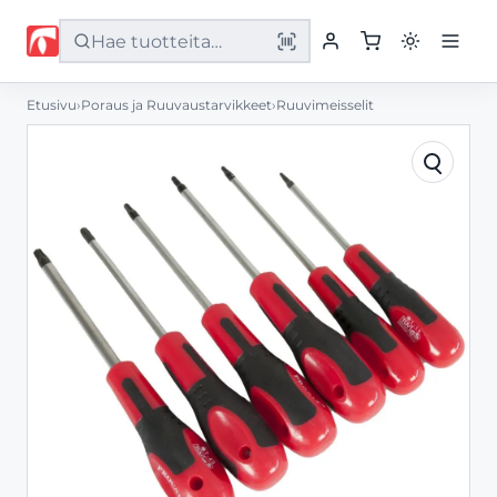
Etusivu
›
Poraus ja Ruuvaustarvikkeet
›
Ruuvimeisselit
Etusivu
Tuotteet
Palvelut
Yritys
Yhteystiedot