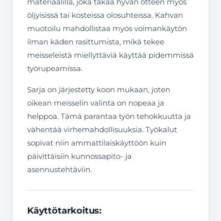
materiaalilla, joka takaa hyvän otteen myös
öljyisissä tai kosteissa olosuhteissa. Kahvan
muotoilu mahdollistaa myös voimankäytön
ilman käden rasittumista, mikä tekee
meisseleistä miellyttäviä käyttää pidemmissä
työrupeamissa.
Sarja on järjestetty koon mukaan, joten
oikean meisselin valinta on nopeaa ja
helppoa. Tämä parantaa työn tehokkuutta ja
vähentää virhemahdollisuuksia. Työkalut
sopivat niin ammattilaiskäyttöön kuin
päivittäisiin kunnossapito- ja
asennustehtäviin.
Käyttötarkoitus: