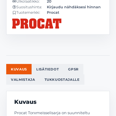
Ulkolaatikko:
20
Kirjaudu nähdäksesi hinnan
Suositushinta:
Tuotemerkki:
Procat
KUVAUS
LISÄTIEDOT
GPSR
VALMISTAJA
TUKKUOSTAJALLE
Kuvaus
Procat Torxmeisselisarja on suunniteltu