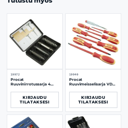
Tutustu myös
19972
19940
Procat
Procat
Ruuvinirrotussarja 4
Ruuvimeisselisarja VDE
osaa
8 osaa, eristetty 1000V
KIRJAUDU
KIRJAUDU
TILATAKSESI
TILATAKSESI