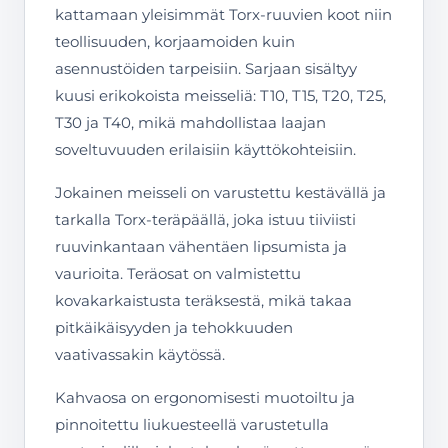
kattamaan yleisimmät Torx-ruuvien koot niin
teollisuuden, korjaamoiden kuin
asennustöiden tarpeisiin. Sarjaan sisältyy
kuusi erikokoista meisseliä: T10, T15, T20, T25,
T30 ja T40, mikä mahdollistaa laajan
soveltuvuuden erilaisiin käyttökohteisiin.
Jokainen meisseli on varustettu kestävällä ja
tarkalla Torx-teräpäällä, joka istuu tiiviisti
ruuvinkantaan vähentäen lipsumista ja
vaurioita. Teräosat on valmistettu
kovakarkaistusta teräksestä, mikä takaa
pitkäikäisyyden ja tehokkuuden
vaativassakin käytössä.
Kahvaosa on ergonomisesti muotoiltu ja
pinnoitettu liukuesteellä varustetulla