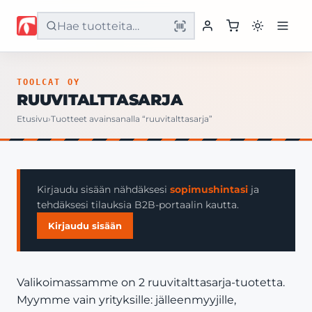
Etusivu
TOOLCAT OY
RUUVITALTTASARJA
Tuotteet
Etusivu
›
Tuotteet avainsanalla “ruuvitalttasarja”
Palvelut
Yritys
Kirjaudu sisään nähdäksesi
sopimushintasi
ja
tehdäksesi tilauksia B2B-portaalin kautta.
Yhteystiedot
Kirjaudu sisään
Valikoimassamme on 2 ruuvitalttasarja-tuotetta.
Myymme vain yrityksille: jälleenmyyjille,