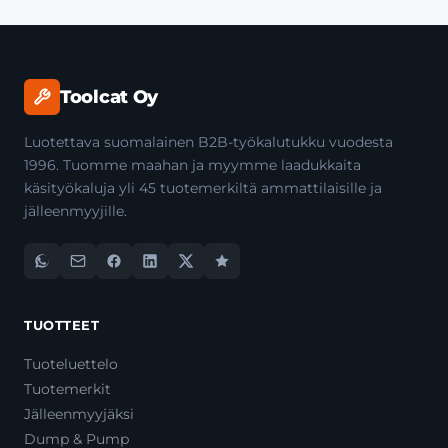
Toolcat Oy
Luotettava suomalainen B2B-työkalutukku vuodesta
1996. Tuomme maahan ja myymme laadukkaita
käsityökaluja yli 45 tuotemerkiltä ammattilaisille ja
jälleenmyyjille.
TUOTTEET
Tuoteluettelo
Tuotemerkit
Jälleenmyyjäksi
Dump & Pump