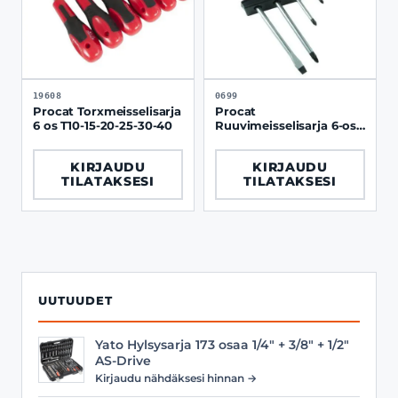
19608
0699
Procat Torxmeisselisarja
Procat
6 os T10-15-20-25-30-40
Ruuvimeisselisarja 6-os
seinätelineellä
KIRJAUDU
KIRJAUDU
TILATAKSESI
TILATAKSESI
UUTUUDET
Yato Hylsysarja 173 osaa 1/4" + 3/8" + 1/2"
AS-Drive
Kirjaudu nähdäksesi hinnan →