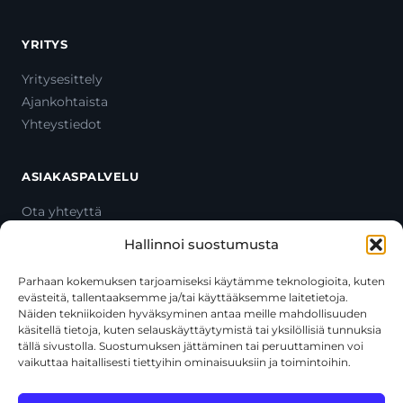
YRITYS
Yritysesittely
Ajankohtaista
Yhteystiedot
ASIAKASPALVELU
Ota yhteyttä
Oma tili
Hallinnoi suostumusta
Maksutavat
Toimitustavat
Parhaan kokemuksen tarjoamiseksi käytämme teknologioita, kuten
evästeitä, tallentaaksemme ja/tai käyttääksemme laitetietoja.
Usein kysytyt kysymykset
Näiden tekniikoiden hyväksyminen antaa meille mahdollisuuden
+358 44 270 3795
käsitellä tietoja, kuten selauskäyttäytymistä tai yksilöllisiä tunnuksia
asiakaspalvelu@toolcat.fi
tällä sivustolla. Suostumuksen jättäminen tai peruuttaminen voi
vaikuttaa haitallisesti tiettyihin ominaisuuksiin ja toimintoihin.
Tätä sivustoa suojaa reCAPTCHA, ja siihen sovelletaan Googlen