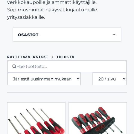
verkkokaupoille ja ammattikäyttäjille.
Sopimushinnat näkyvät kirjautuneille
yritysasiakkaille.
OSASTOT
SORTED
NÄYTETÄÄN KAIKKI 2 TULOSTA
BY
LATEST
Tuotteita
sivulla