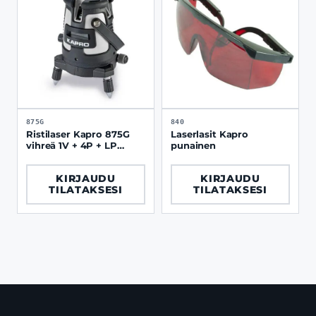
875G
840
Ristilaser Kapro 875G
Laserlasit Kapro
vihreä 1V + 4P + LP
punainen
pehmeä kotelo
KIRJAUDU
KIRJAUDU
TILATAKSESI
TILATAKSESI