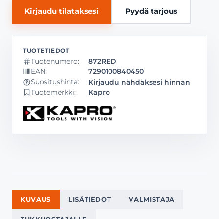
Kirjaudu tilataksesi
Pyydä tarjous
Tuotenumero:
872RED
EAN:
7290100840450
Kirjaudu nähdäksesi hinnan
Suositushinta:
Tuotemerkki:
Kapro
KUVAUS
LISÄTIEDOT
VALMISTAJA
TUKKUOSTAJALLE