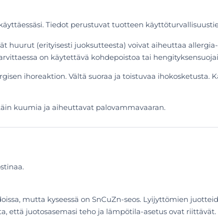
 käyttäessäsi. Tiedot perustuvat tuotteen käyttöturvallisuust
t huurut (erityisesti juoksutteesta) voivat aiheuttaa allergia
tarvittaessa on käytettävä kohdepoistoa tai hengityksensuojai
ergisen ihoreaktion. Vältä suoraa ja toistuvaa ihokosketusta. K
rittäin kuumia ja aiheuttavat palovammavaaran.
stinaa.
edoissa, mutta kyseessä on SnCuZn-seos. Lyijyttömien juottei
sta, että juotosasemasi teho ja lämpötila-asetus ovat riittävät.