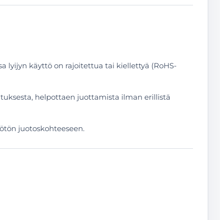
 lyijyn käyttö on rajoitettua tai kiellettyä (RoHS-
uksesta, helpottaen juottamista ilman erillistä
syötön juotoskohteeseen.