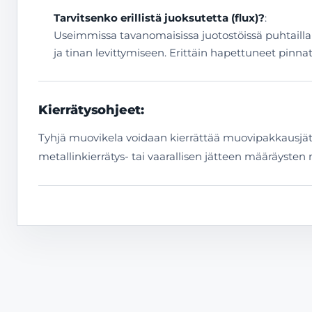
Tarvitsenko erillistä juoksutetta (flux)?
:
Useimmissa tavanomaisissa juotostöissä puhtailla p
ja tinan levittymiseen. Erittäin hapettuneet pinnat
Kierrätysohjeet:
Tyhjä muovikela voidaan kierrättää muovipakkausjätte
metallinkierrätys- tai vaarallisen jätteen määräysten 