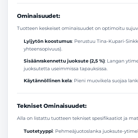
Ominaisuudet:
Tuotteen keskeiset ominaisuudet on optimoitu sujuva
Lyijytön koostumus
: Perustuu Tina-Kupari-Sinkki
yhteensopivuus).
Sisäänrakennettu juoksute (2,5 %)
: Langan ytime
juoksutetta useimmissa tapauksissa.
Käytännöllinen kela
: Pieni muovikela suojaa lan
Tekniset Ominaisuudet:
Alla on listattu tuotteen tekniset spesifikaatiot ja m
Tuotetyyppi
: Pehmeäjuotoslanka juoksute-ytimel