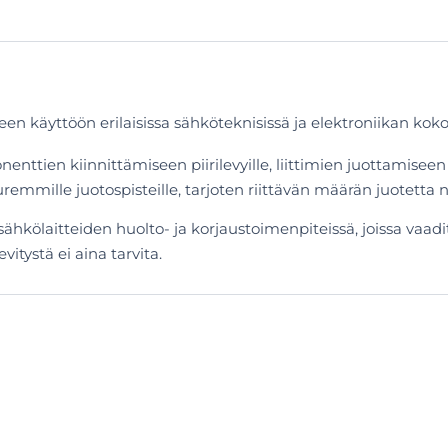
en käyttöön erilaisissa sähköteknisissä ja elektroniikan koko
enttien kiinnittämiseen piirilevyille, liittimien juottamise
uremmille juotospisteille, tarjoten riittävän määrän juotetta 
 sähkölaitteiden huolto- ja korjaustoimenpiteissä, joissa vaadi
vitystä ei aina tarvita.