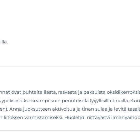
lla.
nat ovat puhtaita liasta, rasvasta ja paksuista oksidikerroksis
illisesti korkeampi kuin perinteisillä lyijyllisillä tinoilla. K
n). Anna juoksutteen aktivoitua ja tinan sulaa ja levitä tasaise
än liitoksen varmistamiseksi. Huolehdi riittävästä ilmanvaihdo