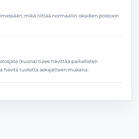
ytimessään, mikä riittää normaaliin oksidien poistoon
osjäte (kuona) tulee hävittää paikallisten
 Älä hävitä tuotetta sekajätteen mukana.