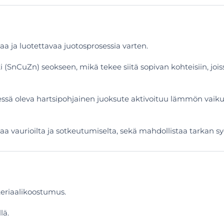
a ja luotettavaa juotosprosessia varten.
 (SnCuZn) seokseen, mikä tekee siitä sopivan kohteisiin, joissa
ssä oleva hartsipohjainen juoksute aktivoituu lämmön vaikut
kaa vaurioilta ja sotkeutumiselta, sekä mahdollistaa tarkan 
ateriaalikoostumus.
lä.