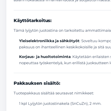
Käyttötarkoitus:
Tämä lyijytön juotostina on tarkoitettu ammattimaise
Yleiselektroniikka ja sähkötyöt
: Soveltuu kompon
paksuus on ihanteellinen keskikokoisille ja sitä su
Korjaus- ja huoltotoiminta
: Käytetään erilaisten
nopeuttaa työskentelyä, kun erillistä juoksutteen le
Pakkauksen sisältö:
Tuotepakkaus sisältää seuraavat nimikkeet:
1 kpl Lyijytön juotostinakela (SnCuZn), 2 mm.