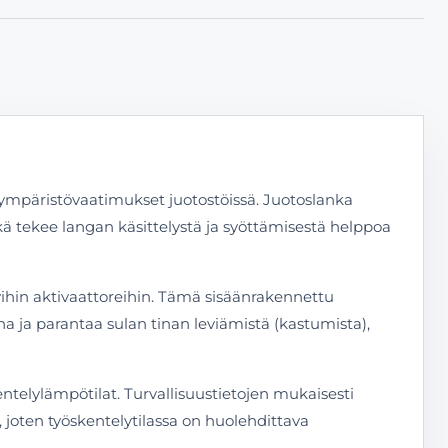
 ympäristövaatimukset juotostöissä. Juotoslanka
kä tekee langan käsittelystä ja syöttämisestä helppoa
ättyihin aktivaattoreihin. Tämä sisäänrakennettu
a ja parantaa sulan tinan leviämistä (kastumista),
entelylämpötilat. Turvallisuustietojen mukaisesti
a, joten työskentelytilassa on huolehdittava