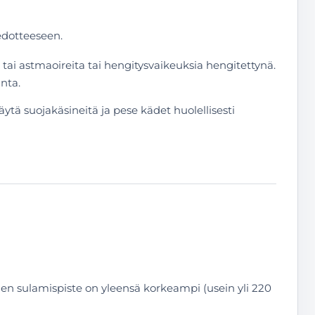
iedotteeseen.
- tai astmaoireita tai hengitysvaikeuksia hengitettynä.
nta.
äytä suojakäsineitä ja pese kädet huolellisesti
den sulamispiste on yleensä korkeampi (usein yli 220