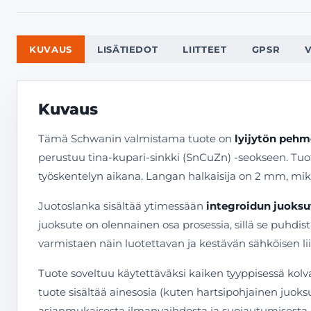
KUVAUS
LISÄTIEDOT
LIITTEET
GPSR
Kuvaus
Tämä Schwanin valmistama tuote on
lyijytön peh
perustuu tina-kupari-sinkki (SnCuZn) -seokseen. Tuo
työskentelyn aikana. Langan halkaisija on 2 mm, mikä
Juotoslanka sisältää ytimessään
integroidun juoksut
juoksute on olennainen osa prosessia, sillä se puhdi
varmistaen näin luotettavan ja kestävän sähköisen li
Tuote soveltuu käytettäväksi kaiken tyyppisessä kolva
tuote sisältää ainesosia (kuten hartsipohjainen juoksut
asianmukaisesta ilmanvaihdosta ja suojautumisesta.