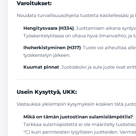
Varoitukset:
Noudata turvallisuusohjeita tuotetta käsitellessäsi ja
Hengitysvaara (H334)
: Juottamisen aikana syntyvä
Työskentelytilassa on oltava hyvä ilmanvaihto, ja 
Ihoherkistyminen (H317)
: Tuote voi aiheuttaa all
työskentelyn jälkeen.
Kuumat pinnat
: Juotoskolvi ja sula juote ovat e
Usein Kysyttyä, UKK:
Vastauksia yleisimpiin kysymyksiin koskien tätä juoto
Mikä on tämän juotostinan sulamislämpötila?
:
Tarkkaa sulamispistettä ei ole määritelty tuoteti
°C) kuin perinteisten lyijyllisten juotteiden. Varmi