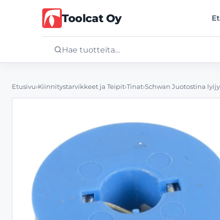
Toolcat Oy
Et
Etusivu
Etusivu
›
Kiinnitystarvikkeet ja Teipit
›
Tinat
›
Schwan Juotostina lyij
Tuotteet
Palvelut
Yritys
Yhteystiedot