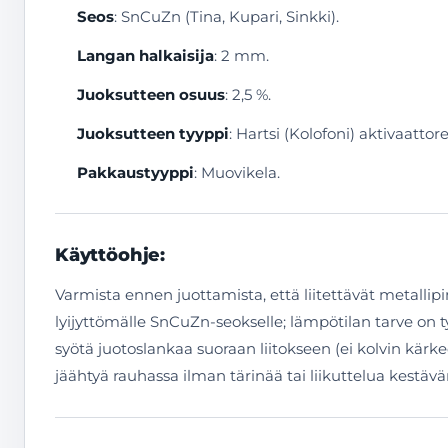
Seos
: SnCuZn (Tina, Kupari, Sinkki).
Langan halkaisija
: 2 mm.
Juoksutteen osuus
: 2,5 %.
Juoksutteen tyyppi
: Hartsi (Kolofoni) aktivaattorei
Pakkaustyyppi
: Muovikela.
Käyttöohje:
Varmista ennen juottamista, että liitettävät metallipin
lyijyttömälle SnCuZn-seokselle; lämpötilan tarve on tyyp
syötä juotoslankaa suoraan liitokseen (ei kolvin kärkee
jäähtyä rauhassa ilman tärinää tai liikuttelua kestäv