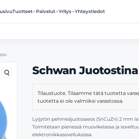
usivu
Tuotteet
Palvelut
Yritys
Yhteystiedot
ytön
Schwan Juotostina 
Tilaustuote. Tilaamme tätä tuotetta varas
tuotetta ei ole valmiiksi varastossa.
Lyijytön pehmeäjuotosseos (SnCuZn) 2 mm lank
Toimitetaan pienessä muovikelassa ja soveltuu 
elektroniikkasovelluksissa.