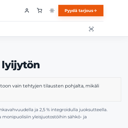
Pyydä tarjous
lyijytön
toon vain tehtyjen tilausten pohjalta, mikäli
avahvuudella ja 2,5 % integroidulla juoksutteella.
monipuolisiin yleisjuotostöihin sähkö- ja