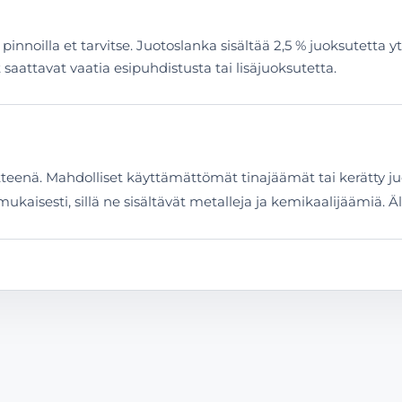
innoilla et tarvitse. Juotoslanka sisältää 2,5 % juoksutetta 
 saattavat vaatia esipuhdistusta tai lisäjuoksutetta.
enä. Mahdolliset käyttämättömät tinajäämät tai kerätty juot
mukaisesti, sillä ne sisältävät metalleja ja kemikaalijäämiä.