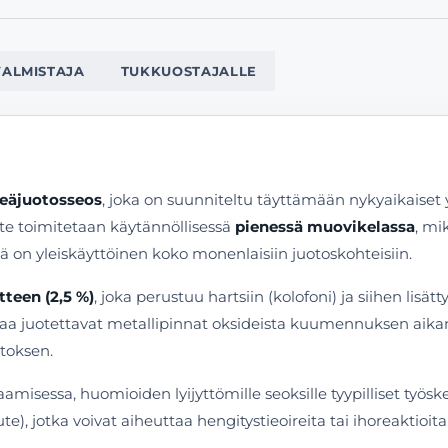
VALMISTAJA
TUKKUOSTAJALLE
meäjuotosseos
, joka on suunniteltu täyttämään nykyaikaiset
te toimitetaan käytännöllisessä
pienessä muovikelassa
, mi
 on yleiskäyttöinen koko monenlaisiin juotoskohteisiin.
teen (2,5 %)
, joka perustuu hartsiin (kolofoni) ja siihen lis
staa juotettavat metallipinnat oksideista kuumennuksen aikan
itoksen.
amisessa, huomioiden lyijyttömille seoksille tyypilliset työsk
e), jotka voivat aiheuttaa hengitystieoireita tai ihoreaktioit