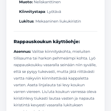
Muoto:
Neliskanttinen
Kiinnitystapa
: Lyötävä
Lukitus
: Mekaaninen liukukiristin
Rappauskoukun käyttöohje:
Asennus:
Valitse kiinnityskohta, mieluiten
tiilisauma tai harkon pehmeämpi kohta. Lyö
rappauskoukku vasaralla seinään niin syvälle,
että se pysyy tukevasti, mutta jätä riittävästi
vartta näkyviin kiinnitettävää kappaletta
varten. Aseta linjalauta tai levy koukun
varren viereen. Liu’uta koukun varressa oleva
kiristinlevy tiukasti lautaa vasten ja napauta
kiristintä kevyesti vasaralla lukituksen