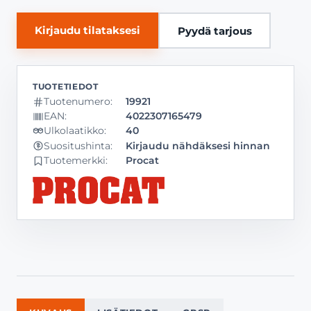
Kirjaudu tilataksesi
Pyydä tarjous
Tuotenumero:
19921
EAN:
4022307165479
Ulkolaatikko:
40
Kirjaudu nähdäksesi hinnan
Suositushinta:
Tuotemerkki:
Procat