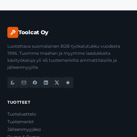
Toolcat Oy
Luotettava suomalainen B2B-työkalutukku vuodesta
1996. Tuomme maahan ja myymme laadukkaita
käsityökaluja yli 45 tuotemerkiltä ammattilaisille ja
jälleenmyyjille.
TUOTTEET
Tuoteluettelo
Tuotemerkit
Jälleenmyyjäksi