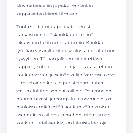
alusmateriaaliin ja paksumpienkin
kappaleiden kiinnittämisen.
Tuotteen toimintaperiaate perustuu
karkaistuun teräskoukkuun ja siinä
liikkuvaan lukitusmekanismiin. Koukku
lyödään vasaralla kiinnitysalustaan haluttuun
syvyyteen. Tämän jälkeen kiinnitettävä
kappale, kuten puinen linjalauta, asetetaan
koukun varren ja seinän väliin. Varressa oleva
L-muotoinen kiristin puristetaan lautaa
vasten, lukiten sen paikoilleen. Rakenne on
huomattavasti järeämpi kuin normaaleissa
nauloissa, mikä estää koukun vääntymisen
asennuksen aikana ja mahdollistaa saman
koukun uudelleenkäytön lukuisia kertoja.