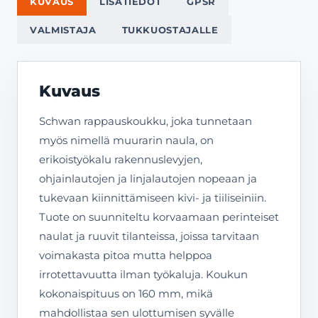
KUVAUS
LISÄTIEDOT
GPSR
VALMISTAJA
TUKKUOSTAJALLE
Kuvaus
Schwan rappauskoukku, joka tunnetaan
myös nimellä muurarin naula, on
erikoistyökalu rakennuslevyjen,
ohjainlautojen ja linjalautojen nopeaan ja
tukevaan kiinnittämiseen kivi- ja tiiliseiniin.
Tuote on suunniteltu korvaamaan perinteiset
naulat ja ruuvit tilanteissa, joissa tarvitaan
voimakasta pitoa mutta helppoa
irrotettavuutta ilman työkaluja. Koukun
kokonaispituus on 160 mm, mikä
mahdollistaa sen ulottumisen syvälle