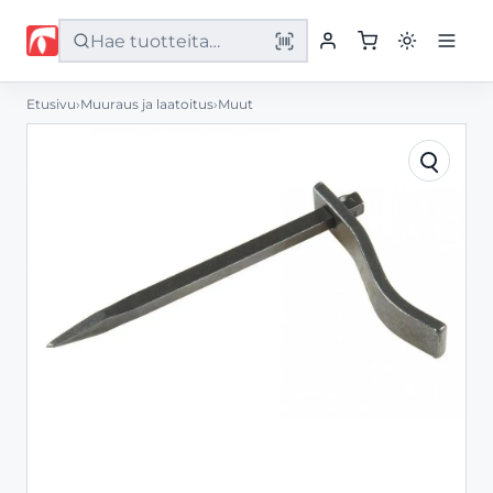
Etusivu
›
Muuraus ja laatoitus
›
Muut
Etusivu
Tuotteet
Palvelut
Yritys
Yhteystiedot