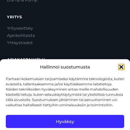
Dump & Pump
YRITYS
Yritysesittely
Ajankohtaista
Yhteystiedot
ASIAKASPALVELU
Hallinnoi suostumusta
Ota yhteyttä
Oma tili
Parhaan kokemuksen tarjoamiseksi käytämme teknologioita, kuten
evästeitä, tallentaaksemme ja/tai käyttääksemme laitetietoja.
Maksutavat
Näiden tekniikoiden hyväksyminen antaa meille mahdollisuuden
Toimitustavat
käsitellä tietoja, kuten selauskäyttäytymistä tai yksilöllisiä tunnuksia
Usein kysytyt kysymykset
tällä sivustolla. Suostumuksen jättäminen tai peruuttaminen voi
vaikuttaa haitallisesti tiettyihin ominaisuuksiin ja toimintoihin.
+358 44 270 3795
asiakaspalvelu@toolcat.fi
Hyväksy