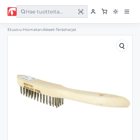
Etusivu
›
Hiomatarvikkeet
›
Teräsharjat
Etusivu
Tuotteet
Palvelut
Yritys
Yhteystiedot