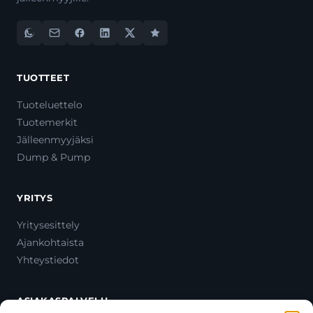
TUOTTEET
Tuoteluettelo
Tuotemerkit
Jälleenmyyjäksi
Dump & Pump
YRITYS
Yritysesittely
Ajankohtaista
Yhteystiedot
ASIAKASPALVELU