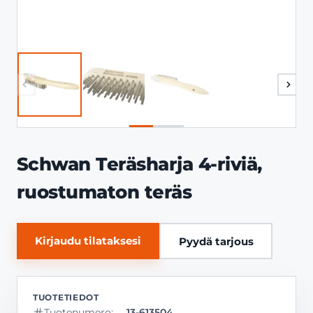
Schwan Teräsharja 4-riviä,
ruostumaton teräs
Kirjaudu tilataksesi
Pyydä tarjous
Tuotenumero:
13-613504