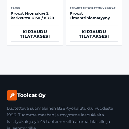
19099
TIMANTTIHIOMATYYNY-PROCAT
Procat Hiomakivi 2
Procat
karkeutta K150 / K320
Timanttihiomatyyny
KIRJAUDU
KIRJAUDU
TILATAKSESI
TILATAKSESI
Toolcat Oy
Luotettava suomalainen B2B-työkalutukku vuodesta
1996. Tuomme maahan ja myymme laadukkaita
käsityökaluja yli 45 tuotemerkiltä ammattilaisille ja
jälleenmyyjille.