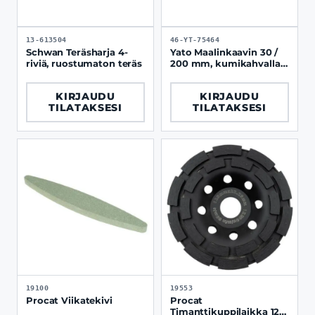
13-613504
46-YT-75464
Schwan Teräsharja 4-
Yato Maalinkaavin 30 /
riviä, ruostumaton teräs
200 mm, kumikahvalla,
2 -teräinen
KIRJAUDU
KIRJAUDU
TILATAKSESI
TILATAKSESI
19100
19553
Procat Viikatekivi
Procat
Timanttikuppilaikka 125