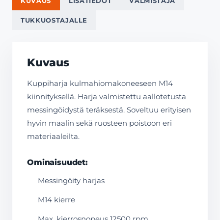
KUVAUS
LISÄTIEDOT
VALMISTAJA
TUKKUOSTAJALLE
Kuvaus
Kuppiharja kulmahiomakoneeseen M14
kiinnityksellä. Harja valmistettu aallotetusta
messingöidystä teräksestä. Soveltuu erityisen
hyvin maalin sekä ruosteen poistoon eri
materiaaleilta.
Ominaisuudet:
Messingöity harjas
M14 kierre
Max. kierrosnopeus 12500 rpm