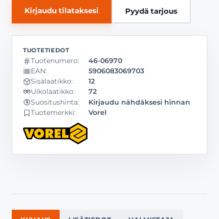
Kirjaudu tilataksesi
Pyydä tarjous
Tuotenumero:
46-06970
EAN:
5906083069703
Sisälaatikko:
12
Ulkolaatikko:
72
Kirjaudu nähdäksesi hinnan
Suositushinta:
Tuotemerkki:
Vorel