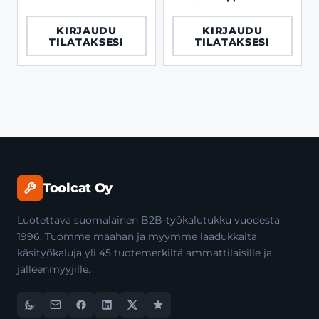
mm 22.2 mm keskiö
KIRJAUDU
KIRJAUDU
TILATAKSESI
TILATAKSESI
Toolcat Oy
Luotettava suomalainen B2B-työkalutukku vuodesta
1996. Tuomme maahan ja myymme laadukkaita
käsityökaluja yli 45 tuotemerkiltä ammattilaisille ja
jälleenmyyjille.