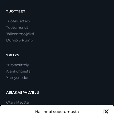
TUOTTEET
Tuoteluettelo
Tuotemerkit
Jälleenmyyjäksi
Dump & Pump
YRITYS
Yritysesittely
Ajankohtaista
Yhteystiedot
ASIAKASPALVELU
Ota yhteyttä
Oma tili
Hallinnoi suostumusta