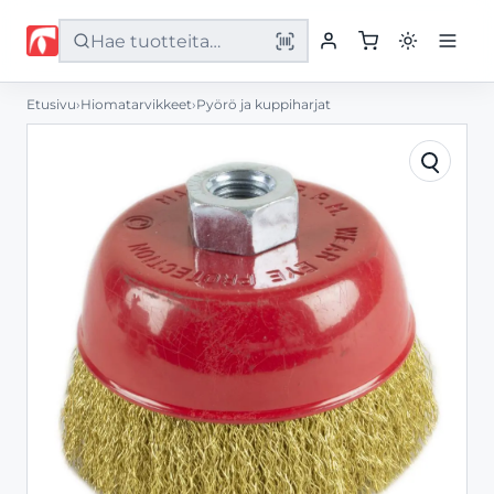
Etusivu
›
Hiomatarvikkeet
›
Pyörö ja kuppiharjat
Etusivu
Tuotteet
Palvelut
Yritys
Yhteystiedot