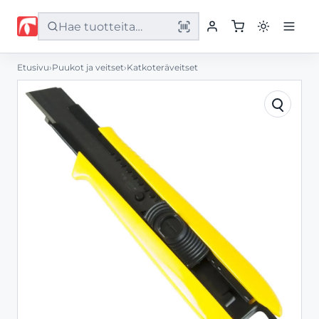
Etusivu
›
Puukot ja veitset
›
Katkoteräveitset
Etusivu
Tuotteet
Palvelut
Yritys
Yhteystiedot