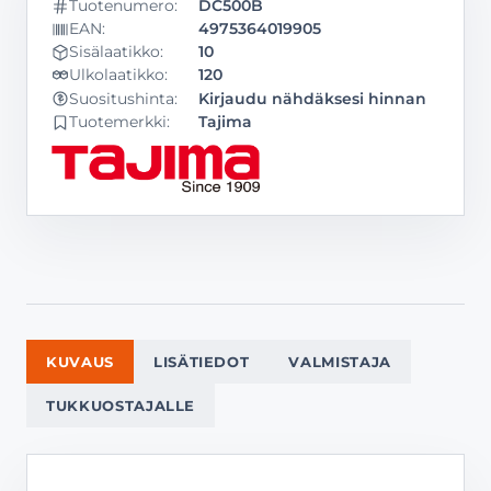
Tuotenumero:
DC500B
EAN:
4975364019905
Sisälaatikko:
10
Ulkolaatikko:
120
Kirjaudu nähdäksesi hinnan
Suositushinta:
Tuotemerkki:
Tajima
KUVAUS
LISÄTIEDOT
VALMISTAJA
TUKKUOSTAJALLE