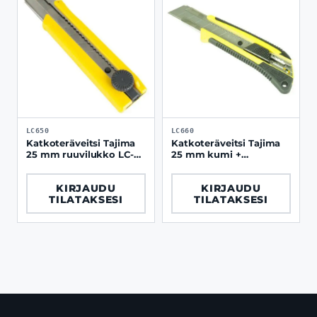
LC650
LC660
Katkoteräveitsi Tajima
Katkoteräveitsi Tajima
25 mm ruuvilukko LC-
25 mm kumi +
650
automaattilukko
LC660Y
KIRJAUDU
KIRJAUDU
TILATAKSESI
TILATAKSESI