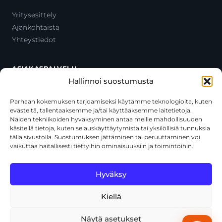
Yritysesittely
Ajankohtaista
Yhteystiedot
ASIAKASPALVELU
Hallinnoi suostumusta
Ota yhteyttä
Oma tili
Parhaan kokemuksen tarjoamiseksi käytämme teknologioita, kuten
evästeitä, tallentaaksemme ja/tai käyttääksemme laitetietoja.
Maksutavat
Näiden tekniikoiden hyväksyminen antaa meille mahdollisuuden
Toimitustavat
käsitellä tietoja, kuten selauskäyttäytymistä tai yksilöllisiä tunnuksia
Usein kysytyt kysymykset
tällä sivustolla. Suostumuksen jättäminen tai peruuttaminen voi
vaikuttaa haitallisesti tiettyihin ominaisuuksiin ja toimintoihin.
+358 44 270 3795
asiakaspalvelu@toolcat.fi
Hyväksy
Kiellä
© 2026 Toolcat Oy · Y-tunnus 1059567-7 · Kalustetie 1, 01720
Vantaa
Näytä asetukset