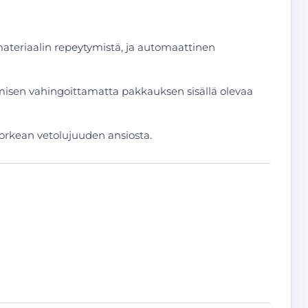
materiaalin repeytymistä, ja automaattinen
amisen vahingoittamatta pakkauksen sisällä olevaa
orkean vetolujuuden ansiosta.