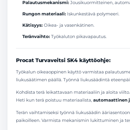
Palautusmekanismi:
Jousikuormitteinen, automa
Rungon materiaali:
Iskunkestävä polymeeri.
Kätisyys:
Oikea- ja vasenkätinen.
Teränvaihto:
Työkaluton pikavapautus.
Procat Turvaveitsi SK4 käyttöohje:
Työkalun oikeaoppinen käyttö varmistaa palautusmek
liukusäätimen päällä. Työnnä liukusäädintä eteenpä
Kohdista terä leikattavaan materiaaliin ja aloita viilt
Heti kun terä poistuu materiaalista,
automaattinen 
Terän vaihtamiseksi työnnä liukusäädin ääriasentoon e
paikoilleen. Varmista mekanismin lukittuminen ja te