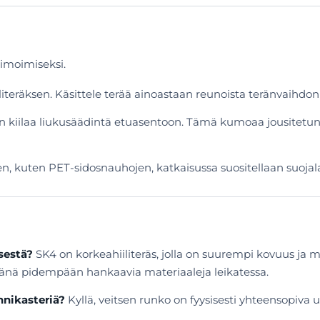
nimoimiseksi.
iliteräksen. Käsittele terää ainoastaan reunoista teränvaihdo
en kiilaa liukusäädintä etuasentoon. Tämä kumoaa jousitet
ien, kuten PET-sidosnauhojen, katkaisussa suositellaan suoja
sestä?
SK4 on korkeahiiliteräs, jolla on suurempi kovuus ja 
vänä pidempään hankaavia materiaaleja leikatessa.
nnikasteriä?
Kyllä, veitsen runko on fyysisesti yhteensopiva