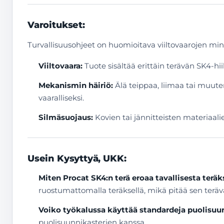
Varoitukset:
Turvallisuusohjeet on huomioitava viiltovaarojen mi
Viiltovaara:
Tuote sisältää erittäin terävän SK4-hi
Mekanismin häiriö:
Älä teippaa, liimaa tai muut
vaaralliseksi.
Silmäsuojaus:
Kovien tai jännitteisten materiaal
Usein Kysyttyä, UKK:
Miten Procat SK4:n terä eroaa tavallisesta teräk
ruostumattomalla teräksellä, mikä pitää sen terä
Voiko työkalussa käyttää standardeja puolisuu
puolisuunnikasterien kanssa.