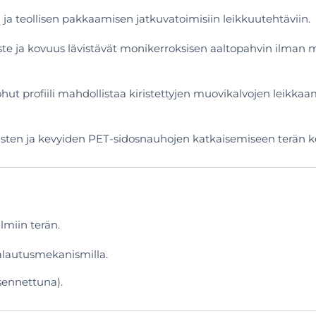
n ja teollisen pakkaamisen jatkuvatoimisiin leikkuutehtäviin.
ste ja kovuus lävistävät monikerroksisen aaltopahvin ilman 
hut profiili mahdollistaa kiristettyjen muovikalvojen leikka
sten ja kevyiden PET-sidosnauhojen katkaisemiseen terän k
lmiin terän.
alautusmekanismilla.
sennettuna).