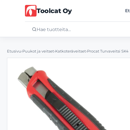
Toolcat Oy
Et
Etusivu
Etusivu
›
Puukot ja veitset
›
Katkoteräveitset
›
Procat Turvaveitsi SK4
Tuotteet
Palvelut
Yritys
Yhteystiedot