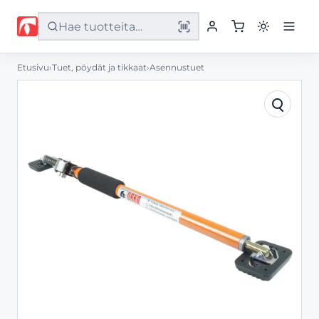
Etusivu
›
Tuet, pöydät ja tikkaat
›
Asennustuet
Etusivu
Tuotteet
Palvelut
Yritys
Yhteystiedot