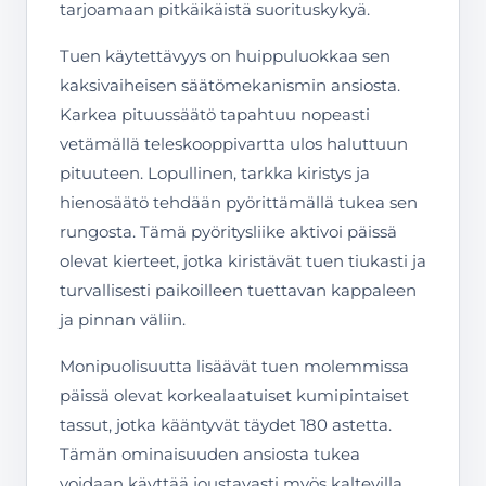
tarjoamaan pitkäikäistä suorituskykyä.
Tuen käytettävyys on huippuluokkaa sen
kaksivaiheisen säätömekanismin ansiosta.
Karkea pituussäätö tapahtuu nopeasti
vetämällä teleskooppivartta ulos haluttuun
pituuteen. Lopullinen, tarkka kiristys ja
hienosäätö tehdään pyörittämällä tukea sen
rungosta. Tämä pyöritysliike aktivoi päissä
olevat kierteet, jotka kiristävät tuen tiukasti ja
turvallisesti paikoilleen tuettavan kappaleen
ja pinnan väliin.
Monipuolisuutta lisäävät tuen molemmissa
päissä olevat korkealaatuiset kumipintaiset
tassut, jotka kääntyvät täydet 180 astetta.
Tämän ominaisuuden ansiosta tukea
voidaan käyttää joustavasti myös kaltevilla