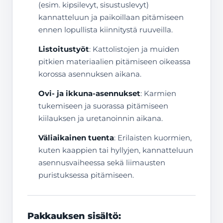
(esim. kipsilevyt, sisustuslevyt)
kannatteluun ja paikoillaan pitämiseen
ennen lopullista kiinnitystä ruuveilla.
Listoitustyöt
: Kattolistojen ja muiden
pitkien materiaalien pitämiseen oikeassa
korossa asennuksen aikana.
Ovi- ja ikkuna-asennukset
: Karmien
tukemiseen ja suorassa pitämiseen
kiilauksen ja uretanoinnin aikana.
Väliaikainen tuenta
: Erilaisten kuormien,
kuten kaappien tai hyllyjen, kannatteluun
asennusvaiheessa sekä liimausten
puristuksessa pitämiseen.
Pakkauksen sisältö: