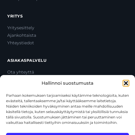
YRITYS
Yritysesittely
Ajankohtaista
Yhteystiedot
ASIAKASPALVELU
Ota yhteyttä
Oma tili
Hallinnoi suostumusta
Maksutavat
Toimitustavat
Parhaan kokemuksen tarjoamiseksi käytämme teknologioita, kuten
evästeitä, tallentaaksemme ja/tai käyttääksemme laitetietoja.
Usein kysytyt kysymykset
Näiden tekniikoiden hyväksyminen antaa meille mahdollisuuden
+358 44 270 3795
käsitellä tietoja, kuten selauskäyttäytymistä tai yksilöllisiä tunnuksia
asiakaspalvelu@toolcat.fi
tällä sivustolla. Suostumuksen jättäminen tai peruuttaminen voi
vaikuttaa haitallisesti tiettyihin ominaisuuksiin ja toimintoihin.