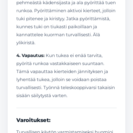
pehmeästä kädensijasta ja ala pyörittää tuen
runkoa. Pyörittäminen aktivoi kierteet, jolloin
tuki pitenee ja kiristyy. Jatka pyörittämistä,
kunnes tuki on tiukasti paikoillaan ja
kannattelee kuorman turvallisesti. Älä
ylikiristä.
4. Vapautus:
Kun tukea ei enää tarvita,
pyöritä runkoa vastakkaiseen suuntaan.
Tämä vapauttaa kierteiden jännityksen ja
lyhentää tukea, jolloin se voidaan poistaa
turvallisesti. Työnnä teleskooppivarsi takaisin
sisään säilytystä varten.
Varoitukset:
Turvallisen käytön varmistamiseksi huomioi