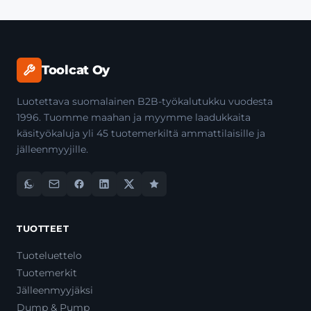
Toolcat Oy
Luotettava suomalainen B2B-työkalutukku vuodesta
1996. Tuomme maahan ja myymme laadukkaita
käsityökaluja yli 45 tuotemerkiltä ammattilaisille ja
jälleenmyyjille.
TUOTTEET
Tuoteluettelo
Tuotemerkit
Jälleenmyyjäksi
Dump & Pump