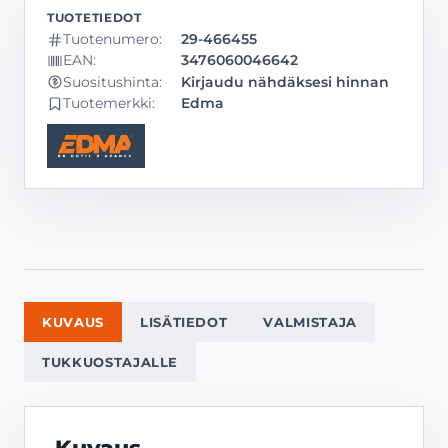
Tuotenumero:
29-466455
EAN:
3476060046642
Kirjaudu nähdäksesi hinnan
Suositushinta:
Tuotemerkki:
Edma
KUVAUS
LISÄTIEDOT
VALMISTAJA
TUKKUOSTAJALLE