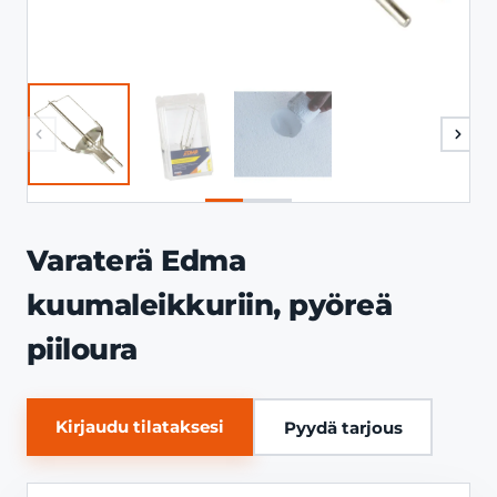
Varaterä Edma
kuumaleikkuriin, pyöreä
piiloura
Kirjaudu tilataksesi
Pyydä tarjous