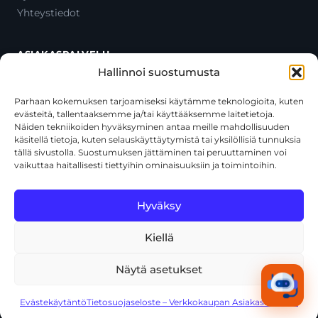
Yhteystiedot
ASIAKASPALVELU
Hallinnoi suostumusta
Ota yhteyttä
Oma tili
Parhaan kokemuksen tarjoamiseksi käytämme teknologioita, kuten
evästeitä, tallentaaksemme ja/tai käyttääksemme laitetietoja.
Maksutavat
Näiden tekniikoiden hyväksyminen antaa meille mahdollisuuden
Toimitustavat
käsitellä tietoja, kuten selauskäyttäytymistä tai yksilöllisiä tunnuksia
Usein kysytyt kysymykset
tällä sivustolla. Suostumuksen jättäminen tai peruuttaminen voi
vaikuttaa haitallisesti tiettyihin ominaisuuksiin ja toimintoihin.
+358 44 270 3795
asiakaspalvelu@toolcat.fi
Hyväksy
Kiellä
© 2026 Toolcat Oy · Y-tunnus 1059567-7 · Kalustetie 1, 01720
Vantaa
Näytä asetukset
Tietosuojaseloste
Käyttöehdot
Evästekäytäntö
Tekoälyn käyttö
Kaikki järjestelmät toimivat
Evästekäytäntö
Tietosuojaseloste – Verkkokaupan Asiakasrekisteri