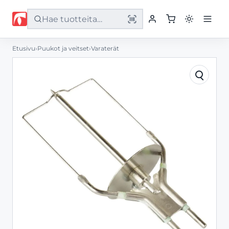
Etusivu
›
Puukot ja veitset
›
Varaterät
Etusivu
Tuotteet
Palvelut
Yritys
Yhteystiedot