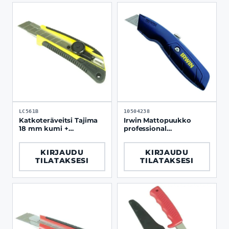
LC561B
10504238
Katkoteräveitsi Tajima
Irwin Mattopuukko
18 mm kumi +
professional
ruuvilukko LC-561
sisäänvedettävä
KIRJAUDU
KIRJAUDU
TILATAKSESI
TILATAKSESI