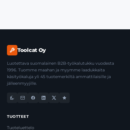
Toolcat Oy
Luotettava suomalainen B2B-työkalutukku vuodesta
1996. Tuomme maahan ja myymme laadukkaita
käsityökaluja yli 45 tuotemerkiltä ammattilaisille ja
jälleenmyyjille.
TUOTTEET
Tuoteluettelo