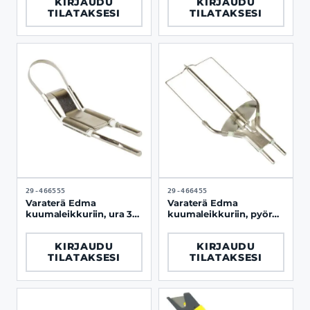
KIRJAUDU
KIRJAUDU
TILATAKSESI
TILATAKSESI
29-466555
29-466455
Varaterä Edma
Varaterä Edma
kuumaleikkuriin, ura 30
kuumaleikkuriin, pyöreä
mm
piiloura
KIRJAUDU
KIRJAUDU
TILATAKSESI
TILATAKSESI