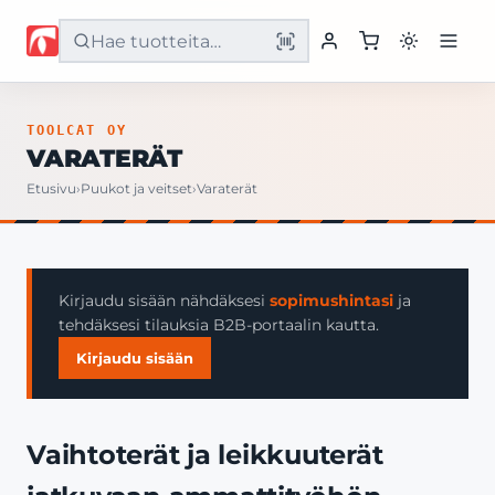
Etusivu
TOOLCAT OY
VARATERÄT
Tuotteet
Etusivu
›
Puukot ja veitset
›
Varaterät
Palvelut
Yritys
Kirjaudu sisään nähdäksesi
sopimushintasi
ja
tehdäksesi tilauksia B2B-portaalin kautta.
Yhteystiedot
Kirjaudu sisään
Vaihtoterät ja leikkuuterät