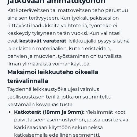
jatkuvaan ammattityöhön
Katkoteräveitsen tai mattoveitsen teho perustuu
aina sen terävyyteen. Kun työkalupakissasi on
riittävästi laadukkaita vaihtoteriä, työnteko ei
keskeydy tylsyneen terän vuoksi. Kun valintasi
ovat
kestävät varaterät
, leikkuujälki pysyy siistinä
ja erilaisten materiaalien, kuten eristeiden,
pahvien ja muovien, työstäminen on turvallista
ilman ylimääräistä voimankäyttöä.
Maksimoi leikkuuteho oikealla
terävalinnalla
Täydennä leikkaustyökalujesi valmius
teollisuustason terillä, jotka on suunniteltu
kestämään kovaa rasitusta:
Katkoterät (18mm ja 9mm):
Yleisimmät koot
päivittäiseen asennustyöhön, joissa uusi terävä
kärki saadaan käyttöön sekunneissa
katkaisemalla edellinen segmentti.