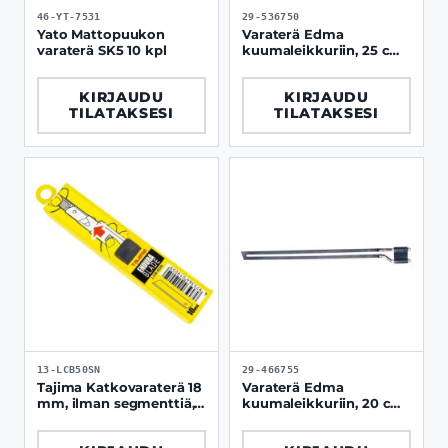
46-YT-7531
29-536750
Yato Mattopuukon
Varaterä Edma
varaterä SK5 10 kpl
kuumaleikkuriin, 25 cm
suora
KIRJAUDU
KIRJAUDU
TILATAKSESI
TILATAKSESI
13-LCB50SN
29-466755
Tajima Katkovaraterä 18
Varaterä Edma
mm, ilman segmenttiä,
kuumaleikkuriin, 20 cm
10 kpl
suora