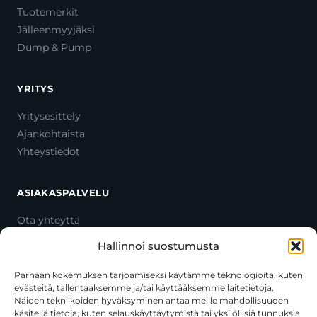
Tuotemerkit
Jälleenmyyjäksi
Dump & Pump
YRITYS
Yritysesittely
Ajankohtaista
Yhteystiedot
ASIAKASPALVELU
Ota yhteyttä
Oma tili
Hallinnoi suostumusta
Maksutavat
Toimitustavat
Parhaan kokemuksen tarjoamiseksi käytämme teknologioita, kuten
evästeitä, tallentaaksemme ja/tai käyttääksemme laitetietoja.
Usein kysytyt kysymykset
Näiden tekniikoiden hyväksyminen antaa meille mahdollisuuden
+358 44 270 3795
käsitellä tietoja, kuten selauskäyttäytymistä tai yksilöllisiä tunnuksia