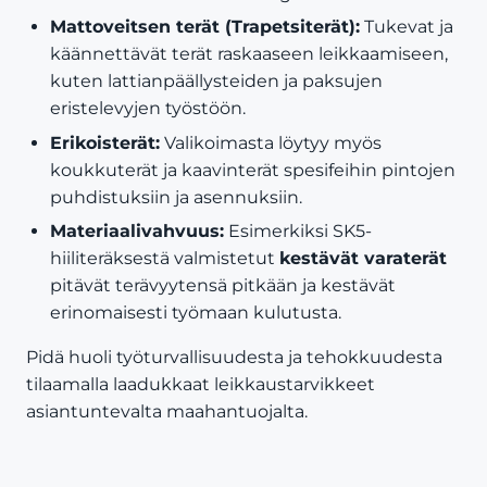
Mattoveitsen terät (Trapetsiterät):
Tukevat ja
käännettävät terät raskaaseen leikkaamiseen,
kuten lattianpäällysteiden ja paksujen
eristelevyjen työstöön.
Erikoisterät:
Valikoimasta löytyy myös
koukkuterät ja kaavinterät spesifeihin pintojen
puhdistuksiin ja asennuksiin.
Materiaalivahvuus:
Esimerkiksi SK5-
hiiliteräksestä valmistetut
kestävät varaterät
pitävät terävyytensä pitkään ja kestävät
erinomaisesti työmaan kulutusta.
Pidä huoli työturvallisuudesta ja tehokkuudesta
tilaamalla laadukkaat leikkaustarvikkeet
asiantuntevalta maahantuojalta.