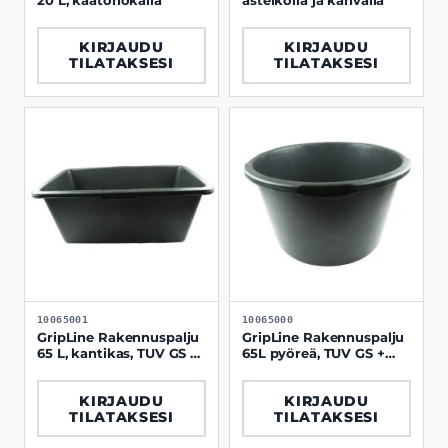
20 L, kaatonokalla
asteikolla ja kahvalla
KIRJAUDU
KIRJAUDU
TILATAKSESI
TILATAKSESI
10065001
10065000
GripLine Rakennuspalju
GripLine Rakennuspalju
65 L, kantikas, TUV GS +
65L pyöreä, TUV GS +
Frost Resist
Frost Resist
KIRJAUDU
KIRJAUDU
TILATAKSESI
TILATAKSESI