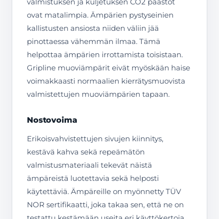
valmistuksen ja kuljetuksen CO2 päästöt
ovat matalimpia. Ämpärien pystyseinien
kallistusten ansiosta niiden väliin jää
pinottaessa vähemmän ilmaa. Tämä
helpottaa ämpärien irrottamista toisistaan.
Gripline muoviämpärit eivät myöskään haise
voimakkaasti normaalien kierrätysmuovista
valmistettujen muoviämpärien tapaan.
Nostovoima
Erikoisvahvistettujen sivujen kiinnitys,
kestävä kahva sekä repeämätön
valmistusmateriaali tekevät näistä
ämpäreistä luotettavia sekä helposti
käytettäviä. Ämpäreille on myönnetty TÜV
NOR sertifikaatti, joka takaa sen, että ne on
testattu kestämään useita eri käyttökertoja