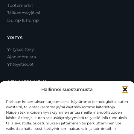
Tuotemerkit
Jälleenmyyjäksi
Dump & Pump
YRITYS
Yritysesittely
Ajankohtaista
Yhteystiedot
ASIAKASPALVELU
Hallinnoi suostumusta
Ota yhteyttä
Oma tili
Parhaan kokemuksen tarjoamiseksi käytämme teknologioita, kuten
evästeitä, tallentaaksemme ja/tai käyttääksemme laitetietoja.
Maksutavat
Näiden tekniikoiden hyväksyminen antaa meille mahdollisuuden
Toimitustavat
käsitellä tietoja, kuten selauskäyttäytymistä tai yksilöllisiä tunnuksia
Usein kysytyt kysymykset
tällä sivustolla. Suostumuksen jättäminen tai peruuttaminen voi
vaikuttaa haitallisesti tiettyihin ominaisuuksiin ja toimintoihin.
+358 44 270 3795