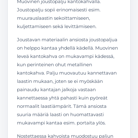
Muovinen joustopalju kantokahvalla.
Joustopalju sopii erinomaisesti esim.
muurauslaastin sekoittamiseen,
kuljettamiseen sekä levittämiseen.
Joustavan materiaalin ansiosta joustopaljua
on helppo kantaa yhdellä kädellä. Muovinen
leveä kantokahva on mukavampi kädessä,
kun perinteinen ohut metallinen
kantokahva. Palju muovautuu kannettavan
laastin mukaan, joten se ei myöskään
painaudu kantajan jalkoja vastaan
kannettaessa yhtä pahasti kuin pyöreät
normaalit laastiämpärit. Tämä ansiosta
suuria määriä laasti on huomattavasti
mukavampi kantaa esim. portaita ylös.
Nostettaessa kahvoista muodostuu paljun