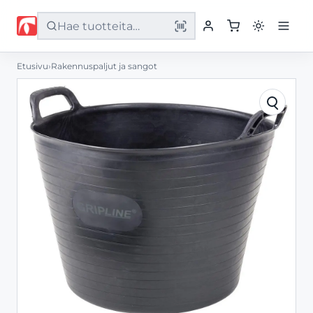
Etusivu
›
Rakennuspaljut ja sangot
Etusivu
Tuotteet
Palvelut
Yritys
Yhteystiedot