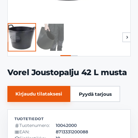
Vorel Joustopalju 42 L musta
Kirjaudu tilataksesi
Pyydä tarjous
Tuotenumero:
10042000
EAN:
8713331200088