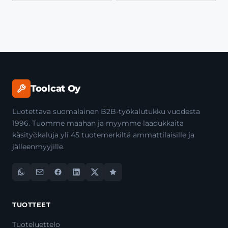
Toolcat Oy
Luotettava suomalainen B2B-työkalutukku vuodesta
1996. Tuomme maahan ja myymme laadukkaita
käsityökaluja yli 45 tuotemerkiltä ammattilaisille ja
jälleenmyyjille.
TUOTTEET
Tuoteluettelo