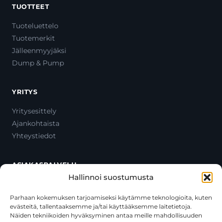
TUOTTEET
Tuoteluettelo
Tuotemerkit
Jälleenmyyjäksi
Dump & Pump
YRITYS
Yritysesittely
Ajankohtaista
Yhteystiedot
ASIAKASPALVELU
Hallinnoi suostumusta
Ota yhteyttä
Oma tili
Parhaan kokemuksen tarjoamiseksi käytämme teknologioita, kuten
evästeitä, tallentaaksemme ja/tai käyttääksemme laitetietoja.
Maksutavat
Näiden tekniikoiden hyväksyminen antaa meille mahdollisuuden
Toimitustavat