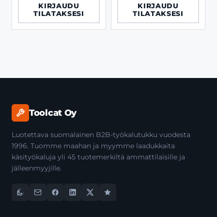
KIRJAUDU
KIRJAUDU
TILATAKSESI
TILATAKSESI
Toolcat Oy
Luotettava suomalainen B2B-työkalutukku vuodesta
1996. Tuomme maahan ja myymme laadukkaita
käsityökaluja yli 45 tuotemerkiltä ammattilaisille ja
jälleenmyyjille.