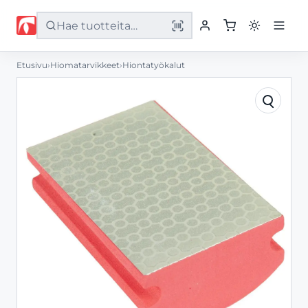
Etusivu
›
Hiomatarvikkeet
›
Hiontatyökalut
Etusivu
Tuotteet
Palvelut
Yritys
Yhteystiedot