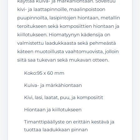
käyttää kuiva- ja märkähiontaan. Soveltuu
kivi- ja laattapinnoille, maalinpoistoon
puupinnoilta, lasipintojen hiontaan, metallin
teroitukseen sekä komposiittien hiontaan ja
kiillotukseen. Hiomatyynyn kädensija on
valmistettu laadukkaasta sekä pehmeästä
käteen muotoillusta vaahtomuovista, jolloin
siitä saa tukevan sekä mukavan otteen.
Koko:95 x 60 mm
Kuiva- ja märkähiontaan
Kivi, lasi, laatat, puu, ja komposiitit
Hiontaan ja kiillotukseen
Timanttipäällyste on erittäin kestävä ja
tuottaa laadukkaan pinnan