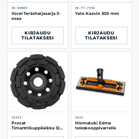
46-06989
46-YT-7550
Vorel Teräsharjasarja 3-
Yato Kaavin 300 mm
osaa
KIRJAUDU
KIRJAUDU
TILATAKSESI
TILATAKSESI
19553
1613
Procat
Hiomatuki Edma
Timanttikuppilaikka 125
teleskooppivarrelle
mm 22.2 mm keskiö