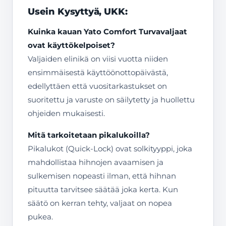
Usein Kysyttyä, UKK:
Kuinka kauan Yato Comfort Turvavaljaat
ovat käyttökelpoiset?
Valjaiden elinikä on viisi vuotta niiden
ensimmäisestä käyttöönottopäivästä,
edellyttäen että vuositarkastukset on
suoritettu ja varuste on säilytetty ja huollettu
ohjeiden mukaisesti.
Mitä tarkoitetaan pikalukoilla?
Pikalukot (Quick-Lock) ovat solkityyppi, joka
mahdollistaa hihnojen avaamisen ja
sulkemisen nopeasti ilman, että hihnan
pituutta tarvitsee säätää joka kerta. Kun
säätö on kerran tehty, valjaat on nopea
pukea.