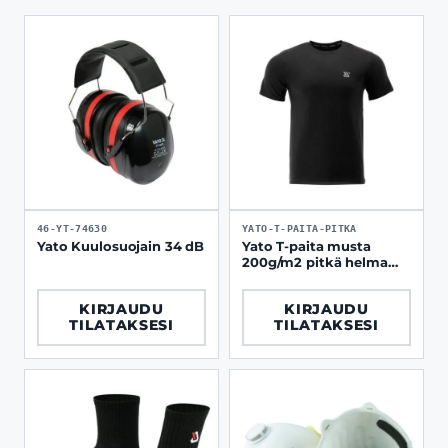
46-YT-74630
YATO-T-PAITA-PITKA
Yato Kuulosuojain 34 dB
Yato T-paita musta
200g/m2 pitkä helma
elastinen
KIRJAUDU
KIRJAUDU
TILATAKSESI
TILATAKSESI