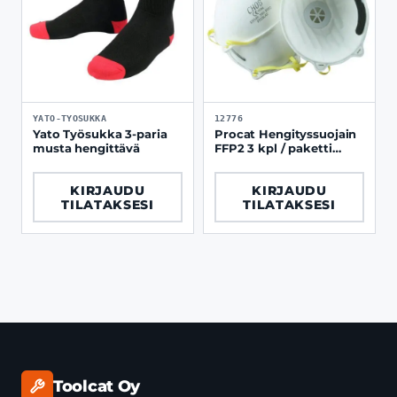
YATO-TYOSUKKA
12776
Yato Työsukka 3-paria
Procat Hengityssuojain
musta hengittävä
FFP2 3 kpl / paketti
venttiilillä
KIRJAUDU
KIRJAUDU
TILATAKSESI
TILATAKSESI
Toolcat Oy