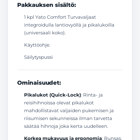
Pakkauksen sisältö:
1 kpl Yato Comfort Turvavaljaat
integroidulla lantiovyöllä ja pikalukoilla
(universaali koko).
Käyttöohje.
Säilytyspussi
Ominaisuudet:
Pikalukot (Quick-Lock)
: Rinta- ja
reisihihnoissa olevat pikalukot
mahdollistavat valjaiden pukemisen ja
riisumisen sekunneissa ilman tarvetta
säätää hihnoja joka kerta uudelleen.
Korkea mukavuus ja ergonomia
: Runsas,