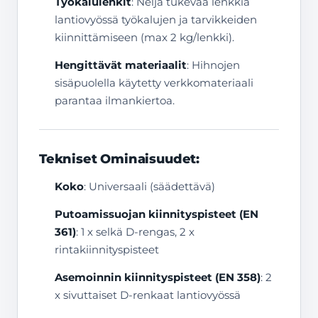
Työkalulenkit
: Neljä tukevaa lenkkiä
lantiovyössä työkalujen ja tarvikkeiden
kiinnittämiseen (max 2 kg/lenkki).
Hengittävät materiaalit
: Hihnojen
sisäpuolella käytetty verkkomateriaali
parantaa ilmankiertoa.
Tekniset Ominaisuudet:
Koko
: Universaali (säädettävä)
Putoamissuojan kiinnityspisteet (EN
361)
: 1 x selkä D-rengas, 2 x
rintakiinnityspisteet
Asemoinnin kiinnityspisteet (EN 358)
: 2
x sivuttaiset D-renkaat lantiovyössä