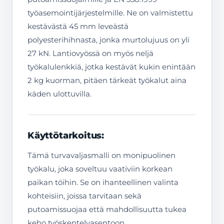
työasemointijärjestelmille. Ne on valmistettu
kestävästä 45 mm leveästä
polyesterihihnasta, jonka murtolujuus on yli
27 kN. Lantiovyössä on myös neljä
työkalulenkkiä, jotka kestävät kukin enintään
2 kg kuorman, pitäen tärkeät työkalut aina
käden ulottuvilla.
Käyttötarkoitus:
Tämä turvavaljasmalli on monipuolinen
työkalu, joka soveltuu vaativiin korkean
paikan töihin. Se on ihanteellinen valinta
kohteisiin, joissa tarvitaan sekä
putoamissuojaa että mahdollisuutta tukea
keho työskentelyasentoon.