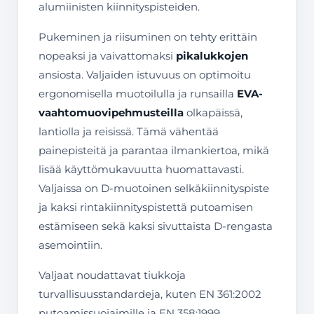
alumiinisten kiinnityspisteiden.
Pukeminen ja riisuminen on tehty erittäin
nopeaksi ja vaivattomaksi
pikalukkojen
ansiosta. Valjaiden istuvuus on optimoitu
ergonomisella muotoilulla ja runsailla
EVA-
vaahtomuovipehmusteilla
olkapäissä,
lantiolla ja reisissä. Tämä vähentää
painepisteitä ja parantaa ilmankiertoa, mikä
lisää käyttömukavuutta huomattavasti.
Valjaissa on D-muotoinen selkäkiinnityspiste
ja kaksi rintakiinnityspistettä putoamisen
estämiseen sekä kaksi sivuttaista D-rengasta
asemointiin.
Valjaat noudattavat tiukkoja
turvallisuusstandardeja, kuten EN 361:2002
putoamissuojaimille ja EN 358:1999