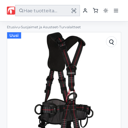
Etusivu
›
Suojaimet ja Asusteet
›
Turvalaitteet
Etusivu
Uusi
Tuotteet
Palvelut
Yritys
Yhteystiedot