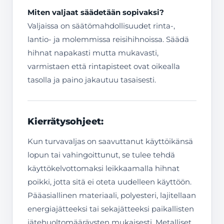
Miten valjaat säädetään sopivaksi?
Valjaissa on säätömahdollisuudet rinta-,
lantio- ja molemmissa reisihihnoissa. Säädä
hihnat napakasti mutta mukavasti,
varmistaen että rintapisteet ovat oikealla
tasolla ja paino jakautuu tasaisesti.
Kierrätysohjeet:
Kun turvavaljas on saavuttanut käyttöikänsä
lopun tai vahingoittunut, se tulee tehdä
käyttökelvottomaksi leikkaamalla hihnat
poikki, jotta sitä ei oteta uudelleen käyttöön.
Pääasiallinen materiaali, polyesteri, lajitellaan
energiajätteeksi tai sekajätteeksi paikallisten
jätehuoltomääräysten mukaisesti. Metalliset