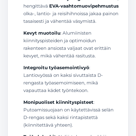
hengittävä
EVA-vaahtomuovipehmustus
olka-, lantio- ja reisihihnoissa jakaa painon
tasaisesti ja vähentää väsymistä.
Kevyt muotoilu
: Alumiinisten
kiinnityspisteiden ja optimoidun
rakenteen ansiosta valjaat ovat erittäin
kevyet, mikä vähentää rasitusta.
Integroitu työasemointivyö
:
Lantiovyössä on kaksi sivuttaista D-
rengasta työasemoimiseen, mikä
vapauttaa kädet työntekoon.
Monipuoliset kiinnityspisteet
:
Putoamissuojaan on käytettävissä selän
D-rengas sekä kaksi rintapistettä
(kiinnitettävä yhteen).