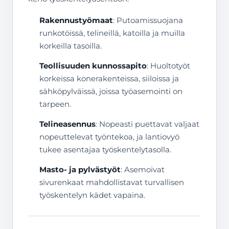
Rakennustyömaat
: Putoamissuojana
runkotöissä, telineillä, katoilla ja muilla
korkeilla tasoilla.
Teollisuuden kunnossapito
: Huoltotyöt
korkeissa konerakenteissa, siiloissa ja
sähköpylväissä, joissa työasemointi on
tarpeen.
Telineasennus
: Nopeasti puettavat valjaat
nopeuttelevat työntekoa, ja lantiovyö
tukee asentajaa työskentelytasolla.
Masto- ja pylvästyöt
: Asemoivat
sivurenkaat mahdollistavat turvallisen
työskentelyn kädet vapaina.