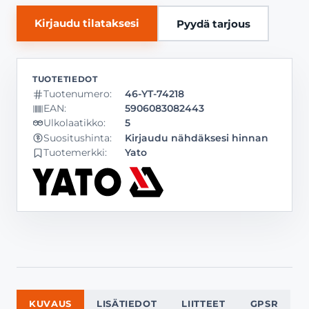
Kirjaudu tilataksesi
Pyydä tarjous
Tuotenumero:
46-YT-74218
EAN:
5906083082443
Ulkolaatikko:
5
Kirjaudu nähdäksesi hinnan
Suositushinta:
Tuotemerkki:
Yato
KUVAUS
LISÄTIEDOT
LIITTEET
GPSR