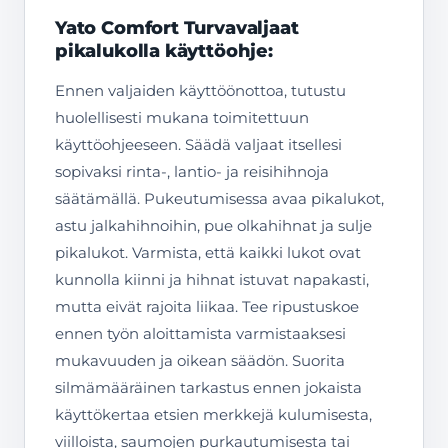
Yato Comfort Turvavaljaat
pikalukolla käyttöohje:
Ennen valjaiden käyttöönottoa, tutustu
huolellisesti mukana toimitettuun
käyttöohjeeseen. Säädä valjaat itsellesi
sopivaksi rinta-, lantio- ja reisihihnoja
säätämällä. Pukeutumisessa avaa pikalukot,
astu jalkahihnoihin, pue olkahihnat ja sulje
pikalukot. Varmista, että kaikki lukot ovat
kunnolla kiinni ja hihnat istuvat napakasti,
mutta eivät rajoita liikaa. Tee ripustuskoe
ennen työn aloittamista varmistaaksesi
mukavuuden ja oikean säädön. Suorita
silmämääräinen tarkastus ennen jokaista
käyttökertaa etsien merkkejä kulumisesta,
viilloista, saumojen purkautumisesta tai