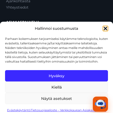
Ajankohtaista
Yhteystiedot
ASIAKASPALVELU
Hallinnoi suostumusta
Ota yhteyttä
Oma tili
Parhaan kokemuksen tarjoamiseksi käytämme teknologioita, kuten
evästeitä, tallentaaksemme ja/tai käyttääksemme laitetietoja.
Maksutavat
Näiden tekniikoiden hyväksyminen antaa meille mahdollisuuden
Toimitustavat
käsitellä tietoja, kuten selauskäyttäytymistä tai yksilöllisiä tunnuksia
Usein kysytyt kysymykset
tällä sivustolla. Suostumuksen jättäminen tai peruuttaminen voi
vaikuttaa haitallisesti tiettyihin ominaisuuksiin ja toimintoihin.
+358 44 270 3795
asiakaspalvelu@toolcat.fi
Hyväksy
Kiellä
© 2026 Toolcat Oy · Y-tunnus 1059567-7 · Kalustetie 1, 01720
Vantaa
Näytä asetukset
Tietosuojaseloste
Käyttöehdot
Evästekäytäntö
Tekoälyn käyttö
Kaikki järjestelmät toimivat
Evästekäytäntö
Tietosuojaseloste – Verkkokaupan Asiakasrekisteri