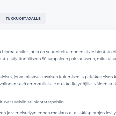
TUKKUOSTAJALLE
 hiomatarvike, jotka on suunniteltu monenlaisiin hiontatöih
pakattu käytännölliseen 50 kappaleen pakkaukseen, mikä tak
ista, jotka takaavat tasaisen kulumisen ja pitkäkestoisen käy
linnan sekä ammattilaisille että kotikäyttäjille. Näiden arkk
vat useisiin eri hiontatarpeisiin:
en ja viimeistelyyn ennen maalausta tai lakkapintojen levity