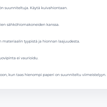
ön suunniteltuja. Käytä kuivahiontaan.
mpien sähköhiomakoneiden kanssa.
 materiaalin tyypistä ja hionnan laajuudesta.
uovipinta ei vaurioidu.
oon, kun taas hienompi paperi on suunniteltu viimeistelyyn.