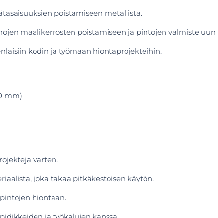
ätasaisuuksien poistamiseen metallista.
jen maalikerrosten poistamiseen ja pintojen valmisteluun 
nlaisiin kodin ja työmaan hiontaprojekteihin.
80 mm)
ojekteja varten.
iaalista, joka takaa pitkäkestoisen käytön.
pintojen hiontaan.
idikkeiden ja työkalujen kanssa.