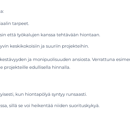
a:
alin tarpeet.
äsin että työkalujen kanssa tehtävään hiontaan.
in keskikokoisiin ja suuriin projekteihin.
kestävyyden ja monipuolisuuden ansiosta. Verrattuna esimerki
e projekteille edullisella hinnalla.
yisesti, kun hiontapölyä syntyy runsaasti.
ssa, sillä se voi heikentää niiden suorituskykyä.