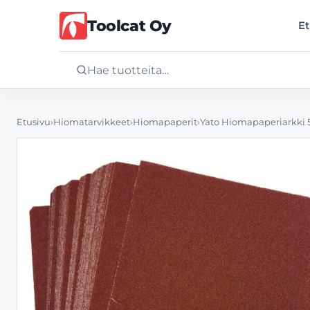
Toolcat Oy
Et
Etusivu
Etusivu
›
Hiomatarvikkeet
›
Hiomapaperit
›
Yato Hiomapaperiarkki 5
Tuotteet
Palvelut
Yritys
Yhteystiedot