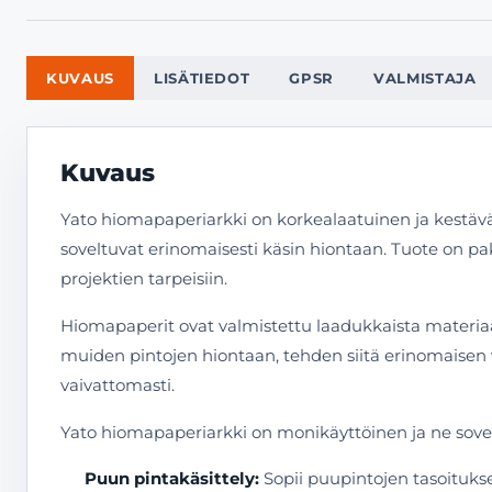
KUVAUS
LISÄTIEDOT
GPSR
VALMISTAJA
Kuvaus
Yato hiomapaperiarkki on korkealaatuinen ja kestävä
soveltuvat erinomaisesti käsin hiontaan. Tuote on 
projektien tarpeisiin.
Hiomapaperit ovat valmistettu laadukkaista materiaale
muiden pintojen hiontaan, tehden siitä erinomaisen va
vaivattomasti.
Yato hiomapaperiarkki on monikäyttöinen ja ne soveltu
Puun pintakäsittely:
Sopii puupintojen tasoitukse