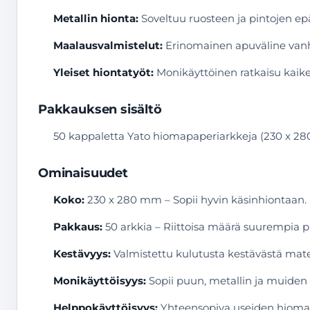
Metallin hionta:
Soveltuu ruosteen ja pintojen ep
Maalausvalmistelut:
Erinomainen apuväline vanho
Yleiset hiontatyöt:
Monikäyttöinen ratkaisu kaike
Pakkauksen sisältö
50 kappaletta Yato hiomapaperiarkkeja (230 x 2
Ominaisuudet
Koko:
230 x 280 mm – Sopii hyvin käsinhiontaan.
Pakkaus:
50 arkkia – Riittoisa määrä suurempia pr
Kestävyys:
Valmistettu kulutusta kestävästä mater
Monikäyttöisyys:
Sopii puun, metallin ja muiden 
Helppokäyttöisyys:
Yhteensopiva useiden hiomap