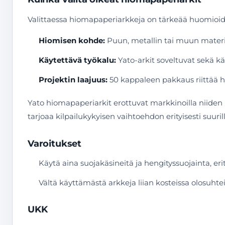
Valittaessa hiomapaperiarkkeja on tärkeää huomioid
Hiomisen kohde:
Puun, metallin tai muun materia
Käytettävä työkalu:
Yato-arkit soveltuvat sekä k
Projektin laajuus:
50 kappaleen pakkaus riittää hyv
Yato hiomapaperiarkit erottuvat markkinoilla niiden 
tarjoaa kilpailukykyisen vaihtoehdon erityisesti suurill
Varoitukset
Käytä aina suojakäsineitä ja hengityssuojainta, erit
Vältä käyttämästä arkkeja liian kosteissa olosuhtei
UKK