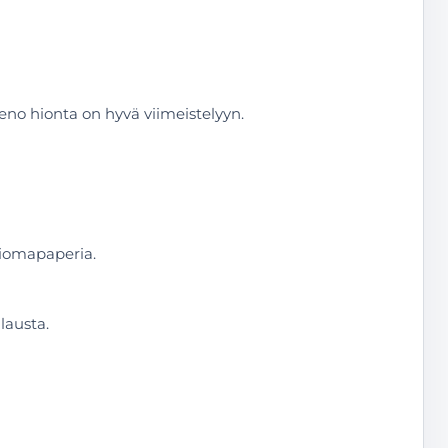
ieno hionta on hyvä viimeistelyyn.
 hiomapaperia.
lausta.