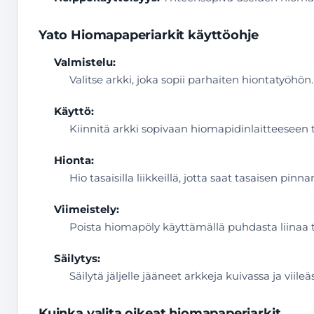
Yato Hiomapaperiarkit käyttöohje
Valmistelu:
Valitse arkki, joka sopii parhaiten hiontatyöhö
Käyttö:
Kiinnitä arkki sopivaan hiomapidinlaitteeseen t
Hionta:
Hio tasaisilla liikkeillä, jotta saat tasaisen pin
Viimeistely:
Poista hiomapöly käyttämällä puhdasta liinaa t
Säilytys:
Säilytä jäljelle jääneet arkkeja kuivassa ja viile
Kuinka valita oikeat hiomapaperiarkit