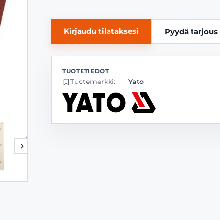
Kirjaudu tilataksesi
Pyydä tarjous
Tuotemerkki:
Yato